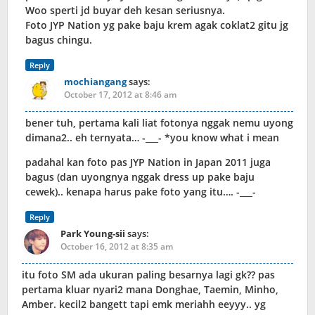
Woo sperti jd buyar deh kesan seriusnya.
Foto JYP Nation yg pake baju krem agak coklat2 gitu jg
bagus chingu.
Reply
mochiangang
says:
October 17, 2012 at 8:46 am
bener tuh, pertama kali liat fotonya nggak nemu uyong
dimana2.. eh ternyata… -___- *you know what i mean
padahal kan foto pas JYP Nation in Japan 2011 juga
bagus (dan uyongnya nggak dress up pake baju
cewek).. kenapa harus pake foto yang itu…. -___-
Reply
Park Young-sii
says:
October 16, 2012 at 8:35 am
itu foto SM ada ukuran paling besarnya lagi gk?? pas
pertama kluar nyari2 mana Donghae, Taemin, Minho,
Amber. kecil2 bangett tapi emk meriahh eeyyy.. yg