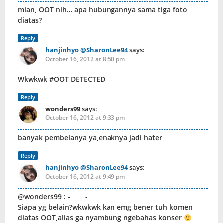
mian, OOT nih… apa hubungannya sama tiga foto
diatas?
Reply
hanjinhyo @SharonLee94
says:
October 16, 2012 at 8:50 pm
Wkwkwk #OOT DETECTED
Reply
wonders99
says:
October 16, 2012 at 9:33 pm
banyak pembelanya ya,enaknya jadi hater
Reply
hanjinhyo @SharonLee94
says:
October 16, 2012 at 9:49 pm
@wonders99 : -_____-
Siapa yg belain?wkwkwk kan emg bener tuh komen
diatas OOT,alias ga nyambung ngebahas konser