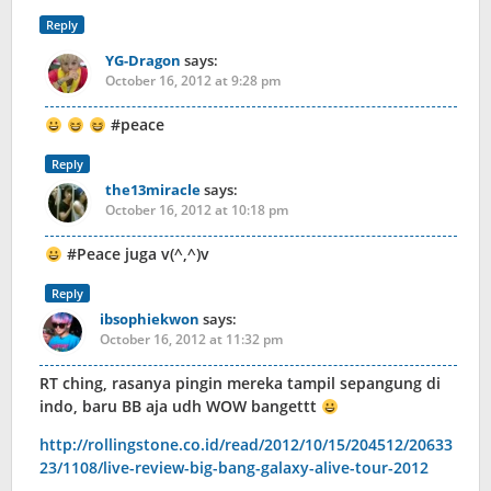
Reply
YG-Dragon
says:
October 16, 2012 at 9:28 pm
#peace
Reply
the13miracle
says:
October 16, 2012 at 10:18 pm
#Peace juga v(^,^)v
Reply
ibsophiekwon
says:
October 16, 2012 at 11:32 pm
RT ching, rasanya pingin mereka tampil sepangung di
indo, baru BB aja udh WOW bangettt
http://rollingstone.co.id/read/2012/10/15/204512/20633
23/1108/live-review-big-bang-galaxy-alive-tour-2012