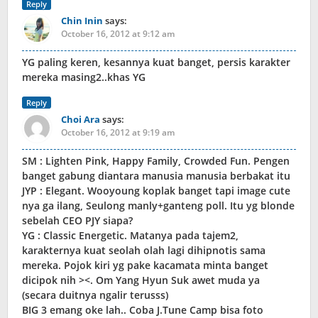
Reply
Chin Inin
says:
October 16, 2012 at 9:12 am
YG paling keren, kesannya kuat banget, persis karakter
mereka masing2..khas YG
Reply
Choi Ara
says:
October 16, 2012 at 9:19 am
SM : Lighten Pink, Happy Family, Crowded Fun. Pengen
banget gabung diantara manusia manusia berbakat itu
JYP : Elegant. Wooyoung koplak banget tapi image cute
nya ga ilang, Seulong manly+ganteng poll. Itu yg blonde
sebelah CEO PJY siapa?
YG : Classic Energetic. Matanya pada tajem2,
karakternya kuat seolah olah lagi dihipnotis sama
mereka. Pojok kiri yg pake kacamata minta banget
dicipok nih ><. Om Yang Hyun Suk awet muda ya
(secara duitnya ngalir terusss)
BIG 3 emang oke lah.. Coba J.Tune Camp bisa foto