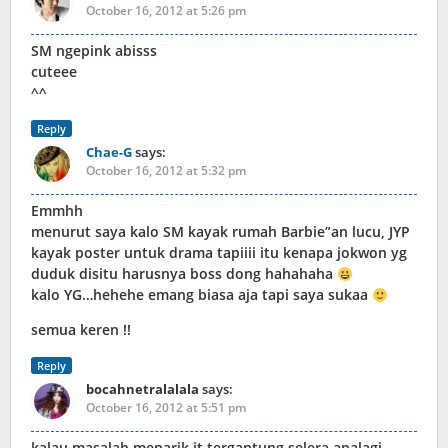
October 16, 2012 at 5:26 pm
SM ngepink abisss
cuteee
^^
Reply
Chae-G
says:
October 16, 2012 at 5:32 pm
Emmhh
menurut saya kalo SM kayak rumah Barbie”an lucu, JYP
kayak poster untuk drama tapiiii itu kenapa jokwon yg
duduk disitu harusnya boss dong hahahaha
kalo YG…hehehe emang biasa aja tapi saya sukaa
semua keren !!
Reply
bocahnetralalala
says:
October 16, 2012 at 5:51 pm
kalau masalah menarik it tergantung selera,apalagi