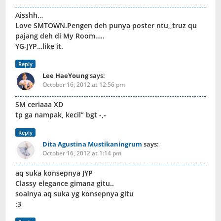
Aisshh…
Love SMTOWN.Pengen deh punya poster ntu,,truz qu
pajang deh di My Room…..
YG-JYP…like it.
Reply
Lee HaeYoung
says:
October 16, 2012 at 12:56 pm
SM ceriaaa XD
tp ga nampak, kecil” bgt -,-
Reply
Dita Agustina Mustikaningrum
says:
October 16, 2012 at 1:14 pm
aq suka konsepnya JYP
Classy elegance gimana gitu..
soalnya aq suka yg konsepnya gitu
:3