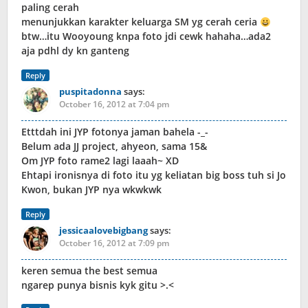
paling cerah
menunjukkan karakter keluarga SM yg cerah ceria
btw…itu Wooyoung knpa foto jdi cewk hahaha…ada2
aja pdhl dy kn ganteng
Reply
puspitadonna
says:
October 16, 2012 at 7:04 pm
Etttdah ini JYP fotonya jaman bahela -_-
Belum ada JJ project, ahyeon, sama 15&
Om JYP foto rame2 lagi laaah~ XD
Ehtapi ironisnya di foto itu yg keliatan big boss tuh si Jo
Kwon, bukan JYP nya wkwkwk
Reply
jessicaalovebigbang
says:
October 16, 2012 at 7:09 pm
keren semua the best semua
ngarep punya bisnis kyk gitu >.<