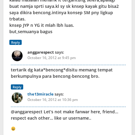
buat namja sprti saya.kl sy sk knsep kayak gitu bisa2
saya dikira bencong.intinya konsep SM pny ligkup
trbatas.
knsep JYP n YG it mlah lbh luas.
but,semuanya bagus
Reply
anggarespect
says:
October 16, 2012 at 9:45 pm
tertarik dg kata*bencong*disitu memang tempat
berkumpulnya para bencong-bencong bro.
Reply
the13miracle
says:
October 16, 2012 at 10:36 pm
@anggarespect Let’s not make fanwar here, friend…
respect each other… like ur username..