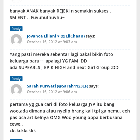
banyak ANAK banyak REJEKI n semakin sukses .
SM ENT .. Fuvuhufhuvhu~
Reply
Jovanca Liliani ♥ (@LiiChaan)
says:
October 16, 2012 at 9:03 am
Yang pasti mereka sebentar lagi bakal bikin foto
keluarga baru~~ apalagi YG FAM :DD
ada SUPEARLS , EPIK HIGH and next Girl Group :DD
Reply
Sarah Purwati (@Sarah1123LF)
says:
October 16, 2012 at 9:06 am
pertama yg gua cari di foto keluarga JYP itu bang
woo,ada dimana atau nyelip brang kali tpi ga nemu. eeh
pas bca artikelnya OMG Woo young oppa berbusana
cewe..
ckckckkckkk