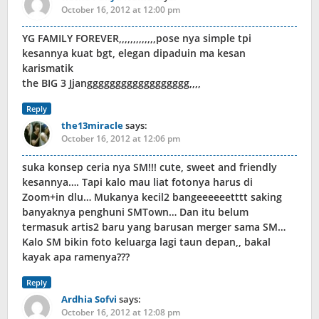
October 16, 2012 at 12:00 pm
YG FAMILY FOREVER,,,,,,,,,,,,,pose nya simple tpi
kesannya kuat bgt, elegan dipaduin ma kesan
karismatik
the BIG 3 Jjangggggggggggggggggg,,,,
Reply
the13miracle
says:
October 16, 2012 at 12:06 pm
suka konsep ceria nya SM!!! cute, sweet and friendly
kesannya…. Tapi kalo mau liat fotonya harus di
Zoom+in dlu… Mukanya kecil2 bangeeeeeetttt saking
banyaknya penghuni SMTown… Dan itu belum
termasuk artis2 baru yang barusan merger sama SM…
Kalo SM bikin foto keluarga lagi taun depan,, bakal
kayak apa ramenya???
Reply
Ardhia Sofvi
says:
October 16, 2012 at 12:08 pm