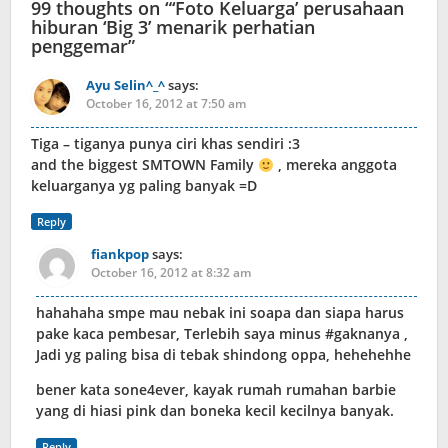
99 thoughts on “
‘Foto Keluarga’ perusahaan
hiburan ‘Big 3’ menarik perhatian
penggemar
”
Ayu Selin^_^
says:
October 16, 2012 at 7:50 am
Tiga – tiganya punya ciri khas sendiri :3
and the biggest SMTOWN Family
, mereka anggota
keluarganya yg paling banyak =D
Reply
fiankpop
says:
October 16, 2012 at 8:32 am
hahahaha smpe mau nebak ini soapa dan siapa harus
pake kaca pembesar, Terlebih saya minus #gaknanya ,
Jadi yg paling bisa di tebak shindong oppa, hehehehhe
bener kata sone4ever, kayak rumah rumahan barbie
yang di hiasi pink dan boneka kecil kecilnya banyak.
Reply