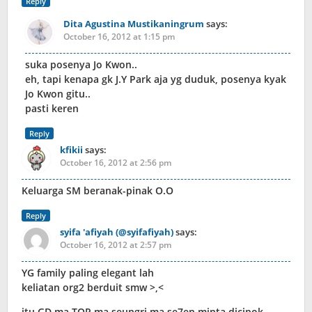
Reply
Dita Agustina Mustikaningrum
says:
October 16, 2012 at 1:15 pm
suka posenya Jo Kwon..
eh, tapi kenapa gk J.Y Park aja yg duduk, posenya kyak
Jo Kwon gitu..
pasti keren
Reply
kfikii
says:
October 16, 2012 at 2:56 pm
Keluarga SM beranak-pinak O.O
Reply
syifa 'afiyah (@syifafiyah)
says:
October 16, 2012 at 2:57 pm
YG family paling elegant lah
keliatan org2 berduit smw >,<
itu GD ma TOP ma seungri ma se7en minta dicipok