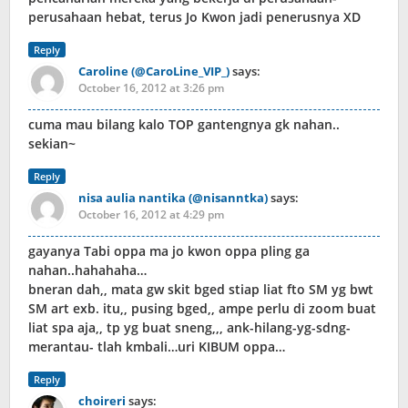
perusahaan hebat, terus Jo Kwon jadi penerusnya XD
Reply
Caroline (@CaroLine_VIP_)
says:
October 16, 2012 at 3:26 pm
cuma mau bilang kalo TOP gantengnya gk nahan..
sekian~
Reply
nisa aulia nantika (@nisanntka)
says:
October 16, 2012 at 4:29 pm
gayanya Tabi oppa ma jo kwon oppa pling ga
nahan..hahahaha…
bneran dah,, mata gw skit bged stiap liat fto SM yg bwt
SM art exb. itu,, pusing bged,, ampe perlu di zoom buat
liat spa aja,, tp yg buat sneng,,, ank-hilang-yg-sdng-
merantau- tlah kmbali…uri KIBUM oppa…
Reply
choireri
says: