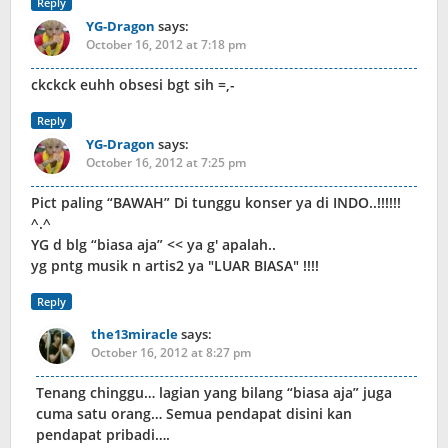
Reply
YG-Dragon
says:
October 16, 2012 at 7:18 pm
ckckck euhh obsesi bgt sih =,-
Reply
YG-Dragon
says:
October 16, 2012 at 7:25 pm
Pict paling “BAWAH” Di tunggu konser ya di INDO..!!!!!!
^.^
YG d blg “biasa aja” << ya g' apalah..
yg pntg musik n artis2 ya "LUAR BIASA" !!!!
Reply
the13miracle
says:
October 16, 2012 at 8:27 pm
Tenang chinggu… lagian yang bilang “biasa aja” juga
cuma satu orang… Semua pendapat disini kan
pendapat pribadi….