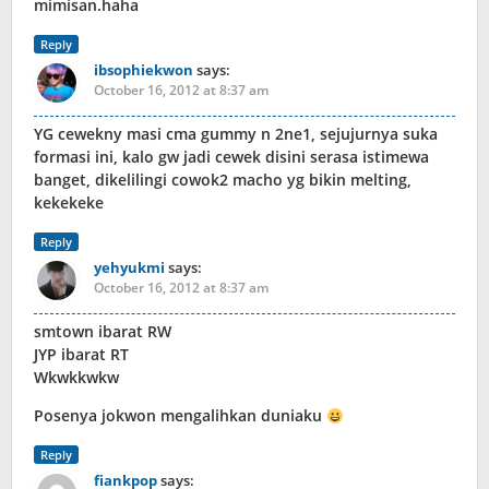
mimisan.haha
Reply
ibsophiekwon
says:
October 16, 2012 at 8:37 am
YG cewekny masi cma gummy n 2ne1, sejujurnya suka
formasi ini, kalo gw jadi cewek disini serasa istimewa
banget, dikelilingi cowok2 macho yg bikin melting,
kekekeke
Reply
yehyukmi
says:
October 16, 2012 at 8:37 am
smtown ibarat RW
JYP ibarat RT
Wkwkkwkw
Posenya jokwon mengalihkan duniaku
Reply
fiankpop
says: