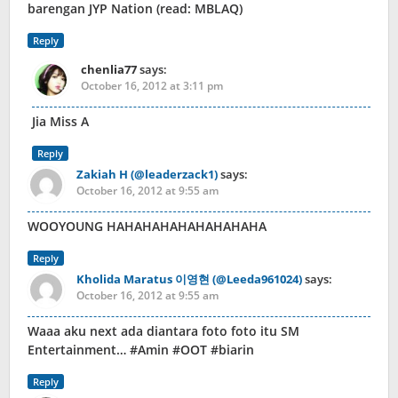
barengan JYP Nation (read: MBLAQ)
Reply
chenlia77
says:
October 16, 2012 at 3:11 pm
Jia Miss A
Reply
Zakiah H (@leaderzack1)
says:
October 16, 2012 at 9:55 am
WOOYOUNG HAHAHAHAHAHAHAHAHA
Reply
Kholida Maratus 이영현 (@Leeda961024)
says:
October 16, 2012 at 9:55 am
Waaa aku next ada diantara foto foto itu SM
Entertainment… #Amin #OOT #biarin
Reply