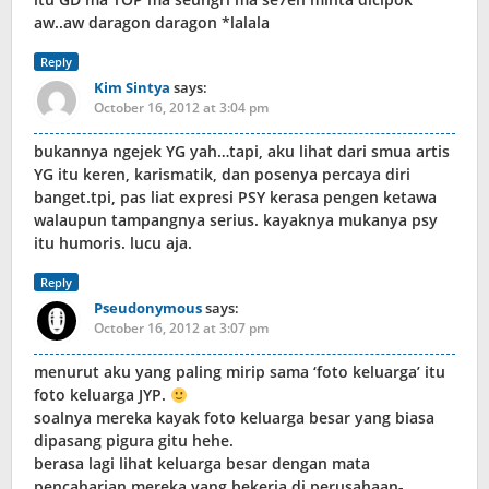
aw..aw daragon daragon *lalala
Reply
Kim Sintya
says:
October 16, 2012 at 3:04 pm
bukannya ngejek YG yah…tapi, aku lihat dari smua artis
YG itu keren, karismatik, dan posenya percaya diri
banget.tpi, pas liat expresi PSY kerasa pengen ketawa
walaupun tampangnya serius. kayaknya mukanya psy
itu humoris. lucu aja.
Reply
Pseudonymous
says:
October 16, 2012 at 3:07 pm
menurut aku yang paling mirip sama ‘foto keluarga’ itu
foto keluarga JYP.
soalnya mereka kayak foto keluarga besar yang biasa
dipasang pigura gitu hehe.
berasa lagi lihat keluarga besar dengan mata
pencaharian mereka yang bekerja di perusahaan-