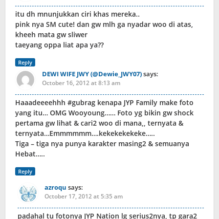
itu dh mnunjukkan ciri khas mereka..
pink nya SM cute! dan gw mlh ga nyadar woo di atas,
kheeh mata gw sliwer
taeyang oppa liat apa ya??
Reply
DEWI WIFE JWY (@Dewie_JWY07)
says:
October 16, 2012 at 8:13 am
Haaadeeeehhh #gubrag kenapa JYP Family make foto
yang itu… OMG Wooyoung…… Foto yg bikin gw shock
pertama gw lihat & cari2 woo di mana,, ternyata &
ternyata…Emmmmmm….kekekekekeke…..
Tiga – tiga nya punya karakter masing2 & semuanya
Hebat…..
Reply
azroqu
says:
October 17, 2012 at 5:35 am
padahal tu fotonya JYP Nation lg serius2nya, tp gara2