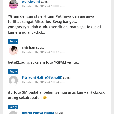
waikiwaini
says:
October 16, 2012 at 10:00 am
YGfam dengan style Hitam-Putihnya dan auranya
terlihat sangat Misterius, Swag banget..
yongbezzy sudah duduk sendirian, mata gak fokus di
kamera pula, ckckck..
Reply
chichan
says:
October 16, 2012 at 10:32 am
betul2..aq jg suka sm foto YGFAM yg itu..
Reply
Fitriyani Halil (@fythalil)
says:
October 16, 2012 at 10:54 am
itu foto SM padahal belum semua artis kan yah? ckckck
orang sekabupaten
Reply
Retno Punya Nama
says: