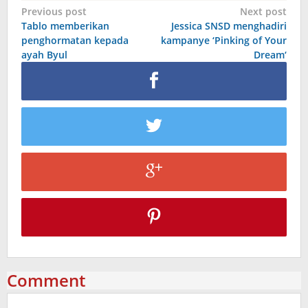
Post
Previous post
Next post
Tablo memberikan
Jessica SNSD menghadiri
navigation
penghormatan kepada
kampanye ‘Pinking of Your
ayah Byul
Dream‘
Comment