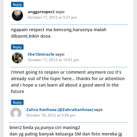
Reply
anggarespect
says:
October 17, 2012 at 5:37 pm
ngapain respect ma bencong,harusnya malah
dibasmi,bikin dosa
Reply
the13miracle
says:
October 17, 2012 at 10:51 pm
I’mnot going to respon ur comment anymore coz it’s
already out of the topic here… thanks for ur attention
and i hope u can learn all about a good word in the
future
Reply
Zahra Kanhosa (@ZahraKanhosa)
says:
October 16, 2012 at 5:58 pm
bner2 beda ya,punya ciri masing2
dan yg paling banyak keluarga SM dan foto mereka jg