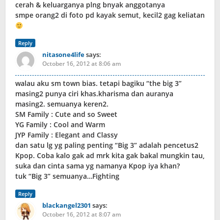
cerah & keluarganya plng bnyak anggotanya
smpe orang2 di foto pd kayak semut, kecil2 gag keliatan
Reply
nitasone4life
says:
October 16, 2012 at 8:06 am
walau aku sm town bias. tetapi bagiku “the big 3”
masing2 punya ciri khas.kharisma dan auranya
masing2. semuanya keren2.
SM Family : Cute and so Sweet
YG Family : Cool and Warm
JYP Family : Elegant and Classy
dan satu lg yg paling penting “Big 3” adalah pencetus2
Kpop. Coba kalo gak ad mrk kita gak bakal mungkin tau,
suka dan cinta sama yg namanya Kpop iya khan?
tuk “Big 3” semuanya…Fighting
Reply
blackangel2301
says:
October 16, 2012 at 8:07 am