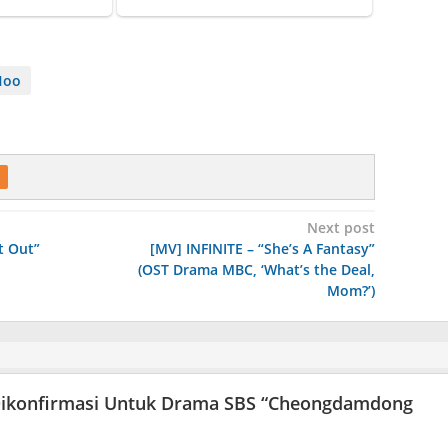
Hoo
Next post
t Out”
[MV] INFINITE – “She’s A Fantasy”
(OST Drama MBC, ‘What’s the Deal,
Mom?’)
 Dikonfirmasi Untuk Drama SBS “Cheongdamdong