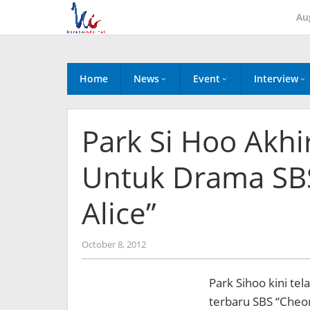
Skip
Au
to
content
Home
News
Event
Interview
Park Si Hoo Akhi
Untuk Drama S
Alice”
by
October 8, 2012
Koreanindo
Park Sihoo kini te
terbaru SBS “Cheo