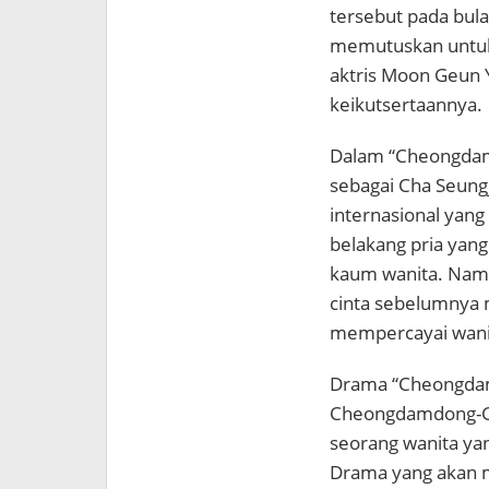
tersebut pada bula
memutuskan untuk
aktris
Moon Geun Yo
keikutsertaannya.
Dalam “Cheongdam
sebagai Cha Seung
internasional yang 
belakang pria yang
kaum wanita. Namu
cinta sebelumnya 
mempercayai wani
Drama “Cheongdamdo
Cheongdamdong-Ga
seorang wanita yan
Drama yang akan m