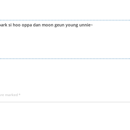
 park si hoo oppa dan moon geun young unnie~
 are marked
*