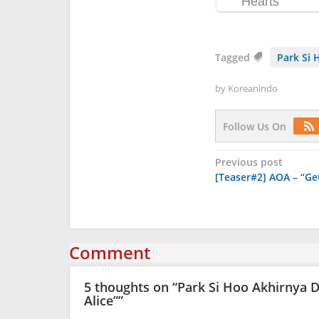
Tagged
Park Si 
by
Koreanindo
Follow Us On
Post
Previous post
[Teaser#2] AOA – “Ge
navigation
Comment
5 thoughts on “
Park Si Hoo Akhirnya
Alice”
”