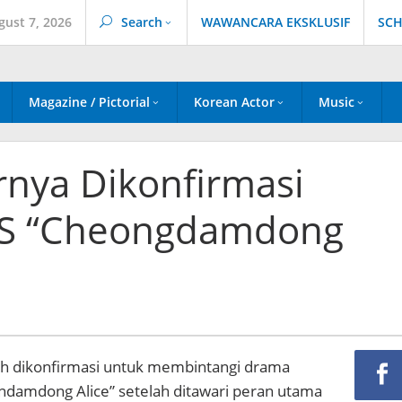
gust 7, 2026
Search
WAWANCARA EKSKLUSIF
SCH
Magazine / Pictorial
Korean Actor
Music
rnya Dikonfirmasi
BS “Cheongdamdong
lah dikonfirmasi untuk membintangi drama
ndamdong Alice” setelah ditawari peran utama