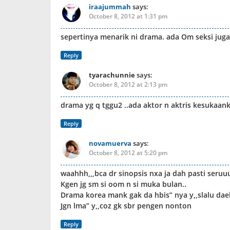
iraajummah
says:
October 8, 2012 at 1:31 pm
sepertinya menarik ni drama. ada Om seksi j
Reply
tyarachunnie
says:
October 8, 2012 at 2:13 pm
drama yg q tggu2 ..ada aktor n aktris kesukaa
Reply
novamuerva
says:
October 8, 2012 at 5:20 pm
waahhh,,,bca dr sinopsis nxa ja dah pasti seru
Kgen jg sm si oom n si muka bulan..
Drama korea mank gak da hbis” nya y,,slalu d
Jgn lma” y,,coz gk sbr pengen nonton
Reply