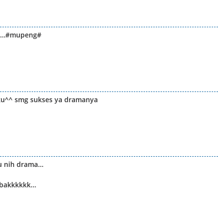
uga…#mupeng#
nku^^ smg sukses ya dramanya
uu nih drama…
aebakkkkkk…