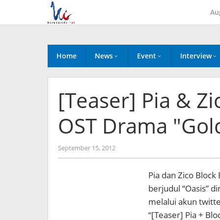
Skip
Au
to
content
Home
News
Event
Interview
[Teaser] Pia & Zi
OST Drama "Gol
by
September 15, 2012
Koreanindo
Pia dan Zico Block
berjudul “Oasis” 
melalui akun twitt
“[Teaser] Pia + Bl