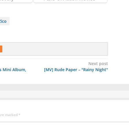
Zico
Next post
s Mini Album,
[MV] Rude Paper – "Rainy Night"
 are marked
*