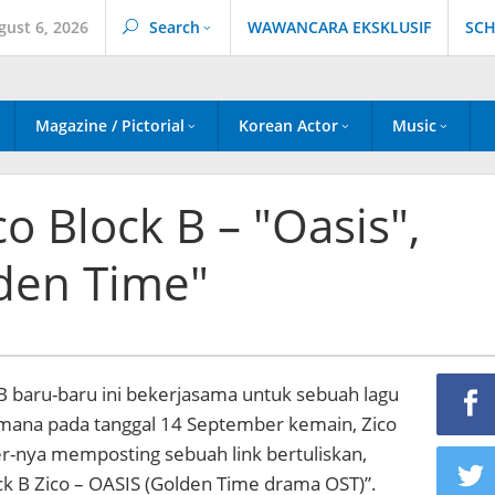
gust 6, 2026
Search
WAWANCARA EKSKLUSIF
SCH
Magazine / Pictorial
Korean Actor
Music
co Block B – "Oasis",
den Time"
 B baru-baru ini bekerjasama untuk sebuah lagu
dimana pada tanggal 14 September kemain, Zico
er-nya memposting sebuah link bertuliskan,
ock B Zico – OASIS (Golden Time drama OST)”.