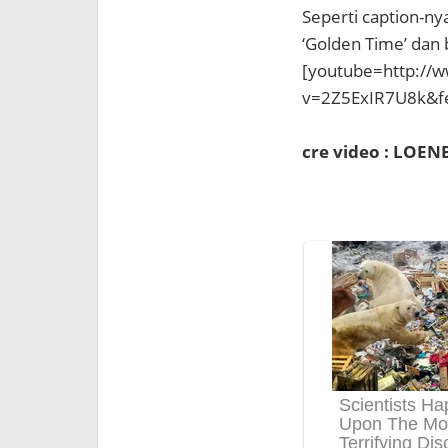
Seperti caption-ny
‘Golden Time’ dan 
[youtube=http://
v=2Z5ExIR7U8k&f
cre video : LOE