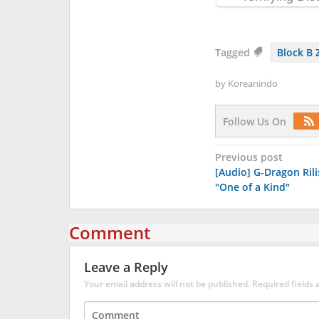
Tagged
Block B 
by
Koreanindo
Follow Us On
Post
Previous post
[Audio] G-Dragon Rili
navigation
"One of a Kind"
Comment
Leave a Reply
Your email address will not be published.
Required fields