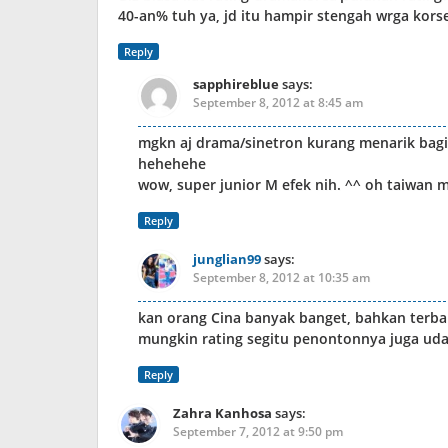
40-an% tuh ya, jd itu hampir stengah wrga kors
Reply
sapphireblue
says:
September 8, 2012 at 8:45 am
mgkn aj drama/sinetron kurang menarik bagi 
hehehehe
wow, super junior M efek nih. ^^ oh taiwan m
Reply
junglian99
says:
September 8, 2012 at 10:35 am
kan orang Cina banyak banget, bahkan terba
mungkin rating segitu penontonnya juga ud
Reply
Zahra Kanhosa
says:
September 7, 2012 at 9:50 pm