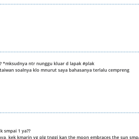
?? *mksudnya ntr nunggu kluar d lapak #plak
taiwan soalnya klo mnurut saya bahasanya terlalu cempreng
dk smpai 1 ya??
gnya, kek kmarin yg plg tnggi kan the moon embraces the sun smp