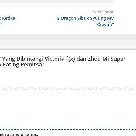
Next post
 Ketika
G-Dragon Sibuk Syuting MV
'
"Crayon"
 Yang Dibintangi Victoria f(x) dan Zhou Mi Super
m Rating Pemirsa
”
t ratting prtama..