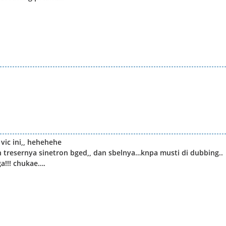
ic ini,, hehehehe
 tresernya sinetron bged,, dan sbelnya…knpa musti di dubbing..
ga!!! chukae….