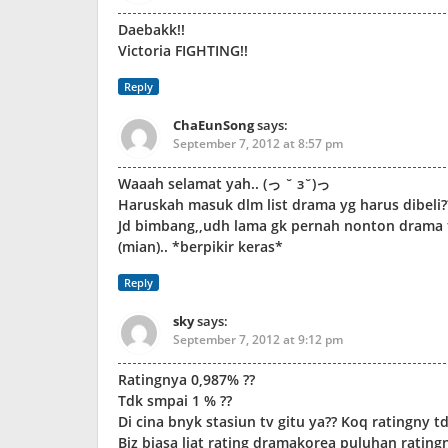
Daebakk!!
Victoria FIGHTING!!
Reply
ChaEunSong
says:
September 7, 2012 at 8:57 pm
Waaah selamat yah.. (っ ˘ з˘)っ
Haruskah masuk dlm list drama yg harus dibeli
Jd bimbang,,udh lama gk pernah nonton drama 
(mian).. *berpikir keras*
Reply
sky
says:
September 7, 2012 at 9:12 pm
Ratingnya 0,987% ??
Tdk smpai 1 % ??
Di cina bnyk stasiun tv gitu ya?? Koq ratingny t
Biz biasa liat rating dramakorea puluhan ratin