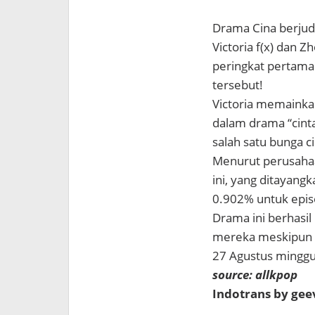
Drama Cina berjudu
Victoria f(x) dan 
peringkat pertama
tersebut!
Victoria memainka
dalam drama “cinta
salah satu bunga c
Menurut perusahaa
ini,
yang ditayangk
0.902% untuk epis
Drama ini berhasi
mereka meskipun e
27 Agustus minggu 
source: allkpop
Indotrans by ge