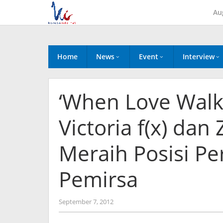
Skip
Au
to
content
Home
News
Event
Interview
‘When Love Walke
Victoria f(x) da
Meraih Posisi P
Pemirsa
by
September 7, 2012
Koreanindo