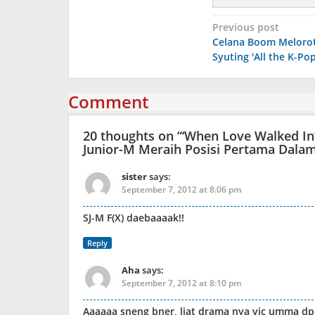
Post
Previous post
Celana Boom Melorot
navigation
Syuting 'All the K-Pop
Comment
20 thoughts on “
‘When Love Walked In’
Junior-M Meraih Posisi Pertama Dala
sister
says:
September 7, 2012 at 8:06 pm
SJ-M F(X) daebaaaak!!
Reply
Aha
says:
September 7, 2012 at 8:10 pm
Aaaaaa sneng bner, liat drama nya vic umma dpe