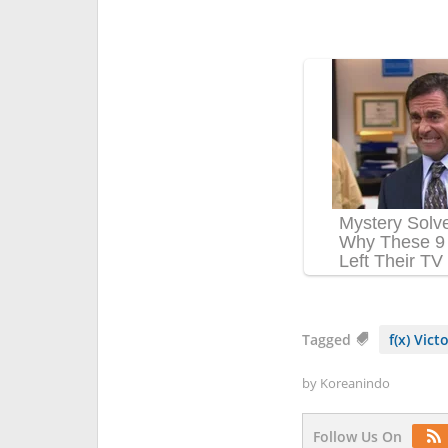
Tagged
f(x) Vict
by
Koreanindo
Follow Us On