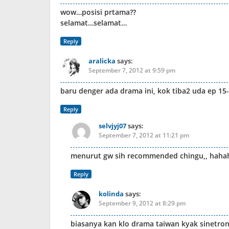
wow…posisi prtama??
selamat…selamat…
Reply
aralicka
says:
September 7, 2012 at 9:59 pm
baru denger ada drama ini, kok tiba2 uda ep 15
Reply
selvjyj07
says:
September 7, 2012 at 11:21 pm
menurut gw sih recommended chingu,, hahah
Reply
kolinda
says:
September 9, 2012 at 8:29 pm
biasanya kan klo drama taiwan kyak sinetron 