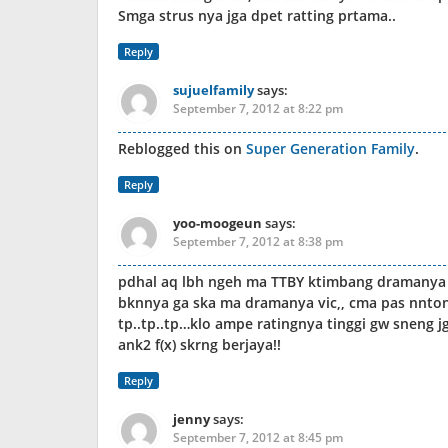
Smga strus nya jga dpet ratting prtama..
Reply
sujuelfamily
says:
September 7, 2012 at 8:22 pm
Reblogged this on
Super Generation Family
.
Reply
yoo-moogeun
says:
September 7, 2012 at 8:38 pm
pdhal aq lbh ngeh ma TTBY ktimbang dramanya v
bknnya ga ska ma dramanya vic,, cma pas nnton
tp..tp..tp…klo ampe ratingnya tinggi gw sneng j
ank2 f(x) skrng berjaya!!
Reply
jenny
says:
September 7, 2012 at 8:45 pm