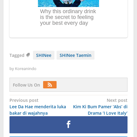
Tagged
SHINee
SHINee Taemin
by
Koreanindo
Follow Us On
Post
Previous post
Next post
Lee Da Hae menderita luka
Kim Ki Bum Pamer ‘Abs’ di
navigation
bakar di wajahnya
Drama ‘I Love Italy’