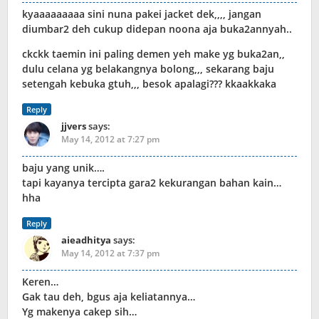
kyaaaaaaaaa sini nuna pakei jacket dek,,,, jangan
diumbar2 deh cukup didepan noona aja buka2annyah..
ckckk taemin ini paling demen yeh make yg buka2an,,
dulu celana yg belakangnya bolong,,, sekarang baju
setengah kebuka gtuh,,, besok apalagi??? kkaakkaka
Reply
jjvers
says:
May 14, 2012 at 7:27 pm
baju yang unik….
tapi kayanya tercipta gara2 kekurangan bahan kain…
hha
Reply
aieadhitya
says:
May 14, 2012 at 7:37 pm
Keren…
Gak tau deh, bgus aja keliatannya…
Yg makenya cakep sih…