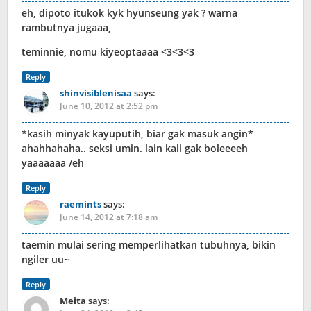
eh, dipoto itukok kyk hyunseung yak ? warna
rambutnya jugaaa,
teminnie, nomu kiyeoptaaaa <3<3<3
Reply
shinvisiblenisaa
says:
June 10, 2012 at 2:52 pm
*kasih minyak kayuputih, biar gak masuk angin*
ahahhahaha.. seksi umin. lain kali gak boleeeeh
yaaaaaaa /eh
Reply
raemints
says:
June 14, 2012 at 7:18 am
taemin mulai sering memperlihatkan tubuhnya, bikin
ngiler uu~
Reply
Meita
says: