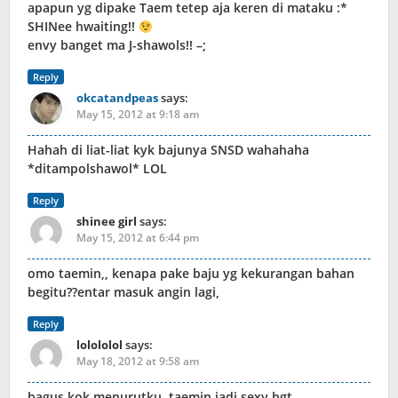
apapun yg dipake Taem tetep aja keren di mataku :*
SHINee hwaiting!!
envy banget ma J-shawols!! –;
Reply
okcatandpeas
says:
May 15, 2012 at 9:18 am
Hahah di liat-liat kyk bajunya SNSD wahahaha
*ditampolshawol* LOL
Reply
shinee girl
says:
May 15, 2012 at 6:44 pm
omo taemin,, kenapa pake baju yg kekurangan bahan
begitu??entar masuk angin lagi,
Reply
lolololol
says:
May 18, 2012 at 9:58 am
bagus kok menurutku..taemin jadi sexy bgt…