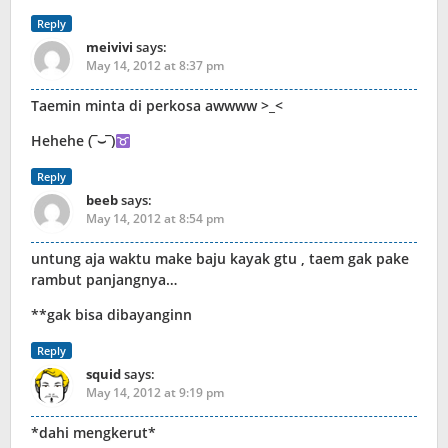
Reply
meivivi
says:
May 14, 2012 at 8:37 pm
Taemin minta di perkosa awwww >_<
Hehehe (‾⌣‾)
Reply
beeb
says:
May 14, 2012 at 8:54 pm
untung aja waktu make baju kayak gtu , taem gak pake
rambut panjangnya…
**gak bisa dibayanginn
Reply
squid
says:
May 14, 2012 at 9:19 pm
*dahi mengkerut*