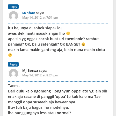
Reply
Sunhae
says:
May 14, 2012 at 7:51 pm
itu bajunya di sobek siapa? lol
awas dek nanti masuk angin lho
apa sih yg nggak cocok buat uri taeminnie? rambut
panjang? OK, baju setengah? OK BANGET
makin lama makin ganteng aja, bikin nuna makin cinta
Reply
MJ-Berszz
says:
May 14, 2012 at 8:24 pm
Taem..
Dari dulu kalo ngomong ‘ Jonghyun oppa’ ato yg lain sih
enak aja rasane di panggil ‘oppa’ tp kok kalo ma Tae
manggil oppa susaaah aja bawaannya.
Btw tuh baju bagus lho modelnya.
lha punggungnya less atau normal?