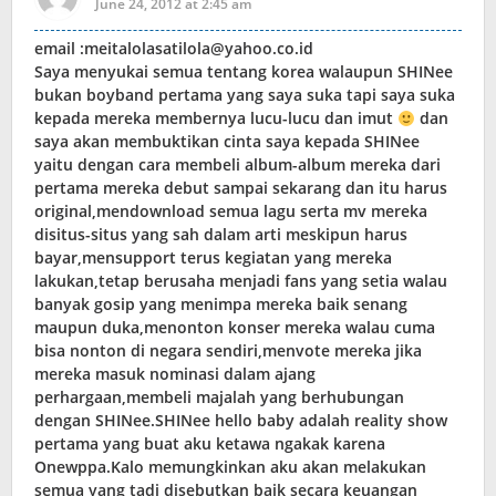
June 24, 2012 at 2:45 am
email :meitalolasatilola@yahoo.co.id
Saya menyukai semua tentang korea walaupun SHINee
bukan boyband pertama yang saya suka tapi saya suka
kepada mereka membernya lucu-lucu dan imut
dan
saya akan membuktikan cinta saya kepada SHINee
yaitu dengan cara membeli album-album mereka dari
pertama mereka debut sampai sekarang dan itu harus
original,mendownload semua lagu serta mv mereka
disitus-situs yang sah dalam arti meskipun harus
bayar,mensupport terus kegiatan yang mereka
lakukan,tetap berusaha menjadi fans yang setia walau
banyak gosip yang menimpa mereka baik senang
maupun duka,menonton konser mereka walau cuma
bisa nonton di negara sendiri,menvote mereka jika
mereka masuk nominasi dalam ajang
perhargaan,membeli majalah yang berhubungan
dengan SHINee.SHINee hello baby adalah reality show
pertama yang buat aku ketawa ngakak karena
Onewppa.Kalo memungkinkan aku akan melakukan
semua yang tadi disebutkan baik secara keuangan