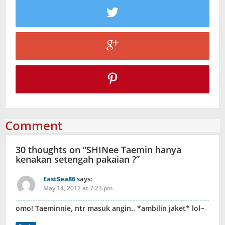
Comment
30 thoughts on “
SHINee Taemin hanya
kenakan setengah pakaian ?
”
EastSea86
says:
May 14, 2012 at 7:23 pm
omo! Taeminnie, ntr masuk angin.. *ambilin jaket* lol~