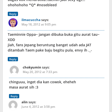
ohohohoho *Q* #nosebleed
Reply
ilmacuccha
says:
May 18, 2012 at 9:05 pm
Taeminnie Oppa~ jangan dibuka-buka gitu aurat tau~
XDD
jiah, fans Jepang beruntung banget udah ada JAT
ditambah Taem pake baju begitu pula, envy ih ._-
Reply
chokyumin
says:
May 20, 2012 at 7:33 pm
chinguuu, inget dia kan cowok, eheheh
masa aurat sih :3
Reply
alin
says:
June 4, 2012 at 3:58 pm