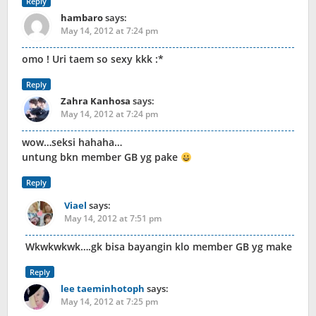
Reply
hambaro
says:
May 14, 2012 at 7:24 pm
omo ! Uri taem so sexy kkk :*
Reply
Zahra Kanhosa
says:
May 14, 2012 at 7:24 pm
wow…seksi hahaha…
untung bkn member GB yg pake
Reply
Viael
says:
May 14, 2012 at 7:51 pm
Wkwkwkwk….gk bisa bayangin klo member GB yg make
Reply
lee taeminhotoph
says:
May 14, 2012 at 7:25 pm