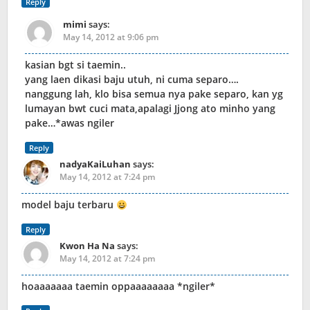
Reply
mimi
says:
May 14, 2012 at 9:06 pm
kasian bgt si taemin..
yang laen dikasi baju utuh, ni cuma separo….
nanggung lah, klo bisa semua nya pake separo, kan yg
lumayan bwt cuci mata,apalagi Jjong ato minho yang
pake…*awas ngiler
Reply
nadyaKaiLuhan
says:
May 14, 2012 at 7:24 pm
model baju terbaru
Reply
Kwon Ha Na
says:
May 14, 2012 at 7:24 pm
hoaaaaaaa taemin oppaaaaaaaa *ngiler*