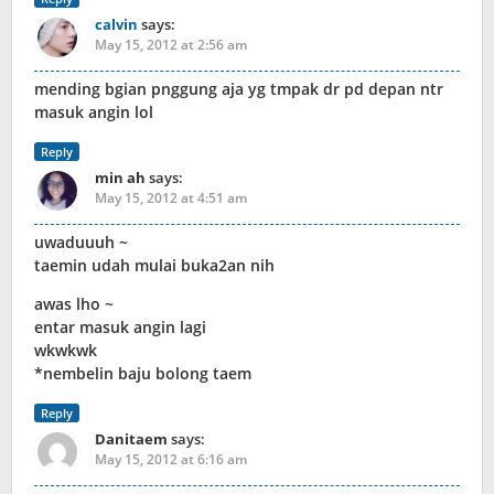
calvin
says:
May 15, 2012 at 2:56 am
mending bgian pnggung aja yg tmpak dr pd depan ntr
masuk angin lol
Reply
min ah
says:
May 15, 2012 at 4:51 am
uwaduuuh ~
taemin udah mulai buka2an nih
awas lho ~
entar masuk angin lagi
wkwkwk
*nembelin baju bolong taem
Reply
Danitaem
says:
May 15, 2012 at 6:16 am