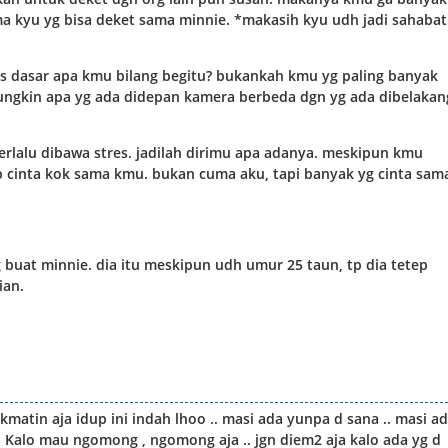
ma kyu yg bisa deket sama minnie. *makasih kyu udh jadi sahabat
as dasar apa kmu bilang begitu? bukankah kmu yg paling banyak
ngkin apa yg ada didepan kamera berbeda dgn yg ada dibelakan
terlalu dibawa stres. jadilah dirimu apa adanya. meskipun kmu
ep cinta kok sama kmu. bukan cuma aku, tapi banyak yg cinta sam
buat minnie. dia itu meskipun udh umur 25 taun, tp dia tetep
ian.
ikmatin aja idup ini indah lhoo .. masi ada yunpa d sana .. masi a
. Kalo mau ngomong , ngomong aja .. jgn diem2 aja kalo ada yg d