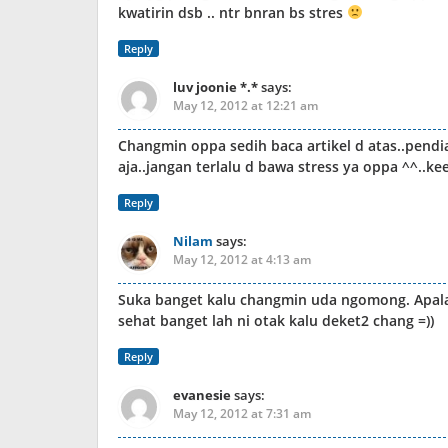
kwatirin dsb .. ntr bnran bs stres
Reply
luv joonie *.*
says:
May 12, 2012 at 12:21 am
Changmin oppa sedih baca artikel d atas..pendia
aja..jangan terlalu d bawa stress ya oppa ^^..kee
Reply
Nilam
says:
May 12, 2012 at 4:13 am
Suka banget kalu changmin uda ngomong. Apalagi 
sehat banget lah ni otak kalu deket2 chang =))
Reply
evanesie
says:
May 12, 2012 at 7:31 am