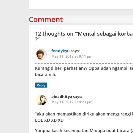
Comment
12 thoughts on “
‘Mental sebagai korb
?
”
fennykyu
says:
May 11, 2012 at 9:11 pm
Kurang diberi perhatian?? Oppa udah ngambil s
bicara nih.
Reply
aieadhitya
says:
May 11, 2012 at 9:23 pm
“aku akan memastikan diriku akan mengurangi 
LOL XD XD XD
Yunppa kasih kesempatan Minppa buat bicara (