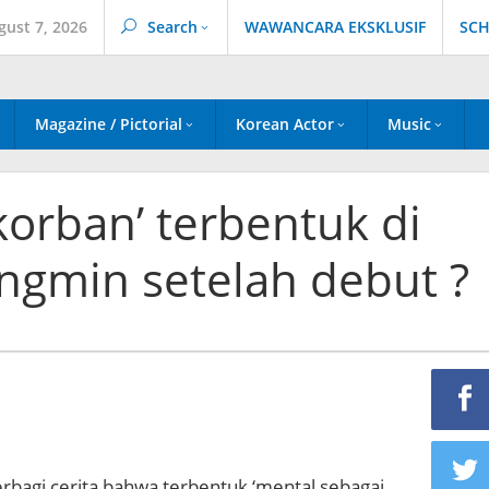
gust 7, 2026
Search
WAWANCARA EKSKLUSIF
SCH
Magazine / Pictorial
Korean Actor
Music
korban’ terbentuk di
gmin setelah debut ?
bagi cerita bahwa terbentuk ‘mental sebagai