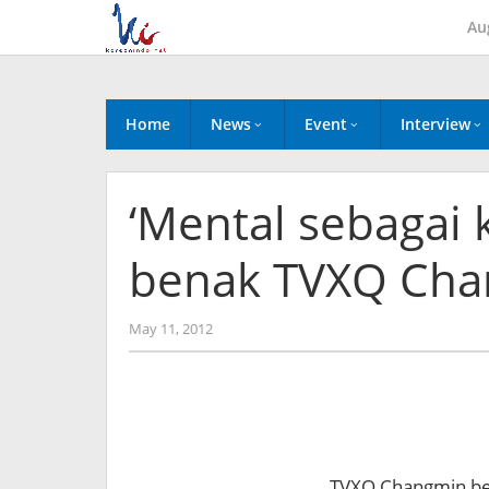
Skip
Au
to
content
Home
News
Event
Interview
‘Mental sebagai 
benak TVXQ Chan
by
May 11, 2012
Koreanindo
TVXQ Changmin ber