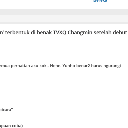
Mereka
an’ terbentuk di benak TVXQ Changmin setelah debut
emua perhatian aku kok.. Hehe. Yunho benar2 harus ngurangi
bicara”
apaan coba)