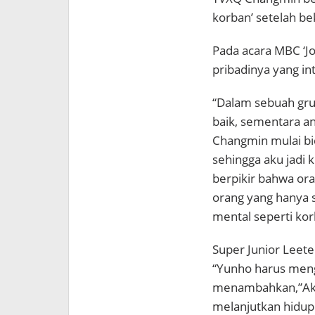
korban’ setelah bek
Pada acara MBC ‘Jo
pribadinya yang int
“Dalam sebuah grup
baik, sementara an
Changmin mulai bica
sehingga aku jadi k
berpikir bahwa or
orang yang hanya 
mental seperti kor
Super Junior Lee
“Yunho harus meng
menambahkan,”Aku
melanjutkan hidup 