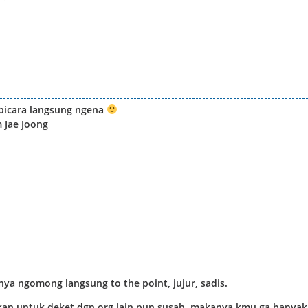
a bicara langsung ngena
 Jae Joong
nya ngomong langsung to the point, jujur, sadis.
hkan untuk deket dgn org lain pun susah. makanya kmu ga banyak