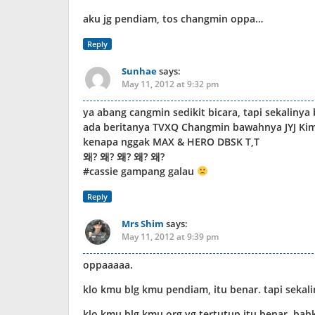
aku jg pendiam, tos changmin oppa…
Reply
Sunhae
says:
May 11, 2012 at 9:32 pm
ya abang cangmin sedikit bicara, tapi sekaliny
ada beritanya TVXQ Changmin bawahnya JYJ Kim
kenapa nggak MAX & HERO DBSK T,T
왜? 왜? 왜? 왜? 왜?
#cassie gampang galau
Reply
Mrs Shim
says:
May 11, 2012 at 9:39 pm
oppaaaaa.
klo kmu blg kmu pendiam, itu benar. tapi sekali
klo kmu blg kmu org yg tertutup itu benar. ba