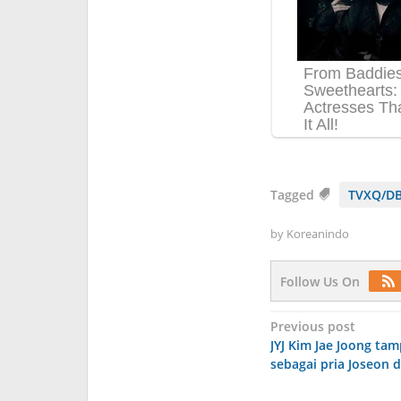
Tagged
TVXQ/DB
by
Koreanindo
Follow Us On
Post
Previous post
JYJ Kim Jae Joong t
navigation
sebagai pria Joseon di 