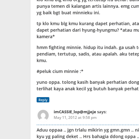
punya temen di kalangan artis lainnya. emg cu
yg baik bgt buat minnieku ini.
tp klo kmu blg kmu kurang dapet perhatian, at
dapet perhatian dari hyung-hyungmu? *atau mu
kamera*
hmm fighting minnie. hidup itu indah. ga usah 
pendiam, tertutup, sadis, atau apalah. aku tet
kmu.
#peluk cium minnie :*
yuno oppa. tolong kasih banyak perhatian dong 
terlihat kaya anak kecil yg butuh banyak perhat
Reply
imCASSIE_lop@mjjeje
says:
May 11, 2012 at 9:58 pm
Aduu oppaa .. jgn trlalu mikirin yg gmn.gmn .. n
kyu yg paling deket .. Hrs bahagia ddong oppa .