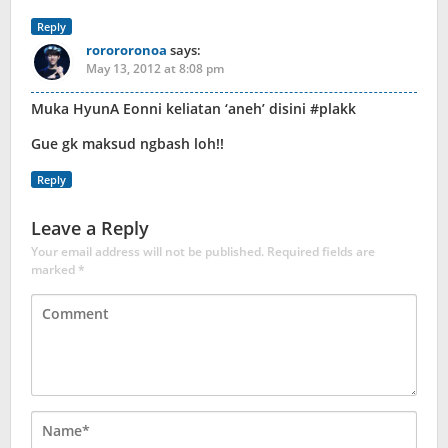
Reply
rorororonoa
says:
May 13, 2012 at 8:08 pm
Muka HyunA Eonni keliatan ‘aneh’ disini #plakk
Gue gk maksud ngbash loh!!
Reply
Leave a Reply
Your email address will not be published.
Required fields are
marked
*