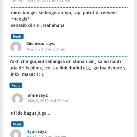
May 10, 2012 at 9:32 pm
miris banget kedengerannya, tapi patut di retweet
*nangis*
senasib di sini. Hahahaha
Reply
Ciichizuu
says:
May 8, 2012 at 2:31 pm
Yakh chingudeul sebangsa dn stanah air,, kalau nanti
uda drilis pilmx, trs tau link dunlutx jg, jgn lpa dshare y
linkx, makacii :-)..
Reply
amie
says:
May 9, 2012 at 4:23 pm
ni ide bagus juga…
Reply
Hyun
says:
May 8, 2012 at 2:44 pm