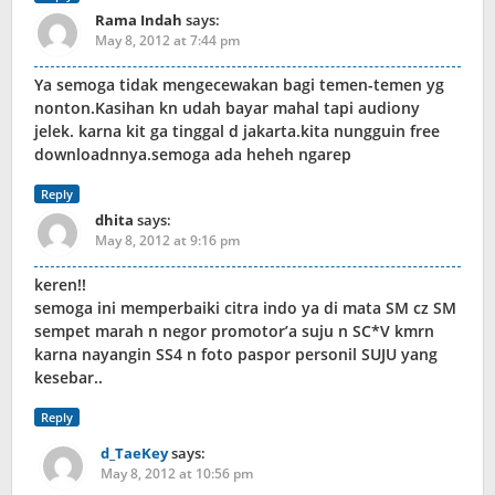
Rama Indah
says:
May 8, 2012 at 7:44 pm
Ya semoga tidak mengecewakan bagi temen-temen yg
nonton.Kasihan kn udah bayar mahal tapi audiony
jelek. karna kit ga tinggal d jakarta.kita nungguin free
downloadnnya.semoga ada heheh ngarep
Reply
dhita
says:
May 8, 2012 at 9:16 pm
keren!!
semoga ini memperbaiki citra indo ya di mata SM cz SM
sempet marah n negor promotor’a suju n SC*V kmrn
karna nayangin SS4 n foto paspor personil SUJU yang
kesebar..
Reply
d_TaeKey
says:
May 8, 2012 at 10:56 pm