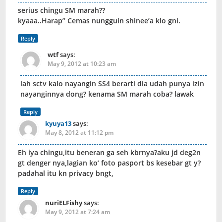
serius chingu SM marah??
kyaaa..Harap” Cemas nungguin shinee’a klo gni.
Reply
wtf
says:
May 9, 2012 at 10:23 am
lah sctv kalo nayangin SS4 berarti dia udah punya izin
nayanginnya dong? kenama SM marah coba? lawak
Reply
kyuya13
says:
May 8, 2012 at 11:12 pm
Eh iya chingu,itu beneran ga seh kbrnya?aku jd deg2n
gt denger nya,lagian ko’ foto pasport bs kesebar gt y?
padahal itu kn privacy bngt,
Reply
nuriELFishy
says:
May 9, 2012 at 7:24 am