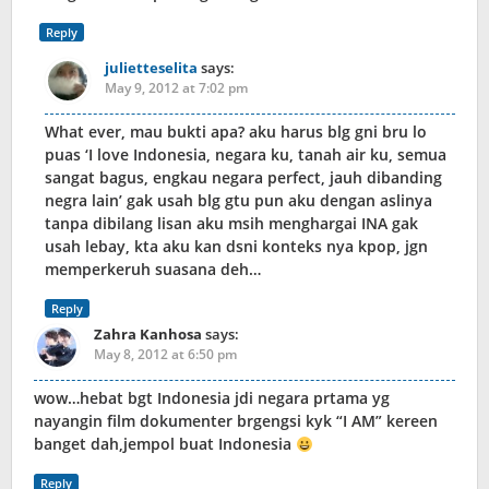
Reply
julietteselita
says:
May 9, 2012 at 7:02 pm
What ever, mau bukti apa? aku harus blg gni bru lo
puas ‘I love Indonesia, negara ku, tanah air ku, semua
sangat bagus, engkau negara perfect, jauh dibanding
negra lain’ gak usah blg gtu pun aku dengan aslinya
tanpa dibilang lisan aku msih menghargai INA gak
usah lebay, kta aku kan dsni konteks nya kpop, jgn
memperkeruh suasana deh…
Reply
Zahra Kanhosa
says:
May 8, 2012 at 6:50 pm
wow…hebat bgt Indonesia jdi negara prtama yg
nayangin film dokumenter brgengsi kyk “I AM” kereen
banget dah,jempol buat Indonesia
Reply