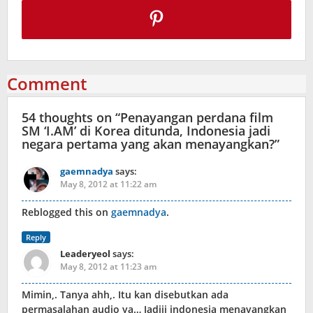
Comment
54 thoughts on “
Penayangan perdana film
SM ‘I.AM’ di Korea ditunda, Indonesia jadi
negara pertama yang akan menayangkan?
”
gaemnadya
says:
May 8, 2012 at 11:22 am
Reblogged this on
gaemnadya
.
Reply
Leaderyeol
says:
May 8, 2012 at 11:23 am
Mimin,. Tanya ahh,. Itu kan disebutkan ada
permasalahan audio ya… Jadiii indonesia menayangkan