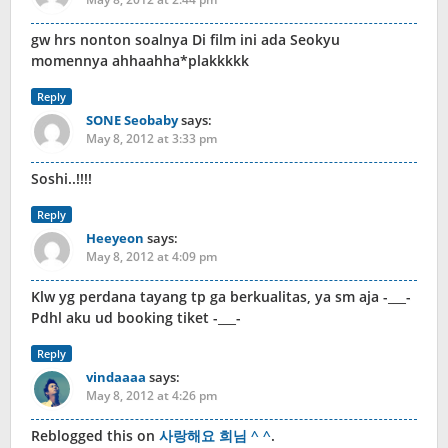
gw hrs nonton soalnya Di film ini ada Seokyu
momennya ahhaahha*plakkkkk
Reply
SONE Seobaby
says:
May 8, 2012 at 3:33 pm
Soshi..!!!!
Reply
Heeyeon
says:
May 8, 2012 at 4:09 pm
Klw yg perdana tayang tp ga berkualitas, ya sm aja -___-
Pdhl aku ud booking tiket -___-
Reply
vindaaaa
says:
May 8, 2012 at 4:26 pm
Reblogged this on
사랑해요 희님 ^ ^
.