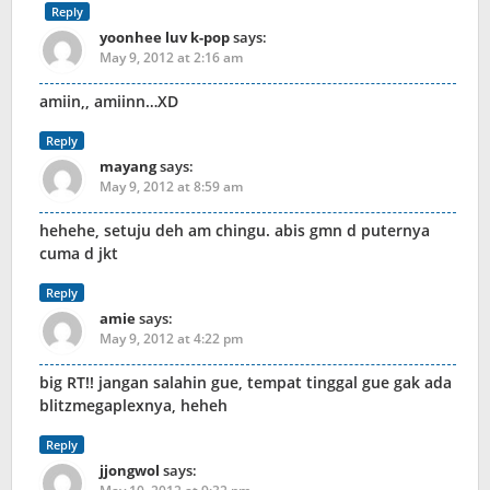
Reply
yoonhee luv k-pop
says:
May 9, 2012 at 2:16 am
amiin,, amiinn…XD
Reply
mayang
says:
May 9, 2012 at 8:59 am
hehehe, setuju deh am chingu. abis gmn d puternya
cuma d jkt
Reply
amie
says:
May 9, 2012 at 4:22 pm
big RT!! jangan salahin gue, tempat tinggal gue gak ada
blitzmegaplexnya, heheh
Reply
jjongwol
says: