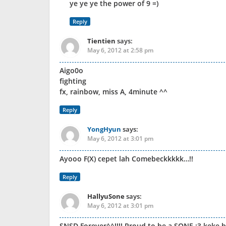
ye ye ye the power of 9 =)
Reply
Tientien
says:
May 6, 2012 at 2:58 pm
Aigo0o
fighting
fx, rainbow, miss A, 4minute ^^
Reply
YongHyun
says:
May 6, 2012 at 3:01 pm
Ayooo F(X) cepet lah Comebeckkkkk…!!
Reply
HallyuSone
says:
May 6, 2012 at 3:01 pm
SNSD Forever^^!!!! Proud to be a SONE :3 keke 