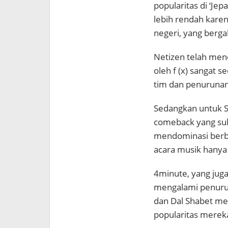
popularitas di ‘Jep
lebih rendah kare
negeri, yang berg
Netizen telah menc
oleh f (x) sangat 
tim dan penurunan
Sedangkan untuk S
comeback yang suk
mendominasi berba
acara musik hanya
4minute, yang jug
mengalami penurun
dan Dal Shabet me
popularitas merek