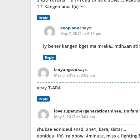
T.T Kangen ama f(x) ><
Reply
exoplanet
says:
May 7, 2012 at 6:36 pm
iy bener kangen bget ma mreka…mdh2an stlh
Reply
Lmyungsoo
says:
May 6, 2012 at 3:02 pm
yeay T-ARA
Reply
love super2ne1generationshinee, sm family
May 6, 2012 at 3:04 pm
chukae eonideul snsd, 2ne1, kara, sistar…
eonideul f(x), rainbow, 4minute, miss a fighting!!