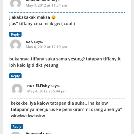
May 4, 2012 at 11:54 am
jiakakakakak maksa
jlas” tiffany cma milik gw ( cool )
Reply
xxk
says:
May 4, 2012 at 12:10 pm
bukannya tiffany suka sama yesung? tatapan tiffany it
loh kalo lg d dkt yesung
Reply
nuriELFishy
says:
May 4, 2012 at 5:44 pm
kekekke, iya kalow tatapan dia suka.. lha kalow
tatapannya menjurus ke pemikiran” ni orang aneh ya”
wkwkwkkwkwkw
Reply
jjongwol
says: