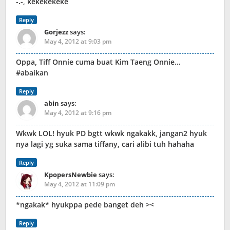
-.-, kekekekeke
Reply
Gorjezz
says:
May 4, 2012 at 9:03 pm
Oppa, Tiff Onnie cuma buat Kim Taeng Onnie…
#abaikan
Reply
abin
says:
May 4, 2012 at 9:16 pm
Wkwk LOL! hyuk PD bgtt wkwk ngakakk, jangan2 hyuk
nya lagi yg suka sama tiffany, cari alibi tuh hahaha
Reply
KpopersNewbie
says:
May 4, 2012 at 11:09 pm
*ngakak* hyukppa pede banget deh ><
Reply