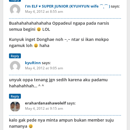
I'm ELF ♥ SUPER JUNIOR (KYUHYUN wife ⌒˛⌒ )
says:
May 4, 2012 at 8:55 am
Buahahahahahahaha Oppadeul ngapa pada narsis
semua begini
LOL
Kunyuk inget Donghae noh ~,~ ntar si ikan mokpo
ngamuk loh
haha
Reply
kyuRinn
says:
May 4, 2012 at 9:05 am
unyuk oppa tenang jgn sedih karena aku padamu
hahahahhah… ^ ^
Reply
erahardanashawolelf
says:
May 4, 2012 at 9:15 am
kalo gak pede nya minta ampun bukan member suju
namanya