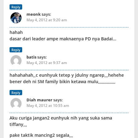
Reply
meonk
says:
May 4, 2012 at 9:20 am
hahah
dasar dari leader ampe maknaenya PD nya Badai…
Reply
batis
says:
May 4, 2012 at 9:37 am
hahahahah,,c eunhyuk tetep y jdulny ngarep,,,hehehe
bener deh ni SM family bikin ketawa mulu,,,,,,,,,,,,,,
Reply
Diah maurer
says:
May 4, 2012 at 10:55 am
Aku curiga jangan2 eunhyuk nih yang suka sama
tiffany,,,
pake taktik mancing2 segala,,,