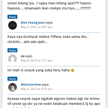
unnei bilang iya…? oppa mau bilang apa???? hayoo-
hayooo…. kmanaain ikan mokpo mu’nya…….???????
Reply
Kim Yeong Jeon
says:
May 4, 2012 at 6:07 pm
Kaya nya Eunhyuk maksa Tiffany suka sama dia…
ckckckc… ada ada ajah…
Reply
oo
says:
May 4, 2012 at 7:12 pm
ini mah si unyuk yang suka fany haha
Reply
diitactorlove
says:
May 4, 2012 at 8:52 pm
Kyaaaa unyuk oppa ngakak aigooo maksa bgt sie drimu
tif unnie yg sbr ya tw sndri kelakuan member2 SJ ky apa