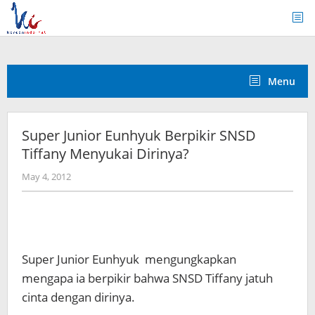
Skip
to
content
Menu
Super Junior Eunhyuk Berpikir SNSD
Tiffany Menyukai Dirinya?
by
May 4, 2012
Koreanindo
Super Junior Eunhyuk mengungkapkan
mengapa ia berpikir bahwa SNSD Tiffany jatuh
cinta dengan dirinya.