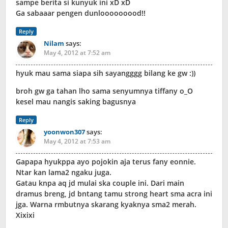
sampe berita si kunyuk ini xD xD
Ga sabaaar pengen dunlooooooood!!
Reply
Nilam
says:
May 4, 2012 at 7:52 am
hyuk mau sama siapa sih sayangggg bilang ke gw :))
broh gw ga tahan lho sama senyumnya tiffany o_O
kesel mau nangis saking bagusnya
Reply
yoonwon307
says:
May 4, 2012 at 7:53 am
Gapapa hyukppa ayo pojokin aja terus fany eonnie.
Ntar kan lama2 ngaku juga.
Gatau knpa aq jd mulai ska couple ini. Dari main
dramus breng, jd bntang tamu strong heart sma acra ini
jga. Warna rmbutnya skarang kyaknya sma2 merah.
Xixixi