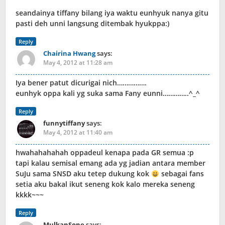
seandainya tiffany bilang iya waktu eunhyuk nanya gitu
pasti deh unni langsung ditembak hyukppa:)
Reply
Chairina Hwang
says:
May 4, 2012 at 11:28 am
Iya bener patut dicurigai nich…………….
eunhyk oppa kali yg suka sama Fany eunni…………..^_^
Reply
funnytiffany
says:
May 4, 2012 at 11:40 am
hwahahahahah oppadeul kenapa pada GR semua :p
tapi kalau semisal emang ada yg jadian antara member
SuJu sama SNSD aku tetep dukung kok
sebagai fans
setia aku bakal ikut seneng kok kalo mereka seneng
kkkk~~~
Reply
MulkanSone
says: