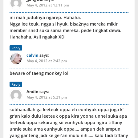
May 4, 2012 at 12:11 pm
ini mah judulnya ngarep. Hahaha.
Ngga lee teuk, ngga si hyuk, bisa2nya mereka mikir
member snsd suka sama mereka. pede tingkat dewa.
Hahahaha. Asli ngakak XD
Reply
calvin
says:
May 4, 2012 at 2:42 pm
beware of taeng monkey lol
Reply
Andin
says:
May 4, 2012 at 5:21 pm
subhanallah ga leeteuk oppa eh eunhyuk oppa juga k’
gr’an kalo dulu leeteuk oppa kira yoona unnei suka apa
leeteuk oppa sekarang sii eunhyuk oppa ngira tiffany
unnie suka ama eunhyuk oppa…. ampun deh ampun
yang ganteng jadi ke ger’an mulu nih….. kalo tadi tiffany