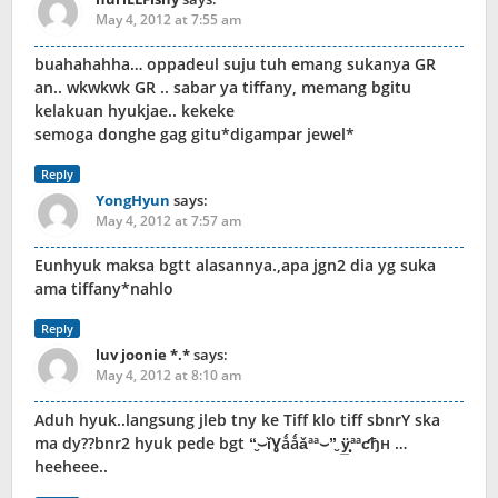
May 4, 2012 at 7:55 am
buahahahha… oppadeul suju tuh emang sukanya GR
an.. wkwkwk GR .. sabar ya tiffany, memang bgitu
kelakuan hyukjae.. kekeke
semoga donghe gag gitu*digampar jewel*
Reply
YongHyun
says:
May 4, 2012 at 7:57 am
Eunhyuk maksa bgtt alasannya.,apa jgn2 dia yg suka
ama tiffany*nahlo
Reply
luv joonie *.*
says:
May 4, 2012 at 8:10 am
Aduh hyuk..langsung jleb tny ke Tiff klo tiff sbnrY ska
ma dy??bnr2 hyuk pede bgt “̮⌣ǐƔǻǻǎªª⌣”̮ ÿ̲̣̣̣̥ªªƈђн …
heeheee..