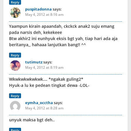
Reply
puspitadonna
says:
May 4, 2012 at 8:16 am
Yaampun kirain apaandah, ckckck anak2 suju emang
pada narsis deh, kekekeee
Btw akhir2 ini eunhyuk eksis bgt yah, tiap hari ada aja
beritanya,, hahaaa lanjutkan bang!! ^^
Reply
tutimutz
says:
May 4, 2012 at 8:19 am
Wkwkwkwkwkwk…. *ngakak guling2*
Hyuk-a lu ke pedean tingkat dewa -LOL-
Reply
eymha_occtha
says:
May 4, 2012 at 8:28 am
unyuk maksa bgt deh..
Reply