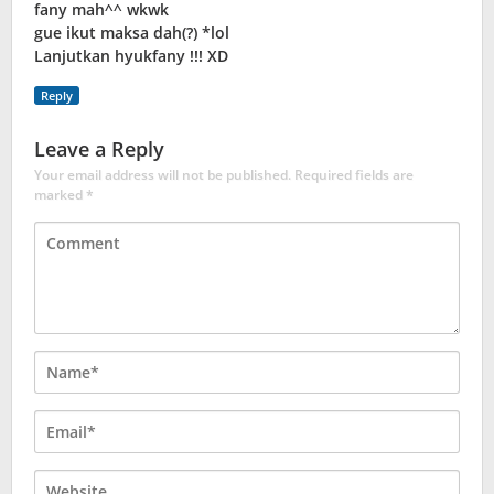
fany mah^^ wkwk
gue ikut maksa dah(?) *lol
Lanjutkan hyukfany !!! XD
Reply
Leave a Reply
Your email address will not be published.
Required fields are
marked
*