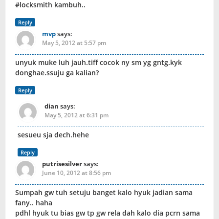
#locksmith kambuh..
Reply
mvp
says:
May 5, 2012 at 5:57 pm
unyuk muke luh jauh.tiff cocok ny sm yg gntg.kyk
donghae.ssuju ga kalian?
Reply
dian
says:
May 5, 2012 at 6:31 pm
sesueu sja dech.hehe
Reply
putrisesilver
says:
June 10, 2012 at 8:56 pm
Sumpah gw tuh setuju banget kalo hyuk jadian sama
fany.. haha
pdhl hyuk tu bias gw tp gw rela dah kalo dia pcrn sama