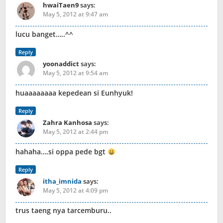
hwaiTaen9
says:
May 5, 2012 at 9:47 am
lucu banget…..^^
Reply
yoonaddict
says:
May 5, 2012 at 9:54 am
huaaaaaaaa kepedean si Eunhyuk!
Reply
Zahra Kanhosa
says:
May 5, 2012 at 2:44 pm
hahaha….si oppa pede bgt
Reply
itha_imnida
says:
May 5, 2012 at 4:09 pm
trus taeng nya tarcemburu..