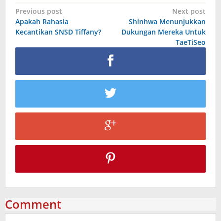
Post
Previous post
Next post
Apakah Rahasia
Shinhwa Menunjukkan
navigation
Kecantikan SNSD Tiffany?
Dukungan Mereka Untuk
TaeTiSeo
Comment