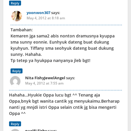
Reply
yoonwon307
says:
May 4, 2012 at 8:18 am
Tambahan:
Kemaren jga sama2 abis nonton dramusnya kyuppa
sma sunny eonnie. Eunhyuk dateng buat dukung
kyuhyun. Tiffany sma seohyuk dateng buat dukung
sunny. Hahaha.
Tp tetep ya hyukppa nanyanya jleb bgt!
Reply
Nita FishyJewelAngel
says:
May 4, 2012 at 7:55 am
Hahaha…Hyukie Oppa lucu bgt ^^ Tenang aja
Oppa,bnyk bgt wanita cantik yg menyukaimu.Berharap
nanti yg mnjdi istri Oppa selain cntik jg bisa mengerti
Oppa ^^
Reply
nuriELFishy
says: