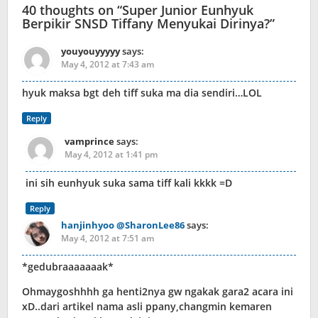
40 thoughts on “
Super Junior Eunhyuk
Berpikir SNSD Tiffany Menyukai Dirinya?
”
youyouyyyyy
says:
May 4, 2012 at 7:43 am
hyuk maksa bgt deh tiff suka ma dia sendiri…LOL
Reply
vamprince
says:
May 4, 2012 at 1:41 pm
ini sih eunhyuk suka sama tiff kali kkkk =D
Reply
hanjinhyoo @SharonLee86
says:
May 4, 2012 at 7:51 am
*gedubraaaaaaak*
Ohmaygoshhhh ga henti2nya gw ngakak gara2 acara ini
xD..dari artikel nama asli ppany,changmin kemaren