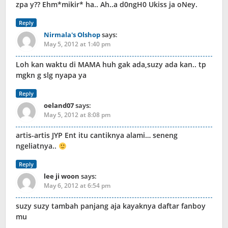
zpa y?? Ehm*mikir* ha.. Ah..a d0ngH0 Ukiss ja oNey.
Reply
Nirmala's Olshop
says:
May 5, 2012 at 1:40 pm
Loh kan waktu di MAMA huh gak ada,suzy ada kan.. tp
mgkn g slg nyapa ya
Reply
oeland07
says:
May 5, 2012 at 8:08 pm
artis-artis JYP Ent itu cantiknya alami… seneng
ngeliatnya..
Reply
lee ji woon
says:
May 6, 2012 at 6:54 pm
suzy suzy tambah panjang aja kayaknya daftar fanboy
mu