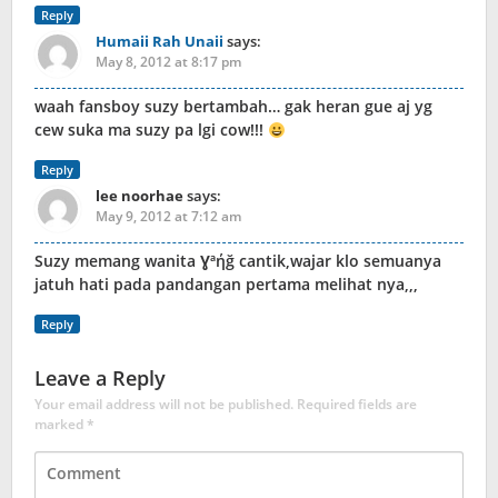
Reply
Humaii Rah Unaii
says:
May 8, 2012 at 8:17 pm
waah fansboy suzy bertambah… gak heran gue aj yg
cew suka ma suzy pa lgi cow!!!
Reply
lee noorhae
says:
May 9, 2012 at 7:12 am
Suzy memang wanita Ɣªήğ cantik,wajar klo semuanya
jatuh hati pada pandangan pertama melihat nya,,,
Reply
Leave a Reply
Your email address will not be published.
Required fields are
marked
*