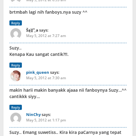
brtmbah lagi nih fanboys.nya suzy ^^
Reply
ŠąƔ"̮ a
says:
May 5, 2012 at 7:27 am
Suzy..
Kenapa Kau sangat cantik?!!.
Reply
pink_queen
says:
May 5, 2012 at 7:30 am
makin harii makin banyakk ajaaa nii fanboynya Suzy…^^
cantikkk siyy…
Reply
NinChy
says:
May 5, 2012 at 1:17 pm
Suzy.. Emang suwetiss.. Kira kira paCarnya yang tepat