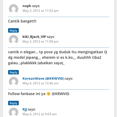
noph
says:
May 3, 2012 at 11:52 pm
Cantik banget!!!
Reply
kiki_BJack_VIP
says:
May 3, 2012 at 11:58 pm
cantik n elegan… tp pose yg duduk itu mengingatkan Q
dg model jepang,,, ehemm si es k.ko,,, duuhhh tiba2
galau…plakkkkk (abaikan saya)_
Reply
KoreanWave (@KRWVID)
says:
May 4, 2012 at 12:46 am
Follow fanbase ini ya
@KRWVID
Reply
RJJ
says:
May 4, 2012 at 9:03 am