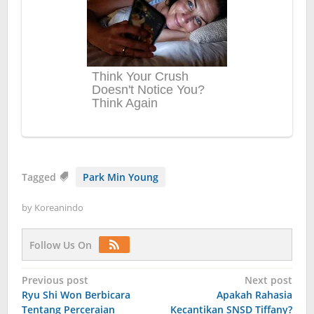
Tagged
Park Min Young
by
Koreanindo
Follow Us On
Post
Previous post
Next post
Ryu Shi Won Berbicara
Apakah Rahasia
navigation
Tentang Perceraian
Kecantikan SNSD Tiffany?