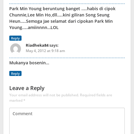
Park Min Young beruntung banget …..habis di cipok
Chunnie,Lee Min Ho,dll…..kini giliran Song Seung
Heun…..Semoga Jae selamat dari cipokan Park Min
Young…..amiinnnn…LOL
Reply
Riadheka84
says:
May 4, 2012 at 9:18 am
Mukanya bosenin…
Reply
Leave a Reply
Your email address will not be published.
Required fields are
marked
*