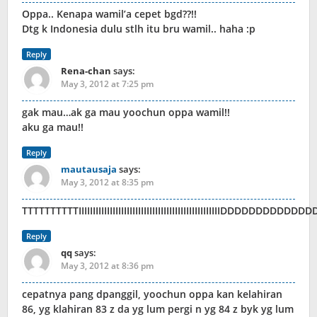
Oppa.. Kenapa wamil’a cepet bgd??!!
Dtg k Indonesia dulu stlh itu bru wamil.. haha :p
Reply
Rena-chan
says:
May 3, 2012 at 7:25 pm
gak mau…ak ga mau yoochun oppa wamil!!
aku ga mau!!
Reply
mautausaja
says:
May 3, 2012 at 8:35 pm
TTTTTTTTTTIIIIIIIIIIIIIIIIIIIIIIIIIIIIIIIIIIIIIIIIIIIIIIIIIIDDD
Reply
qq
says:
May 3, 2012 at 8:36 pm
cepatnya pang dpanggil, yoochun oppa kan kelahiran
86, yg klahiran 83 z da yg lum pergi n yg 84 z byk yg lum