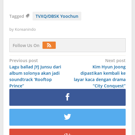
Tagged
TVXQ/DBSK Yoochun
by
Koreanindo
Follow Us On
Post
Previous post
Next post
Lagu ballad JYJ Junsu dari
Kim Hyun Joong
navigation
album solonya akan jadi
dipastikan kembali ke
soundtrack ‘Rooftop
layar kaca dengan drama
Prince”
“City Conquest”