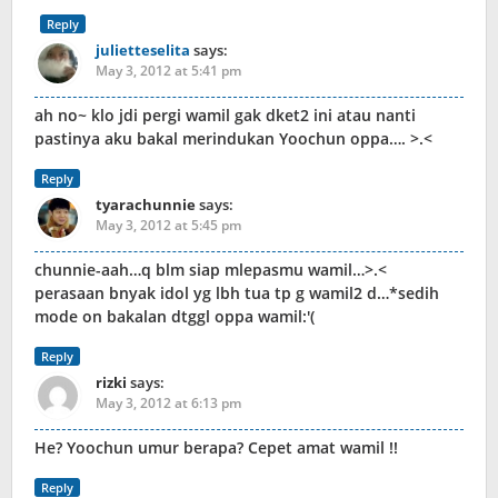
Reply
julietteselita
says:
May 3, 2012 at 5:41 pm
ah no~ klo jdi pergi wamil gak dket2 ini atau nanti
pastinya aku bakal merindukan Yoochun oppa…. >.<
Reply
tyarachunnie
says:
May 3, 2012 at 5:45 pm
chunnie-aah…q blm siap mlepasmu wamil…>.<
perasaan bnyak idol yg lbh tua tp g wamil2 d…*sedih
mode on bakalan dtggl oppa wamil:'(
Reply
rizki
says:
May 3, 2012 at 6:13 pm
He? Yoochun umur berapa? Cepet amat wamil !!
Reply