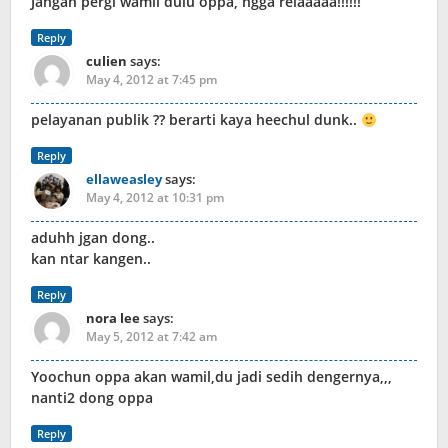
Jangan pergi wamil dulu oppa, ngga relaaaaa!!!!!!
Reply
culien
says:
May 4, 2012 at 7:45 pm
pelayanan publik ?? berarti kaya heechul dunk..
Reply
ellaweasley
says:
May 4, 2012 at 10:31 pm
aduhh jgan dong..
kan ntar kangen..
Reply
nora lee
says:
May 5, 2012 at 7:42 am
Yoochun oppa akan wamil,du jadi sedih dengernya,,,
nanti2 dong oppa
Reply