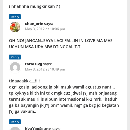
( hhahhha mungkinkah ? )
Reply
chae_orie
says:
May 3, 2012 at 10:06 pm
OH NO! JANGAN..SAYA LAGI FALLIN IN LOVE MA MAS
UCHUN MSA UDA MW DTINGGAL T.T
Reply
taraLuvJJ
says:
May 3, 2012 at 10:49 pm
tidaaaakkk….!!!!
dgr” gosip jaejoong jg bkl msuk wamil agustus nanti..
tp kyknya kl th ini tdk mgk cuz jdwal JYJ msh pnjaaang
termsuk mau rilis album internasional k-2 mrk.. haduh
ga bs bayangin jk JYJ bnr” wamil, mg” ga brg jd kegiatan
JYJ ga vakum..
Reply
KyuYooSeung
says: