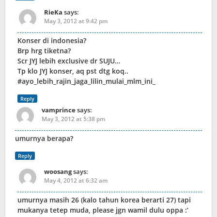
RieKa
says:
May 3, 2012 at 9:42 pm
Konser di indonesia?
Brp hrg tiketna?
Scr JYJ lebih exclusive dr SUJU…
Tp klo JYJ konser, aq pst dtg koq..
#ayo_lebih_rajin_jaga_lilin_mulai_mlm_ini_
Reply
vamprince
says:
May 3, 2012 at 5:38 pm
umurnya berapa?
Reply
woosang
says:
May 4, 2012 at 6:32 am
umurnya masih 26 (kalo tahun korea berarti 27) tapi
mukanya tetep muda, please jgn wamil dulu oppa :’