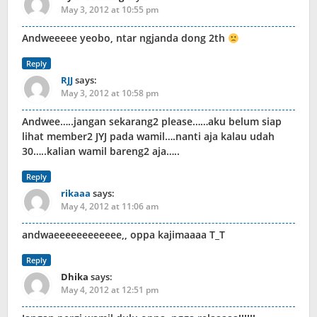
May 3, 2012 at 10:55 pm
Andweeeee yeobo, ntar ngjanda dong 2th
Reply
RJJ
says:
May 3, 2012 at 10:58 pm
Andwee…..jangan sekarang2 please……aku belum siap
lihat member2 JYJ pada wamil….nanti aja kalau udah
30…..kalian wamil bareng2 aja…..
Reply
rikaaa
says:
May 4, 2012 at 11:06 am
andwaeeeeeeeeeeee,, oppa kajimaaaa T_T
Reply
Dhika
says:
May 4, 2012 at 12:51 pm