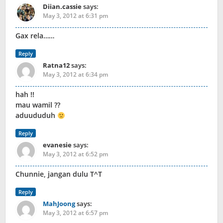
Diian.cassie
says:
May 3, 2012 at 6:31 pm
Gax rela……
Reply
Ratna12
says:
May 3, 2012 at 6:34 pm
hah !!
mau wamil ??
aduududuh
Reply
evanesie
says:
May 3, 2012 at 6:52 pm
Chunnie, jangan dulu T^T
Reply
MahJoong
says:
May 3, 2012 at 6:57 pm