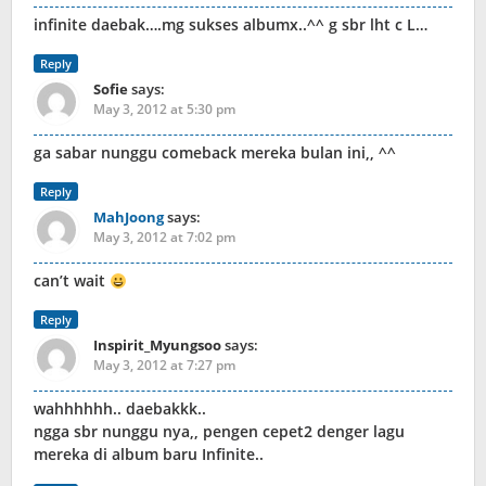
infinite daebak….mg sukses albumx..^^ g sbr lht c L…
Reply
Sofie
says:
May 3, 2012 at 5:30 pm
ga sabar nunggu comeback mereka bulan ini,, ^^
Reply
MahJoong
says:
May 3, 2012 at 7:02 pm
can’t wait
Reply
Inspirit_Myungsoo
says:
May 3, 2012 at 7:27 pm
wahhhhhh.. daebakkk..
ngga sbr nunggu nya,, pengen cepet2 denger lagu
mereka di album baru Infinite..