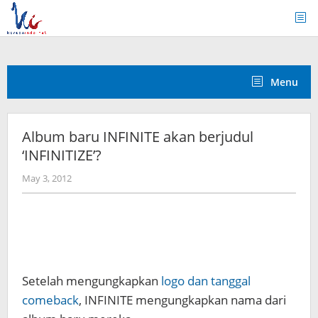
Skip
to
content
Menu
Album baru INFINITE akan berjudul
‘INFINITIZE’?
by
May 3, 2012
Koreanindo
Setelah mengungkapkan
logo dan tanggal
comeback
, INFINITE mengungkapkan nama dari