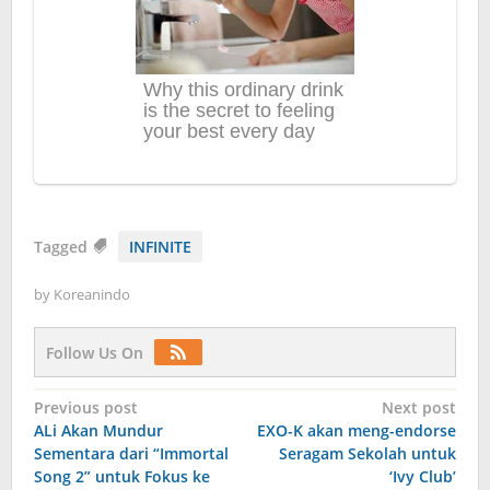
Tagged
INFINITE
by
Koreanindo
Follow Us On
Post
Previous post
Next post
ALi Akan Mundur
EXO-K akan meng-endorse
navigation
Sementara dari “Immortal
Seragam Sekolah untuk
Song 2” untuk Fokus ke
‘Ivy Club’