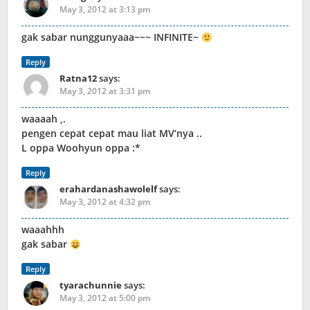
May 3, 2012 at 3:13 pm
gak sabar nunggunyaaa~~~ INFINITE~
Reply
Ratna12
says:
May 3, 2012 at 3:31 pm
waaaah ,.
pengen cepat cepat mau liat MV’nya ..
L oppa Woohyun oppa :*
Reply
erahardanashawolelf
says:
May 3, 2012 at 4:32 pm
waaahhh
gak sabar
Reply
tyarachunnie
says:
May 3, 2012 at 5:00 pm