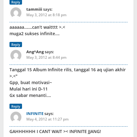
Reply
tammiii
says:
May 3, 2012 at 8:18 pm
aaaaaa…….can’t waitttt >.<
muga2 sukses infinite….
Reply
Ang^Ang
says:
May 3, 2012 at 8:44 pm
Tanggal 15 Album Infinite rilis, tanggal 16 aq ujian akhir
>.<"
Gpp, buat motivasi~
Mulai hari ini D-11
Gx sabar menanti….
Reply
INFINITE
says:
May 4, 2012 at 11:27 pm
GAHHHHHH I CANT WAIT >< INFINITE JJANG!