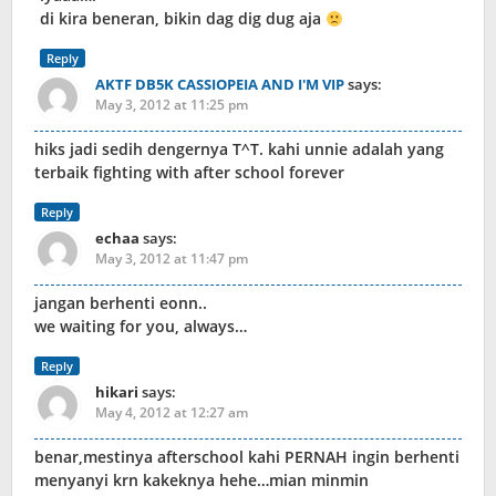
di kira beneran, bikin dag dig dug aja
Reply
AKTF DB5K CASSIOPEIA AND I'M VIP
says:
May 3, 2012 at 11:25 pm
hiks jadi sedih dengernya T^T. kahi unnie adalah yang
terbaik fighting with after school forever
Reply
echaa
says:
May 3, 2012 at 11:47 pm
jangan berhenti eonn..
we waiting for you, always…
Reply
hikari
says:
May 4, 2012 at 12:27 am
benar,mestinya afterschool kahi PERNAH ingin berhenti
menyanyi krn kakeknya hehe…mian minmin