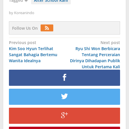
Tagged
After School Kahi
by
Koreanindo
Follow Us On
Post
Previous post
Next post
Kim Soo Hyun Terlihat
Ryu Shi Won Berbicara
navigation
Sangat Bahagia Bertemu
Tentang Perceraian
Wanita Idealnya
Dirinya Dihadapan Publik
Untuk Pertama Kali