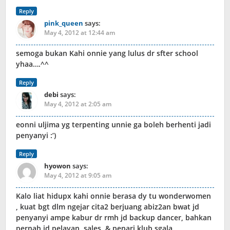
Reply
pink_queen
says:
May 4, 2012 at 12:44 am
semoga bukan Kahi onnie yang lulus dr sfter school
yhaa….^^
Reply
debi
says:
May 4, 2012 at 2:05 am
eonni uljima yg terpenting unnie ga boleh berhenti jadi
penyanyi :’)
Reply
hyowon
says:
May 4, 2012 at 9:05 am
Kalo liat hidupx kahi onnie berasa dy tu wonderwomen
, kuat bgt dlm ngejar cita2 berjuang abiz2an bwat jd
penyanyi ampe kabur dr rmh jd backup dancer, bahkan
pernah jd pelayan, sales, & penari klub sgala