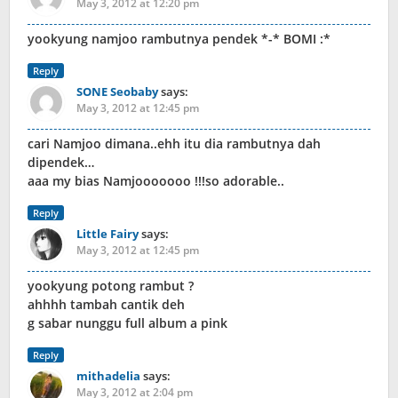
May 3, 2012 at 12:20 pm
yookyung namjoo rambutnya pendek *-* BOMI :*
Reply
SONE Seobaby
says:
May 3, 2012 at 12:45 pm
cari Namjoo dimana..ehh itu dia rambutnya dah
dipendek…
aaa my bias Namjooooooo !!!so adorable..
Reply
Little Fairy
says:
May 3, 2012 at 12:45 pm
yookyung potong rambut ?
ahhhh tambah cantik deh
g sabar nunggu full album a pink
Reply
mithadelia
says:
May 3, 2012 at 2:04 pm