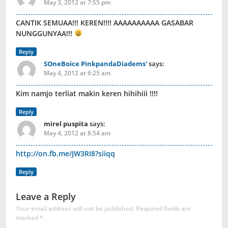
May 3, 2012 at 7:55 pm
CANTIK SEMUAA!!! KEREN!!!! AAAAAAAAAA GASABAR
NUNGGUNYAA!!!
Reply
SOneBoice PinkpandaDiadems'
says:
May 4, 2012 at 6:25 am
Kim namjo terliat makin keren hihihiii !!!!
Reply
mirel puspita
says:
May 4, 2012 at 8:54 am
http://on.fb.me/JW3RI8?siiqq
Reply
Leave a Reply
Your email address will not be published.
Required fields are
marked
*