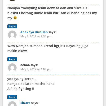
Namjoo Yookyung lebih dewasa dan aku suka >.<
biasku Chorong unnie lebih kurusan di banding pas my
my
Reply
Anaknya HunHan
says:
May 3, 2012 at 2:34 pm
Waw,Namjoo sumpah krend bgt,itu Hayoung juga
makin oke!!!
Reply
echaa
says:
May 3, 2012 at 4:08 pm
yookyung keren…
namjoo keliatan macho haha
A Pink fighting !!
Reply
ElDara
says: