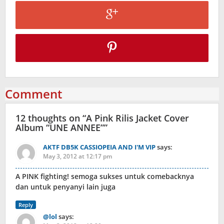
Comment
12 thoughts on “
A Pink Rilis Jacket Cover
Album “UNE ANNEE”
”
AKTF DB5K CASSIOPEIA AND I'M VIP
says:
May 3, 2012 at 12:17 pm
A PINK fighting! semoga sukses untuk comebacknya
dan untuk penyanyi lain juga
Reply
@lol
says: