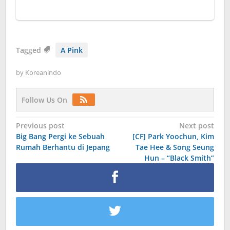
Tagged
A Pink
by
Koreanindo
Follow Us On
Post
Previous post
Next post
Big Bang Pergi ke Sebuah
[CF] Park Yoochun, Kim
navigation
Rumah Berhantu di Jepang
Tae Hee & Song Seung
Hun – “Black Smith”