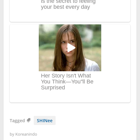
Tagged
SHINee
by
Koreanindo