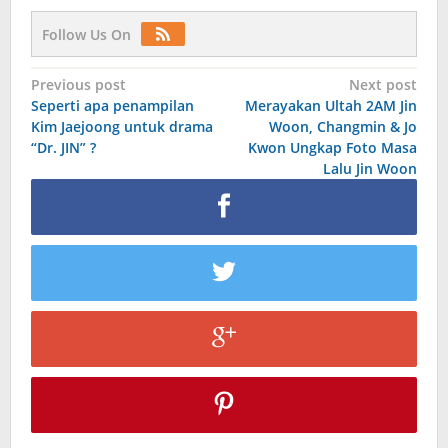
Follow Us On
Post
Previous post
Next post
Seperti apa penampilan
Merayakan Ultah 2AM Jin
navigation
Kim Jaejoong untuk drama
Woon, Changmin & Jo
“Dr. JIN” ?
Kwon Ungkap Foto Masa
Lalu Jin Woon