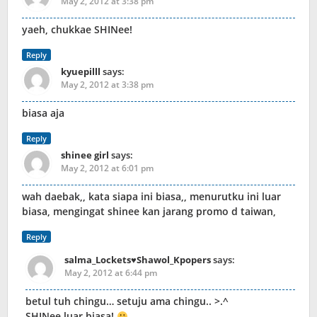
May 2, 2012 at 3:38 pm
yaeh, chukkae SHINee!
Reply
kyuepilll
says:
May 2, 2012 at 3:38 pm
biasa aja
Reply
shinee girl
says:
May 2, 2012 at 6:01 pm
wah daebak,, kata siapa ini biasa,, menurutku ini luar
biasa, mengingat shinee kan jarang promo d taiwan,
Reply
salma_Lockets♥Shawol_Kpopers
says:
May 2, 2012 at 6:44 pm
betul tuh chingu… setuju ama chingu.. >.^
SHINee luar biasa!