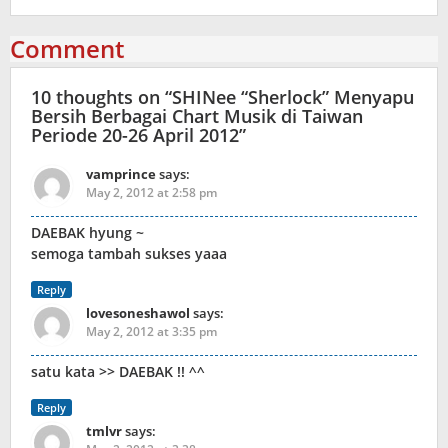
Comment
10 thoughts on “
SHINee “Sherlock” Menyapu
Bersih Berbagai Chart Musik di Taiwan
Periode 20-26 April 2012
”
vamprince
says:
May 2, 2012 at 2:58 pm
DAEBAK hyung ~
semoga tambah sukses yaaa
Reply
lovesoneshawol
says:
May 2, 2012 at 3:35 pm
satu kata >> DAEBAK !! ^^
Reply
tmlvr
says: