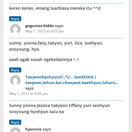
keren keren, emang luarbiasa mereka itu ^^d
Reply
gogumas kiddo
says:
May 1, 2012 at 6:03 pm
sunny, yoona,fany,taeyon, yuri, sica, soehyun,
sooyoung, hyo.
aaah agak susah ngebedainnya >.<
Reply
Taeyeonkyuhyun\(^_*)/... SonEXOtic (
taeyeon,sehun,kai,chanyeol,baekhyun,luhan)...
says:
May 1, 2012 at 6:09 pm
Sunny yoona Jessica taeyeon tiffany yuri seohyun
sooyoung hyohyun lucu ea
Reply
hyunnie
says: