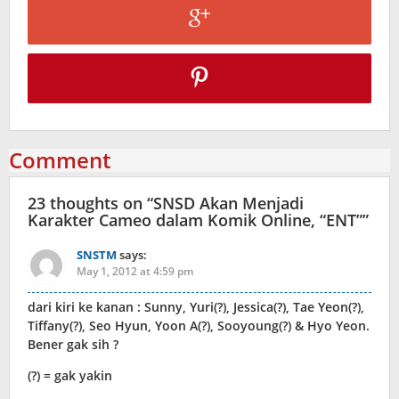
Comment
23 thoughts on “
SNSD Akan Menjadi
Karakter Cameo dalam Komik Online, “ENT”
”
SNSTM
says:
May 1, 2012 at 4:59 pm
dari kiri ke kanan : Sunny, Yuri(?), Jessica(?), Tae Yeon(?),
Tiffany(?), Seo Hyun, Yoon A(?), Sooyoung(?) & Hyo Yeon.
Bener gak sih ?
(?) = gak yakin