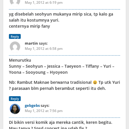
May 1, 2012 at 6:19 pm
yg disebelah seohyun mukanya mirip sica, tp kalo ga
salah itu kostumnya yuri.
centernya mirip fany
Reply
martin
says:
May 1, 2012 at 6:58 pm
Menurutku
Sunny – Seohyun – Jessica – Taeyeon – Tiffany – Yuri –
Yoona – Sooyoung – Hyoyeon
Nb: Rambut Maknae berwarna tradisional
Tp utk Yuri
? parasaan blm pernah berambut seperti itu deh.
Reply
gebgebs
says:
May 1, 2012 at 7:56 pm
Di bikin versi komik aja mereka cantik, keren begitu.
Mau tanya ? Snsd concert ina udah fix ?