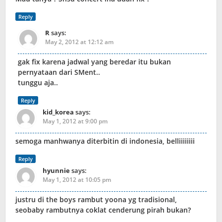
Reply
R
says:
May 2, 2012 at 12:12 am
gak fix karena jadwal yang beredar itu bukan
pernyataan dari SMent..
tunggu aja..
Reply
kid_korea
says:
May 1, 2012 at 9:00 pm
semoga manhwanya diterbitin di indonesia, belliiiiiiii
Reply
hyunnie
says:
May 1, 2012 at 10:05 pm
justru di the boys rambut yoona yg tradisional,
seobaby rambutnya coklat cenderung pirah bukan?