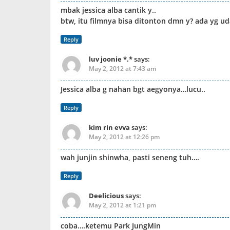
mbak jessica alba cantik y..
btw, itu filmnya bisa ditonton dmn y? ada yg 
Reply
luv joonie *.*
says:
May 2, 2012 at 7:43 am
Jessica alba g nahan bgt aegyonya…lucu..
Reply
kim rin evva
says:
May 2, 2012 at 12:26 pm
wah junjin shinwha, pasti seneng tuh….
Reply
Deelicious
says:
May 2, 2012 at 1:21 pm
coba….ketemu Park JungMin