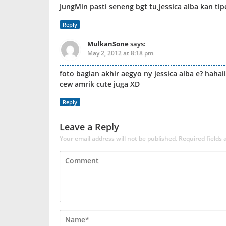
JungMin pasti seneng bgt tu,jessica alba kan ti
Reply
MulkanSone
says:
May 2, 2012 at 8:18 pm
foto bagian akhir aegyo ny jessica alba e? hahai
cew amrik cute juga XD
Reply
Leave a Reply
Your email address will not be published.
Required fields