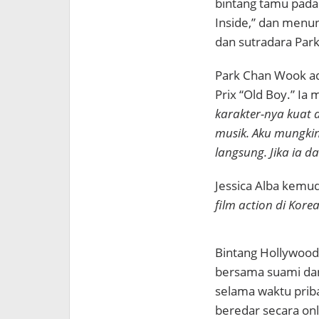
bintang tamu pada 
Inside,” dan menun
dan sutradara Par
Park Chan Wook ad
Prix “Old Boy.” Ia
karakter-nya kuat
musik. Aku mungki
langsung. Jika ia d
Jessica Alba kemu
film action di Korea
Bintang Hollywood
bersama suami dan
selama waktu prib
beredar secara onl