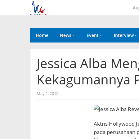
Skip
Au
to
content
Home
News
Event
Interview
Jessica Alba Me
Kekagumannya P
by
May 1, 2012
Koreanindo
Aktris Hollywood
pada perusahaan pe