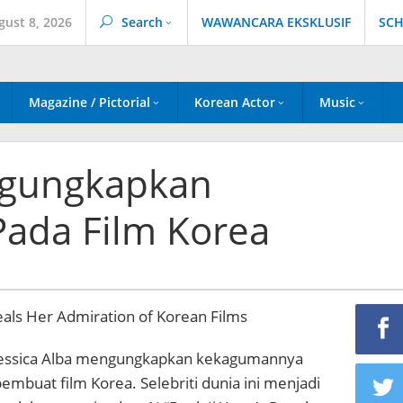
gust 8, 2026
Search
WAWANCARA EKSKLUSIF
SCH
Magazine / Pictorial
Korean Actor
Music
ngungkapkan
ada Film Korea
 Jessica Alba mengungkapkan kekagumannya
mbuat film Korea. Selebriti dunia ini menjadi