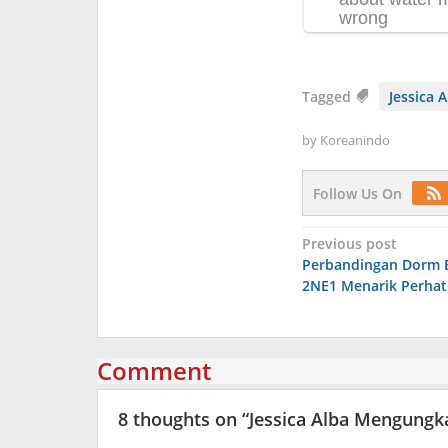
Tagged
Jessica A
by
Koreanindo
Follow Us On
Post
Previous post
Perbandingan Dorm B
navigation
2NE1 Menarik Perhat
Comment
8 thoughts on “
Jessica Alba Mengung