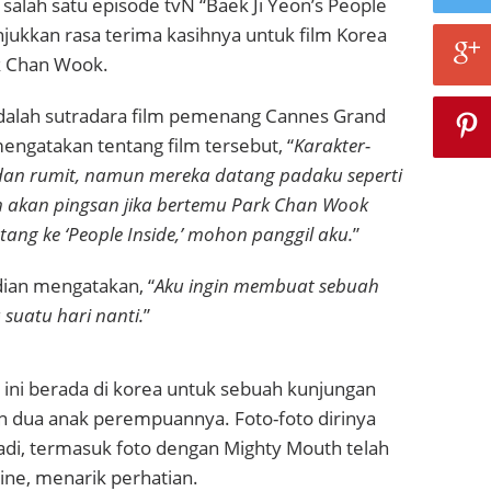
salah satu episode tvN “Baek Ji Yeon’s People
jukkan rasa terima kasihnya untuk film Korea
k Chan Wook.
alah sutradara film pemenang Cannes Grand
 mengatakan tentang film tersebut,
“
Karakter-
 dan rumit, namun mereka datang padaku seperti
n akan pingsan jika bertemu Park Chan Wook
atang ke ‘People Inside,’ mohon panggil aku.
”
dian mengatakan, “
Aku ingin membuat sebuah
 suatu hari nanti.
”
 ini berada di korea untuk sebuah kunjungan
 dua anak perempuannya. Foto-foto dirinya
adi, termasuk foto dengan Mighty Mouth telah
ine, menarik perhatian.