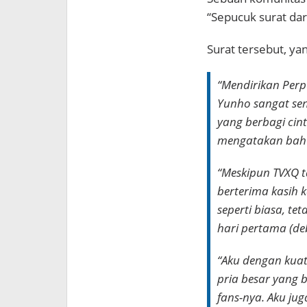
“Sepucuk surat dar
Surat tersebut, ya
“Mendirikan Perp
Yunho sangat sen
yang berbagi cin
mengatakan bahw
“Meskipun TVXQ tak
berterima kasih 
seperti biasa, te
hari pertama (deb
“Aku dengan kua
pria besar yang 
fans-nya. Aku ju