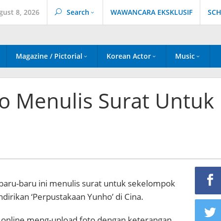
gust 8, 2026
Search
WAWANCARA EKSKLUSIF
SCH
Magazine / Pictorial
Korean Actor
Music
 Menulis Surat Untuk
aru-baru ini menulis surat untuk sekelompok
dirikan ‘Perpustakaan Yunho’ di Cina.
online meng-upload foto dengan keterangan,