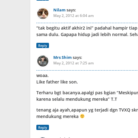
Nilam
says:
May 2, 2012 at 6:04 am
“tak begitu aktif akhir2 ini” padahal hampir tia
sama dulu. Gapapa hidup jadi lebih normal. Se
Reply
Mrs Shim
says:
May 2, 2012 at 7:25 am
woaa.
Like father like son.
Terharu bgt bacanya.apalgi pas bgian “Meskipun 
karena selalu mendukung mereka” T.T
tenang aja ayah,apapun yg terjadi dgn TVXQ sk
mendukung mereka
Reply