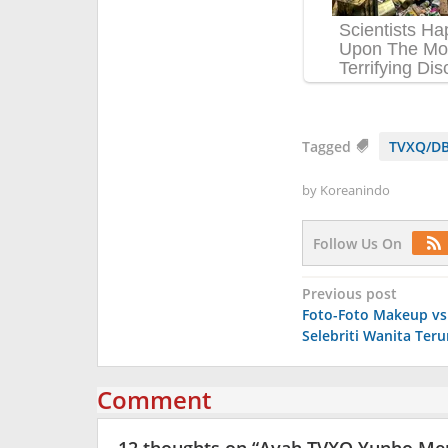
Tagged
TVXQ/DB
by
Koreanindo
Follow Us On
Post
Previous post
Foto-Foto Makeup v
navigation
Selebriti Wanita Ter
Comment