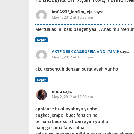
12 thoughts on “
Ayah TVXQ Yunho Menu
imCASSIE_lop@mjjeje
says:
May 1, 2012 at 10:33 pm
Mertua ak ini baik banget yaa .. Anak mu menur
Reply
AKTF DB5K CASSIOPEIA AND I'M VIP
says:
May 1, 2012 at 10:39 pm
aku tersentuh dengan surat ayah yunho
Reply
mis u
says:
May 2, 2012 at 12:00 am
applause buat ayahnya yunho.
angkat jempol buat fans china.
terharu baca surat dari ayah yunho.
bangga sama fans china.
kalo gwe kepengen ndiriin perpustakaan chang