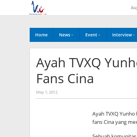
Skip
Au
to
content
Home
News
Event
Interview
Ayah TVXQ Yunho
Fans Cina
by
May 1, 2012
Koreanindo
Ayah TVXQ Yunho b
fans Cina yang men
Sebuah komunitas 