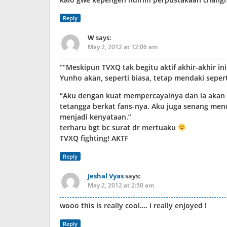
Reply
W
says:
May 2, 2012 at 12:06 am
““Meskipun TVXQ tak begitu aktif akhir-akhir i
Yunho akan, seperti biasa, tetap mendaki sepert
“Aku dengan kuat mempercayainya dan ia akan m
tetangga berkat fans-nya. Aku juga senang men
menjadi kenyataan.”
terharu bgt bc surat dr mertuaku
TVXQ fighting! AKTF
Reply
Jeshal Vyas
says:
May 2, 2012 at 2:50 am
wooo this is really cool…. i really enjoyed !
Reply