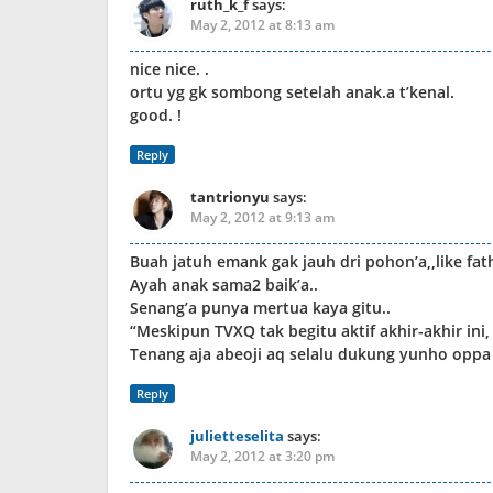
ruth_k_f
says:
May 2, 2012 at 8:13 am
nice nice. .
ortu yg gk sombong setelah anak.a t’kenal.
good. !
Reply
tantrionyu
says:
May 2, 2012 at 9:13 am
Buah jatuh emank gak jauh dri pohon’a,,like fath
Ayah anak sama2 baik’a..
Senang’a punya mertua kaya gitu..
“Meskipun TVXQ tak begitu aktif akhir-akhir in
Tenang aja abeoji aq selalu dukung yunho opp
Reply
julietteselita
says:
May 2, 2012 at 3:20 pm