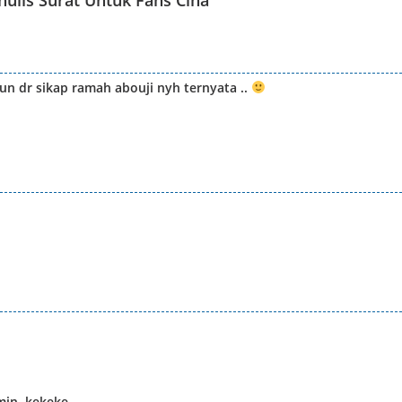
lis Surat Untuk Fans Cina
”
un dr sikap ramah abouji nyh ternyata ..
min. kekeke