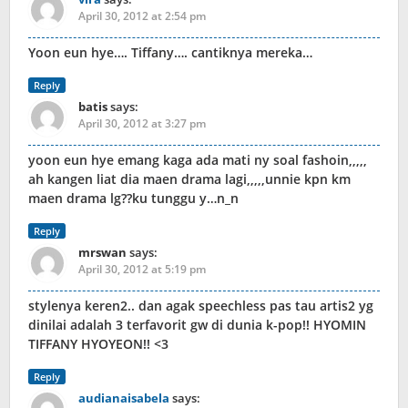
April 30, 2012 at 2:54 pm
Yoon eun hye…. Tiffany…. cantiknya mereka…
Reply
batis
says:
April 30, 2012 at 3:27 pm
yoon eun hye emang kaga ada mati ny soal fashoin,,,,,
ah kangen liat dia maen drama lagi,,,,,unnie kpn km
maen drama lg??ku tunggu y…n_n
Reply
mrswan
says:
April 30, 2012 at 5:19 pm
stylenya keren2.. dan agak speechless pas tau artis2 yg
dinilai adalah 3 terfavorit gw di dunia k-pop!! HYOMIN
TIFFANY HYOYEON!! <3
Reply
audianaisabela
says: