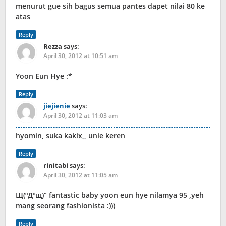
menurut gue sih bagus semua pantes dapet nilai 80 ke
atas
Reply
Rezza
says:
April 30, 2012 at 10:51 am
Yoon Eun Hye :*
Reply
jiejienie
says:
April 30, 2012 at 11:03 am
hyomin, suka kakix,, unie keren
Reply
rinitabi
says:
April 30, 2012 at 11:05 am
Щ(ºДºщ)” fantastic baby yoon eun hye nilamya 95 ,yeh
mang seorang fashionista :)))
Reply