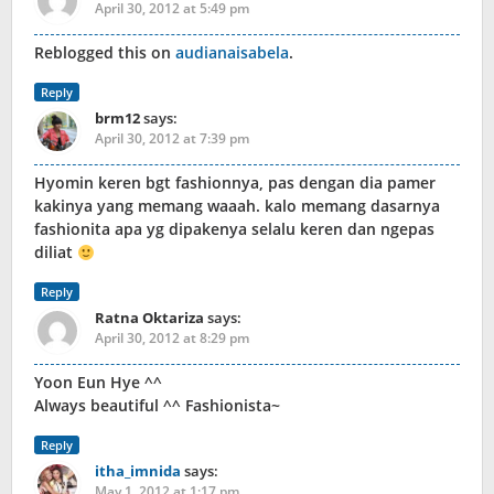
April 30, 2012 at 5:49 pm
Reblogged this on
audianaisabela
.
Reply
brm12
says:
April 30, 2012 at 7:39 pm
Hyomin keren bgt fashionnya, pas dengan dia pamer
kakinya yang memang waaah. kalo memang dasarnya
fashionita apa yg dipakenya selalu keren dan ngepas
diliat
Reply
Ratna Oktariza
says:
April 30, 2012 at 8:29 pm
Yoon Eun Hye ^^
Always beautiful ^^ Fashionista~
Reply
itha_imnida
says:
May 1, 2012 at 1:17 pm