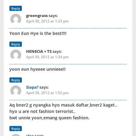
Reply
greengrass
says:
April 30, 2012 at 1:23 pm
Yoon Eun Hye is the best!!!!
Reply
HENECIA + TS
says:
April 30, 2012 at 1:34 pm
yoon eun hyeeee unnieee!!
Reply
Siapa?
says:
April 30, 2012 at 1:52 pm
Aq bner2 g nyangka hyo masuk daftar,bner2 kaget..
hyo u are not fashion terrorist..
bwt unnie yoon,emang queen fashion.
Reply
vira
says: