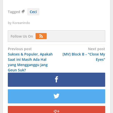
Tagged
Ceci
by
Koreanindo
Follow Us On
Post
Previous post
Next post
Sukses & Populer, Apakah
[MV] Block B – "Close My
navigation
Saat ini Masih Ada Hal
Eyes"
yang Mengganggu Jang
Geun Suk?