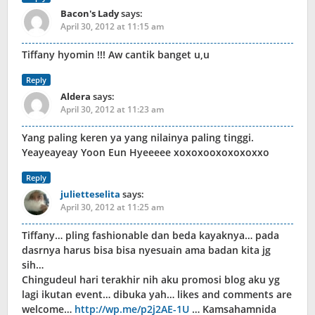
Bacon's Lady
says:
April 30, 2012 at 11:15 am
Tiffany hyomin !!! Aw cantik banget u,u
Reply
Aldera
says:
April 30, 2012 at 11:23 am
Yang paling keren ya yang nilainya paling tinggi.
Yeayeayeay Yoon Eun Hyeeeee xoxoxooxoxoxoxxo
Reply
julietteselita
says:
April 30, 2012 at 11:25 am
Tiffany… pling fashionable dan beda kayaknya… pada
dasrnya harus bisa bisa nyesuain ama badan kita jg
sih…
Chingudeul hari terakhir nih aku promosi blog aku yg
lagi ikutan event… dibuka yah… likes and comments are
welcome…
http://wp.me/p2j2AE-1U
… Kamsahamnida