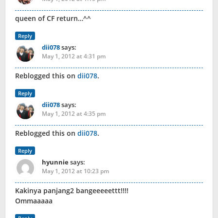
queen of CF return…^^
Reply
dii078
says:
May 1, 2012 at 4:31 pm
Reblogged this on
dii078
.
Reply
dii078
says:
May 1, 2012 at 4:35 pm
Reblogged this on
dii078
.
Reply
hyunnie
says:
May 1, 2012 at 10:23 pm
Kakinya panjang2 bangeeeeettt!!!!
Ommaaaaa