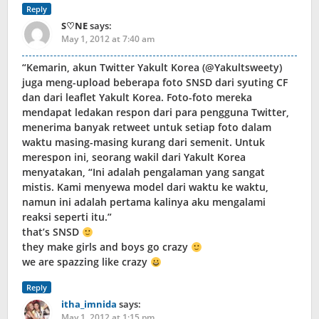
Reply
S♡NE
says:
May 1, 2012 at 7:40 am
“Kemarin, akun Twitter Yakult Korea (@Yakultsweety)
juga meng-upload beberapa foto SNSD dari syuting CF
dan dari leaflet Yakult Korea. Foto-foto mereka
mendapat ledakan respon dari para pengguna Twitter,
menerima banyak retweet untuk setiap foto dalam
waktu masing-masing kurang dari semenit. Untuk
merespon ini, seorang wakil dari Yakult Korea
menyatakan, “Ini adalah pengalaman yang sangat
mistis. Kami menyewa model dari waktu ke waktu,
namun ini adalah pertama kalinya aku mengalami
reaksi seperti itu.”
that’s SNSD
they make girls and boys go crazy
we are spazzing like crazy
Reply
itha_imnida
says:
May 1, 2012 at 1:15 pm