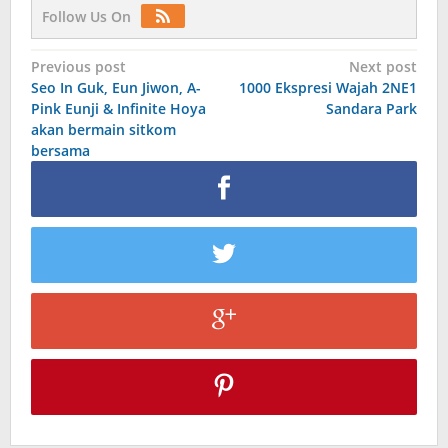
Follow Us On
Post
Previous post
Next post
Seo In Guk, Eun Jiwon, A-
1000 Ekspresi Wajah 2NE1
navigation
Pink Eunji & Infinite Hoya
Sandara Park
akan bermain sitkom
bersama