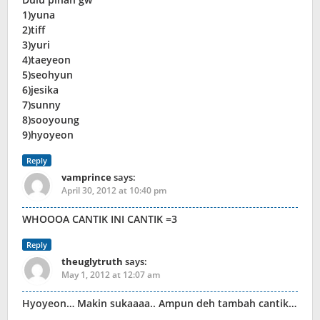
1)yuna
2)tiff
3)yuri
4)taeyeon
5)seohyun
6)jesika
7)sunny
8)sooyoung
9)hyoyeon
Reply
vamprince
says:
April 30, 2012 at 10:40 pm
WHOOOA CANTIK INI CANTIK =3
Reply
theuglytruth
says:
May 1, 2012 at 12:07 am
Hyoyeon… Makin sukaaaa.. Ampun deh tambah cantik…