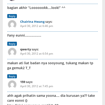
bagian akhir “Looooookk….look!” ^^
Reply
Chairina Hwang
says:
April 30, 2012 at 6:46 pm
Fany eunni……………….
Reply
qwerty
says:
April 30, 2012 at 6:54 pm
makan ati liat badan nya sooyoung, tukang makan tp
ga gemuk2 T_T
Reply
159
says:
April 30, 2012 at 7:45 pm
ahh agak prihatin sama yoona…. dia kurusan ya?? take
care eonni {}