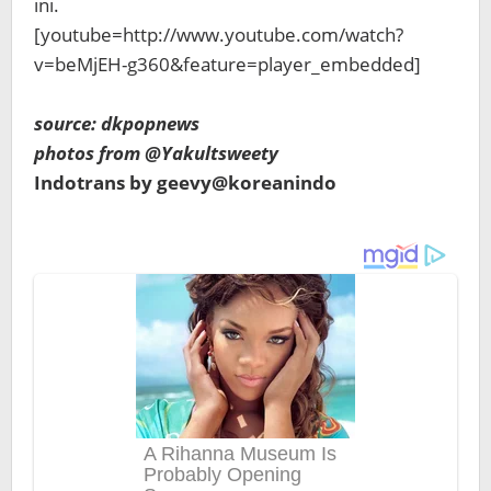
ini.
[youtube=http://www.youtube.com/watch?
v=beMjEH-g360&feature=player_embedded]
source: dkpopnews
photos from @Yakultsweety
Indotrans by geevy@koreanindo