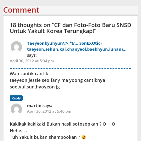
Comment
18 thoughts on “
CF dan Foto-Foto Baru SNSD
Untuk Yakult Korea Terungkap!
”
Taeyeonkyuhyun\(^_*)/... SonEXOtic (
taeyeon,sehun,kai,chanyeol,baekhyun,luhan)...
says:
April 30, 2012 at 5:34 pm
Wah cantik cantik
taeyeon jessie seo fany ma yoong cantiknya
soo,yul,sun,hyoyeon jg
Reply
martin
says:
April 30, 2012 at 5:40 pm
Kakikakikakikaki Bukan hasil sotosopkan ? O___O
Hehe…..
Tuh Yakult bukan shampookan ?