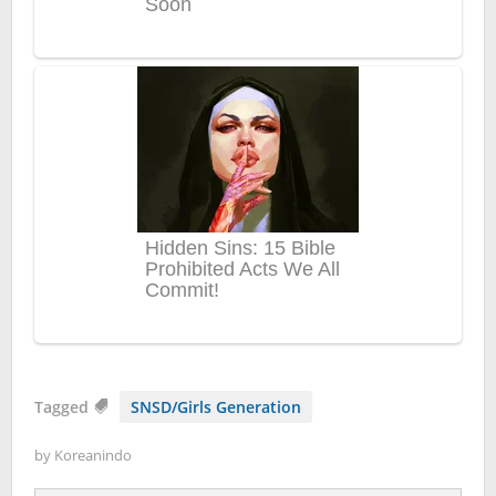
Tagged
SNSD/Girls Generation
by
Koreanindo