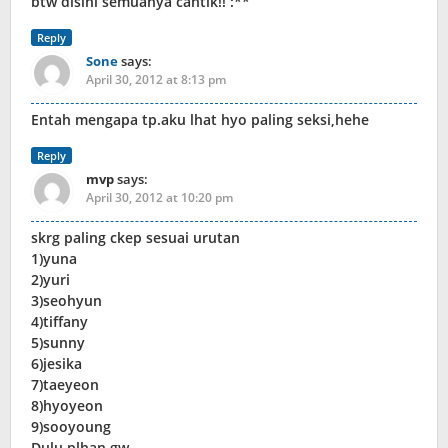
btw disini semuanya cantik!! :**
Reply
Sone
says:
April 30, 2012 at 8:13 pm
Entah mengapa tp.aku lhat hyo paling seksi,hehe
Reply
mvp
says:
April 30, 2012 at 10:20 pm
skrg paling ckep sesuai urutan
1)yuna
2)yuri
3)seohyun
4)tiffany
5)sunny
6)jesika
7)taeyeon
8)hyoyeon
9)sooyoung
Dulu plhan gw