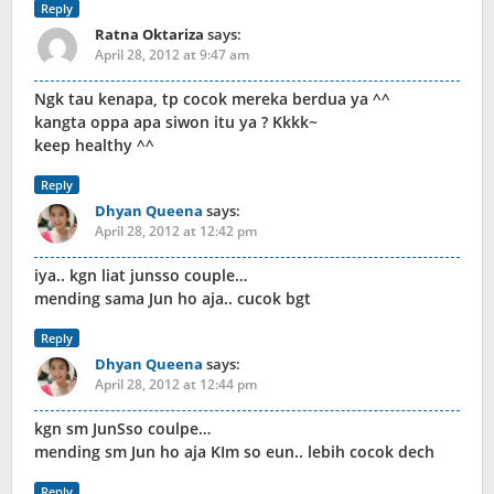
Reply
Ratna Oktariza
says:
April 28, 2012 at 9:47 am
Ngk tau kenapa, tp cocok mereka berdua ya ^^
kangta oppa apa siwon itu ya ? Kkkk~
keep healthy ^^
Reply
Dhyan Queena
says:
April 28, 2012 at 12:42 pm
iya.. kgn liat junsso couple…
mending sama Jun ho aja.. cucok bgt
Reply
Dhyan Queena
says:
April 28, 2012 at 12:44 pm
kgn sm JunSso coulpe…
mending sm Jun ho aja KIm so eun.. lebih cocok dech
Reply