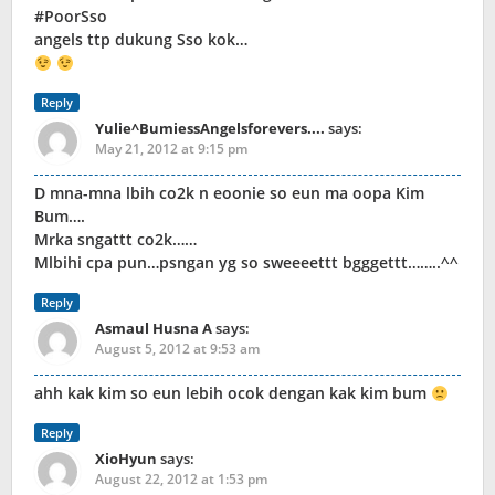
#PoorSso
angels ttp dukung Sso kok…
Reply
Yulie^BumiessAngelsforevers....
says:
May 21, 2012 at 9:15 pm
D mna-mna lbih co2k n eoonie so eun ma oopa Kim
Bum….
Mrka sngattt co2k……
Mlbihi cpa pun…psngan yg so sweeeettt bgggettt……..^^
Reply
Asmaul Husna A
says:
August 5, 2012 at 9:53 am
ahh kak kim so eun lebih ocok dengan kak kim bum
Reply
XioHyun
says:
August 22, 2012 at 1:53 pm