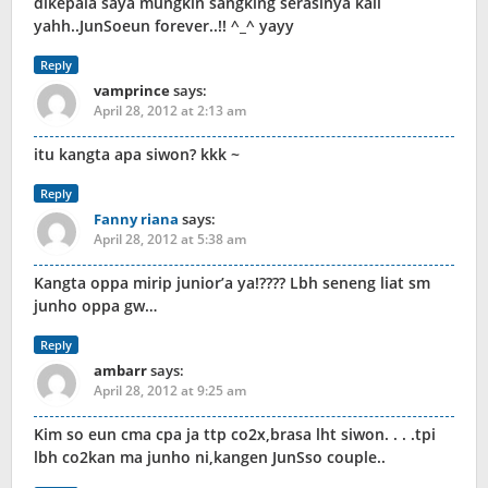
dikepala saya mungkin sangking serasinya kali
yahh..JunSoeun forever..!! ^_^ yayy
Reply
vamprince
says:
April 28, 2012 at 2:13 am
itu kangta apa siwon? kkk ~
Reply
Fanny riana
says:
April 28, 2012 at 5:38 am
Kangta oppa mirip junior’a ya!???? Lbh seneng liat sm
junho oppa gw…
Reply
ambarr
says:
April 28, 2012 at 9:25 am
Kim so eun cma cpa ja ttp co2x,brasa lht siwon. . . .tpi
lbh co2kan ma junho ni,kangen JunSso couple..