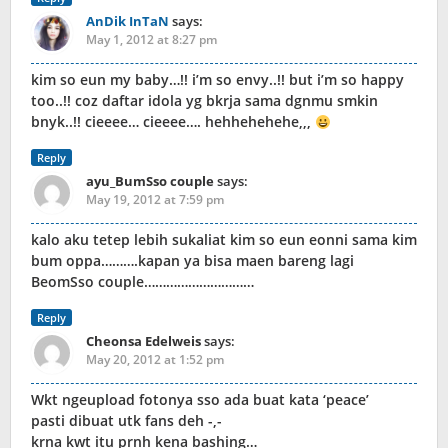
AnDik InTaN
says:
May 1, 2012 at 8:27 pm
kim so eun my baby…!! i’m so envy..!! but i’m so happy
too..!! coz daftar idola yg bkrja sama dgnmu smkin
bnyk..!! cieeee… cieeee…. hehhehehehe,,,
Reply
ayu_BumSso couple
says:
May 19, 2012 at 7:59 pm
kalo aku tetep lebih sukaliat kim so eun eonni sama kim
bum oppa……….kapan ya bisa maen bareng lagi
BeomSso couple…………………………
Reply
Cheonsa Edelweis
says:
May 20, 2012 at 1:52 pm
Wkt ngeupload fotonya sso ada buat kata ‘peace’
pasti dibuat utk fans deh -,-
krna kwt itu prnh kena bashing…