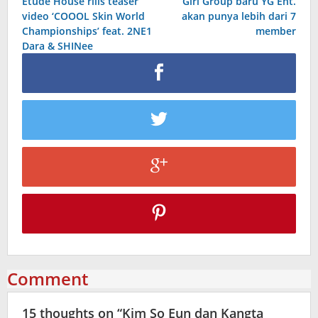
Etude House rilis teaser
Girl Group baru YG Ent.
navigation
video ‘COOOL Skin World
akan punya lebih dari 7
Championships’ feat. 2NE1
member
Dara & SHINee
Comment
15 thoughts on “
Kim So Eun dan Kangta