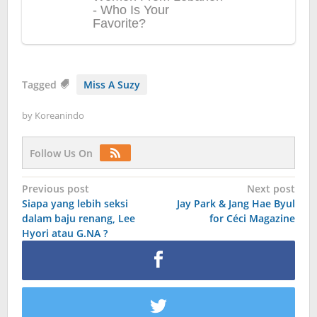
Tagged
Miss A Suzy
by
Koreanindo
Follow Us On
Post
Previous post
Next post
Siapa yang lebih seksi
Jay Park & Jang Hae Byul
navigation
dalam baju renang, Lee
for Céci Magazine
Hyori atau G.NA ?