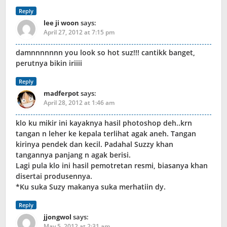
Reply
lee ji woon
says:
April 27, 2012 at 7:15 pm
damnnnnnnn you look so hot suz!!! cantikk banget,
perutnya bikin iriiii
Reply
madferpot
says:
April 28, 2012 at 1:46 am
klo ku mikir ini kayaknya hasil photoshop deh..krn
tangan n leher ke kepala terlihat agak aneh. Tangan
kirinya pendek dan kecil. Padahal Suzzy khan
tangannya panjang n agak berisi.
Lagi pula klo ini hasil pemotretan resmi, biasanya khan
disertai produsennya.
*Ku suka Suzy makanya suka merhatiin dy.
Reply
jjongwol
says:
May 5, 2012 at 2:31 am