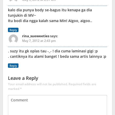
kalo dia punya body se-bagus itu kenapa ga dia
tunjukin di MV~
Itu bodi dia ngga kalah sama Min! Aigoo, aigoo..
Reply
rina_sueweeties
says:
May 7, 2012 at 2:43 pm
. suzy itu gk oplas tau -_- ! dia cuma laminasi gigi :p
. cantiknya itu alami banget ! beda sama artis lainnya :p
Reply
Leave a Reply
Your email address will not be published.
Required fields are
marked
*