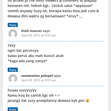
Ini artikel jd the most viewers & comment di allkpop
kemaren nih, heboh bgt.. Ckckck salut *applause*
Ummh anyway Suzy-ah, kenapa kamu bisa jadi cute &
dewasa dlm waktu yg bersamaan? *envy* ._.
Reply
Diah maurer
says:
April 26, 2012 at 9:55 pm
Sexy
ngiri liat perutnya
kalau perut aku mah buncit atuh
*kaga ada yang nanya*
Reply
sueweeties_polepel
says:
April 26, 2012 at 9:55 pm
huaaa suzyyyyyy
Kamu koq bs cantik bgt sih >.<
Jarang2 liat suzy pnmpilanny dewasa kyk gini
Reply