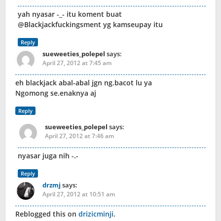
yah nyasar -_- itu koment buat
@Blackjackfuckingsment yg kamseupay itu
Reply
sueweeties_polepel
says:
April 27, 2012 at 7:45 am
eh blackjack abal-abal jgn ng.bacot lu ya
Ngomong se.enaknya aj
Reply
sueweeties_polepel
says:
April 27, 2012 at 7:46 am
nyasar juga nih -.-
Reply
drzmj
says:
April 27, 2012 at 10:51 am
Reblogged this on
drizicminji
.