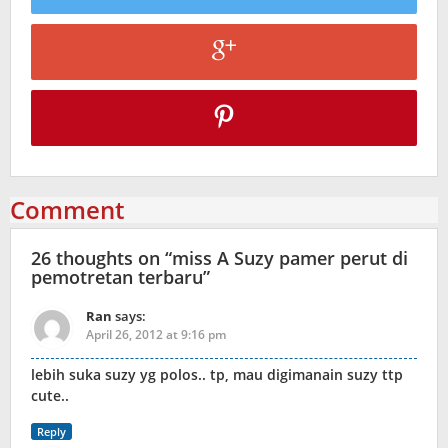
Comment
26 thoughts on “
miss A Suzy pamer perut di
pemotretan terbaru
”
Ran
says:
April 26, 2012 at 9:16 pm
lebih suka suzy yg polos.. tp, mau digimanain suzy ttp
cute..
Reply