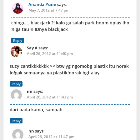
Ananda-Yune
says:
May 7, 2012 at 7:47 pm
chingu .. blackjack ?! kalo ga salah park boom oplas lho
?! ga tau ?! IDnya blackjack
Reply
Say A
says:
April 26, 2012 at 11:40 pm
suzy cantikkkkkkk >< btw yg ngomobg plastik itu norak
lo!gak semuanya ya plastik!norak bgt alay
Reply
nn
says:
April 26, 2012 at 11:43 pm
dari pada kamu, sampah.
Reply
nn
says:
April 26, 2012 at 11:47 pm