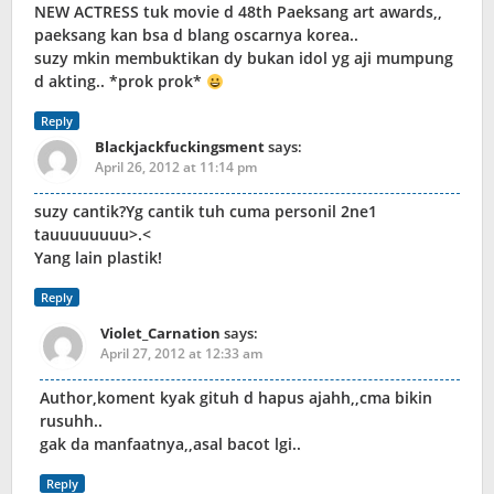
NEW ACTRESS tuk movie d 48th Paeksang art awards,,
paeksang kan bsa d blang oscarnya korea..
suzy mkin membuktikan dy bukan idol yg aji mumpung
d akting.. *prok prok*
Reply
Blackjackfuckingsment
says:
April 26, 2012 at 11:14 pm
suzy cantik?Yg cantik tuh cuma personil 2ne1
tauuuuuuuu>.<
Yang lain plastik!
Reply
Violet_Carnation
says:
April 27, 2012 at 12:33 am
Author,koment kyak gituh d hapus ajahh,,cma bikin
rusuhh..
gak da manfaatnya,,asal bacot lgi..
Reply