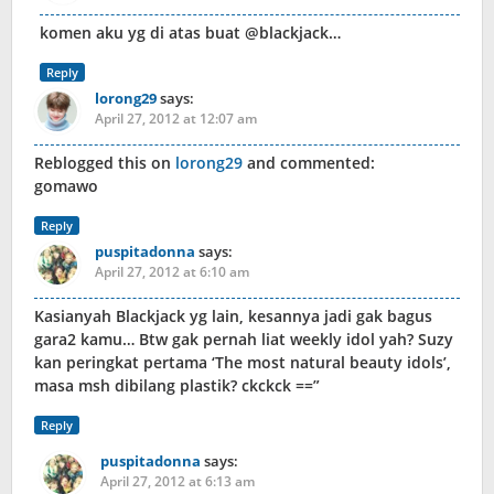
komen aku yg di atas buat @blackjack…
Reply
lorong29
says:
April 27, 2012 at 12:07 am
Reblogged this on
lorong29
and commented:
gomawo
Reply
puspitadonna
says:
April 27, 2012 at 6:10 am
Kasianyah Blackjack yg lain, kesannya jadi gak bagus
gara2 kamu… Btw gak pernah liat weekly idol yah? Suzy
kan peringkat pertama ‘The most natural beauty idols’,
masa msh dibilang plastik? ckckck ==”
Reply
puspitadonna
says:
April 27, 2012 at 6:13 am