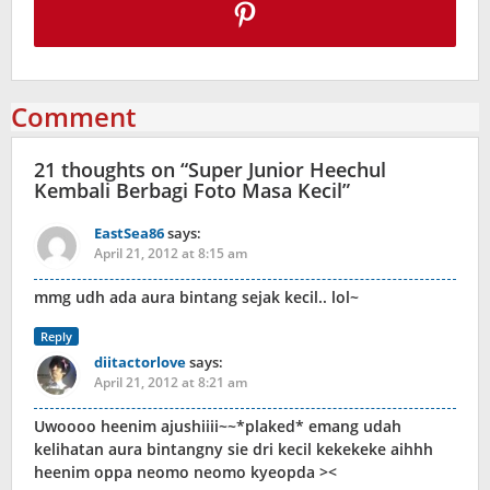
Comment
21 thoughts on “
Super Junior Heechul
Kembali Berbagi Foto Masa Kecil
”
EastSea86
says:
April 21, 2012 at 8:15 am
mmg udh ada aura bintang sejak kecil.. lol~
Reply
diitactorlove
says:
April 21, 2012 at 8:21 am
Uwoooo heenim ajushiiii~~*plaked* emang udah
kelihatan aura bintangny sie dri kecil kekekeke aihhh
heenim oppa neomo neomo kyeopda ><