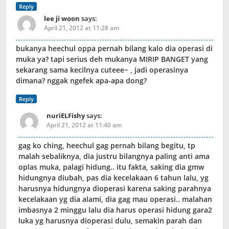
Reply
lee ji woon
says:
April 21, 2012 at 11:28 am
bukanya heechul oppa pernah bilang kalo dia operasi di
muka ya? tapi serius deh mukanya MIRIP BANGET yang
sekarang sama kecilnya cuteee~ , jadi operasinya
dimana? nggak ngefek apa-apa dong?
Reply
nuriELFishy
says:
April 21, 2012 at 11:40 am
gag ko ching, heechul gag pernah bilang begitu, tp
malah sebaliknya, dia justru bilangnya paling anti ama
oplas muka, palagi hidung.. itu fakta, saking dia gmw
hidungnya diubah, pas dia kecelakaan 6 tahun lalu, yg
harusnya hidungnya dioperasi karena saking parahnya
kecelakaan yg dia alami, dia gag mau operasi.. malahan
imbasnya 2 minggu lalu dia harus operasi hidung gara2
luka yg harusnya dioperasi dulu, semakin parah dan