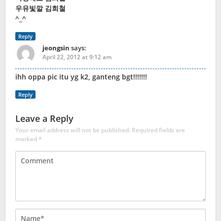
우유빛깔 김희철
^_^
Reply
jeongsin
says:
April 22, 2012 at 9:12 am
ihh oppa pic itu yg k2, ganteng bgt!!!!!!!
Reply
Leave a Reply
Your email address will not be published.
Required fields are
marked
*