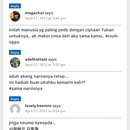
Reply
megachul
says:
April 21, 2012 at 3:44 pm
inilah manusia yg paling pede dengan ciptaan Tuhan
untuknya.. ah makin cinta deh aku sama kamu.. #cium
oppa
Reply
adelhottest
says:
April 21, 2012 at 5:50 pm
aduh abang narsisnya tetep….
ini hadiah buat ultahku kemarin kah??
#sama narsisnya
Reply
lovely heemin
says:
April 21, 2012 at 8:54 pm
Jinjja noumo kyeopda…
사랑해요 김희철