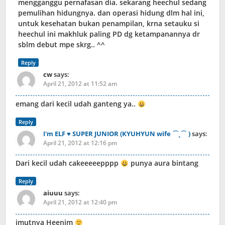
mengganggu pernafasan dia. sekarang heechul sedang
pemulihan hidungnya. dan operasi hidung dlm hal ini,
untuk kesehatan bukan penampilan, krna setauku si
heechul ini makhluk paling PD dg ketampanannya dr
sblm debut mpe skrg.. ^^
Reply
cw
says:
April 21, 2012 at 11:52 am
emang dari kecil udah ganteng ya..
Reply
I'm ELF ♥ SUPER JUNIOR (KYUHYUN wife ⌒˛⌒ )
says:
April 21, 2012 at 12:16 pm
Dari kecil udah cakeeeeepppp
punya aura bintang
Reply
aiuuu
says:
April 21, 2012 at 12:40 pm
imutnya Heenim