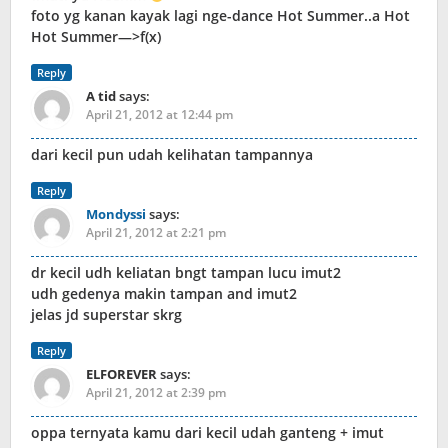
foto yg kanan kayak lagi nge-dance Hot Summer..a Hot
Hot Summer—>f(x)
Reply
A tid
says:
April 21, 2012 at 12:44 pm
dari kecil pun udah kelihatan tampannya
Reply
Mondyssi
says:
April 21, 2012 at 2:21 pm
dr kecil udh keliatan bngt tampan lucu imut2
udh gedenya makin tampan and imut2
jelas jd superstar skrg
Reply
ELFOREVER
says:
April 21, 2012 at 2:39 pm
oppa ternyata kamu dari kecil udah ganteng + imut