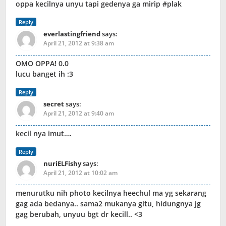
oppa kecilnya unyu tapi gedenya ga mirip #plak
Reply
everlastingfriend
says:
April 21, 2012 at 9:38 am
OMO OPPA! 0.0
lucu banget ih :3
Reply
secret
says:
April 21, 2012 at 9:40 am
kecil nya imut….
Reply
nuriELFishy
says:
April 21, 2012 at 10:02 am
menurutku nih photo kecilnya heechul ma yg sekarang
gag ada bedanya.. sama2 mukanya gitu, hidungnya jg
gag berubah, unyuu bgt dr kecill.. <3