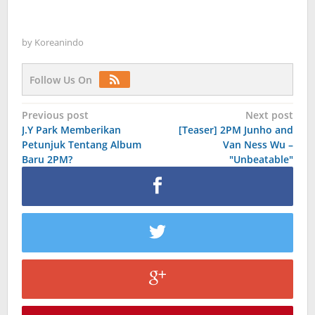
by
Koreanindo
Follow Us On
Post
Previous post
Next post
J.Y Park Memberikan
[Teaser] 2PM Junho and
navigation
Petunjuk Tentang Album
Van Ness Wu –
Baru 2PM?
"Unbeatable"