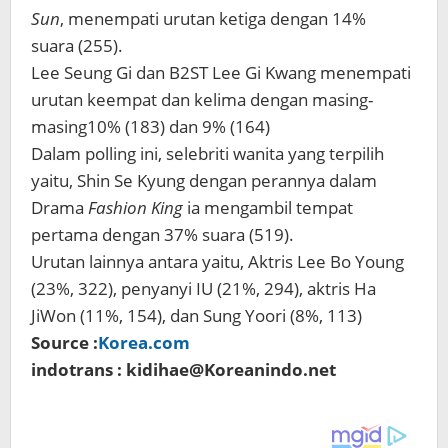
Sun
, menempati urutan ketiga dengan 14%
suara (255).
Lee Seung Gi dan B2ST Lee Gi Kwang menempati
urutan keempat dan kelima dengan masing-
masing10% (183) dan 9% (164)
Dalam polling ini, selebriti wanita yang terpilih
yaitu, Shin Se Kyung dengan perannya dalam
Drama
Fashion King
ia mengambil tempat
pertama dengan 37% suara (519).
Urutan lainnya antara yaitu, Aktris Lee Bo Young
(23%, 322), penyanyi IU (21%, 294), aktris Ha
JiWon (11%, 154), dan Sung Yoori (8%, 113)
Source :
Korea.com
indotrans : kidihae@Koreanindo.net