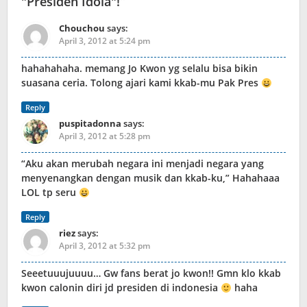
"Presiden Idola"!
”
Chouchou
says:
April 3, 2012 at 5:24 pm
hahahahaha. memang Jo Kwon yg selalu bisa bikin
suasana ceria. Tolong ajari kami kkab-mu Pak Pres
Reply
puspitadonna
says:
April 3, 2012 at 5:28 pm
“Aku akan merubah negara ini menjadi negara yang
menyenangkan dengan musik dan kkab-ku,” Hahahaaa
LOL tp seru
Reply
riez
says:
April 3, 2012 at 5:32 pm
Seeetuuujuuuu… Gw fans berat jo kwon!! Gmn klo kkab
kwon calonin diri jd presiden di indonesia
haha