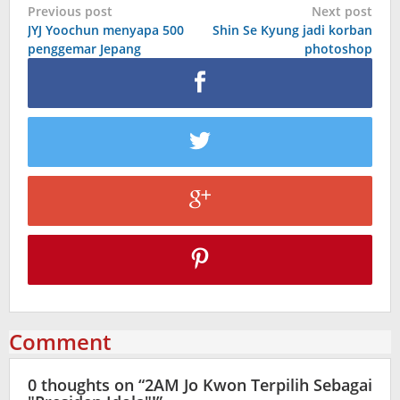
Post
Previous post
Next post
JYJ Yoochun menyapa 500
Shin Se Kyung jadi korban
navigation
penggemar Jepang
photoshop
Comment
0 thoughts on “
2AM Jo Kwon Terpilih Sebagai