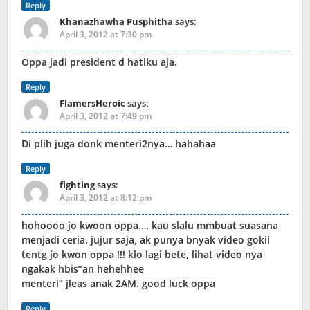
Reply
Khanazhawha Pusphitha
says:
April 3, 2012 at 7:30 pm
Oppa jadi president d hatiku aja.
Reply
FlamersHeroic
says:
April 3, 2012 at 7:49 pm
Di plih juga donk menteri2nya… hahahaa
Reply
fighting
says:
April 3, 2012 at 8:12 pm
hohoooo jo kwoon oppa…. kau slalu mmbuat suasana
menjadi ceria. jujur saja, ak punya bnyak video gokil
tentg jo kwon oppa !!! klo lagi bete, lihat video nya
ngakak hbis”an hehehhee
menteri” jleas anak 2AM. good luck oppa
Reply