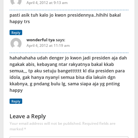
April 4, 2012 at 9:13 am
pasti asik tuh kalo jo kwon presidennya..hihihi bakal
happy trs
Reply
wonderful tya
says:
April 4, 2012 at 11:19 am
hahahahaha udah denger jo kwon jadi presiden aja dah
ngakak abis, kebayang ntar rakyatnya bakal kkab
semua,,, tp aku setuju bangetttttt kl dia presiden para
idola, gak hanya nyanyi semua bisa dia lakuin dgn
kkabnya, g pndang bulu lg, sama siapa aja yg pnting
happy
Reply
Leave a Reply
Your email address will not be published.
Required fields are
marked
*