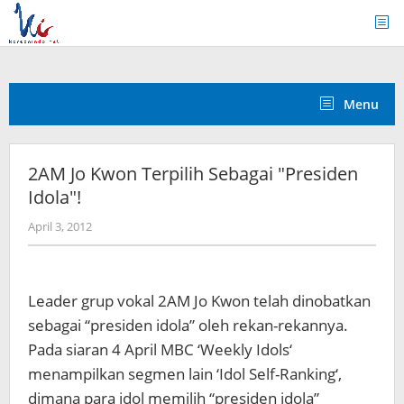
Skip
to
content
Menu
2AM Jo Kwon Terpilih Sebagai "Presiden
Idola"!
by
April 3, 2012
Koreanindo
Leader grup vokal 2AM Jo Kwon telah dinobatkan
sebagai “presiden idola” oleh rekan-rekannya.
Pada siaran 4 April MBC ‘Weekly Idols‘
menampilkan segmen lain ‘Idol Self-Ranking‘,
dimana para idol memilih “presiden idola”