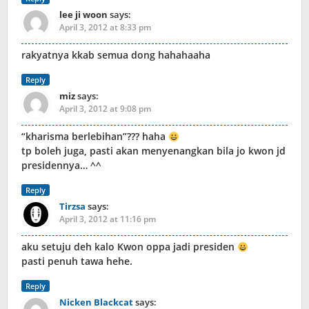
lee ji woon
says:
April 3, 2012 at 8:33 pm
rakyatnya kkab semua dong hahahaaha
Reply
miz
says:
April 3, 2012 at 9:08 pm
“kharisma berlebihan”??? haha
tp boleh juga, pasti akan menyenangkan bila jo kwon jd
presidennya… ^^
Reply
Tirzsa
says:
April 3, 2012 at 11:16 pm
aku setuju deh kalo Kwon oppa jadi presiden
pasti penuh tawa hehe.
Reply
Nicken Blackcat
says: