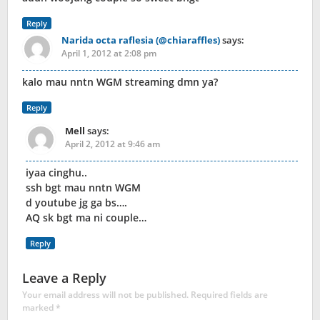
Reply
Narida octa raflesia (@chiaraffles)
says:
April 1, 2012 at 2:08 pm
kalo mau nntn WGM streaming dmn ya?
Reply
Mell
says:
April 2, 2012 at 9:46 am
iyaa cinghu..
ssh bgt mau nntn WGM
d youtube jg ga bs….
AQ sk bgt ma ni couple…
Reply
Leave a Reply
Your email address will not be published.
Required fields are
marked
*