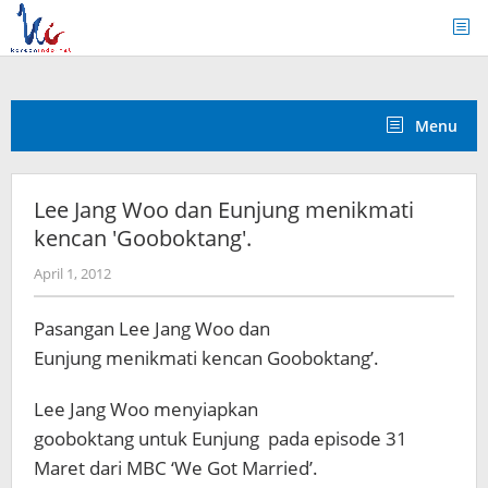
Skip
to
content
Menu
Lee Jang Woo dan Eunjung menikmati
kencan 'Gooboktang'.
by
April 1, 2012
Koreanindo
Pasangan Lee Jang Woo dan
Eunjung menikmati kencan Gooboktang’.
Lee Jang Woo menyiapkan
gooboktang untuk Eunjung pada episode 31
Maret dari MBC ‘We Got Married’.