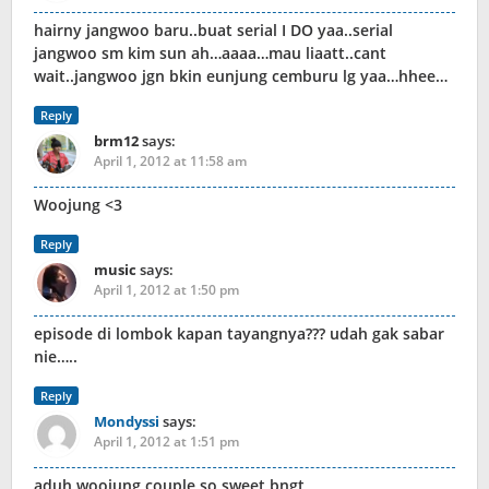
hairny jangwoo baru..buat serial I DO yaa..serial
jangwoo sm kim sun ah…aaaa…mau liaatt..cant
wait..jangwoo jgn bkin eunjung cemburu lg yaa…hhee…
Reply
brm12
says:
April 1, 2012 at 11:58 am
Woojung <3
Reply
music
says:
April 1, 2012 at 1:50 pm
episode di lombok kapan tayangnya??? udah gak sabar
nie…..
Reply
Mondyssi
says:
April 1, 2012 at 1:51 pm
aduh woojung couple so sweet bngt