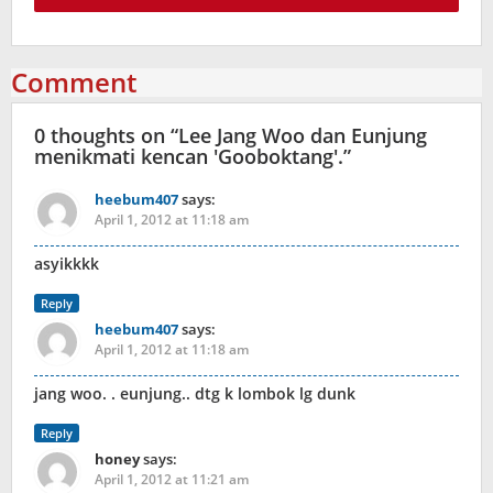
Comment
0 thoughts on “
Lee Jang Woo dan Eunjung
menikmati kencan 'Gooboktang'.
”
heebum407
says:
April 1, 2012 at 11:18 am
asyikkkk
Reply
heebum407
says:
April 1, 2012 at 11:18 am
jang woo. . eunjung.. dtg k lombok lg dunk
Reply
honey
says:
April 1, 2012 at 11:21 am