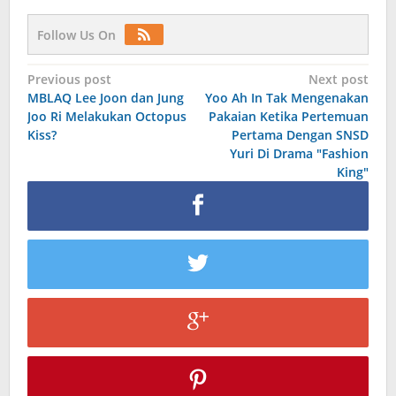
Follow Us On
Post
Previous post
Next post
MBLAQ Lee Joon dan Jung
Yoo Ah In Tak Mengenakan
navigation
Joo Ri Melakukan Octopus
Pakaian Ketika Pertemuan
Kiss?
Pertama Dengan SNSD
Yuri Di Drama "Fashion
King"