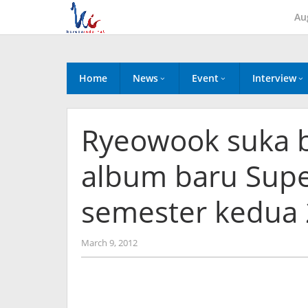
Skip
Au
to
content
Home
News
Event
Interview
Ryeowook suka b
album baru Super
semester kedua
by
March 9, 2012
Koreanindo