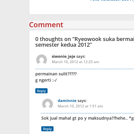
navigation
Comment
0 thoughts on “
Ryeowook suka bermain 
semester kedua 2012
”
siwonie_jeje
says:
March 10, 2012 at 12:25 am
permainan sulit?????
g ngerti :-/
Reply
daminnie
says:
March 10, 2012 at 1:51 am
Sok jual mahal gt po y maksudnya??hehe.. *
Reply