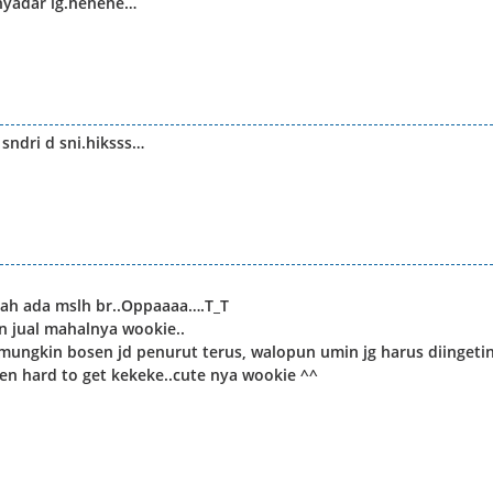
nyadar lg.hehehe…
sndri d sni.hiksss…
malah ada mslh br..Oppaaaa….T_T
n jual mahalnya wookie..
mungkin bosen jd penurut terus, walopun umin jg harus diingeti
n hard to get kekeke..cute nya wookie ^^