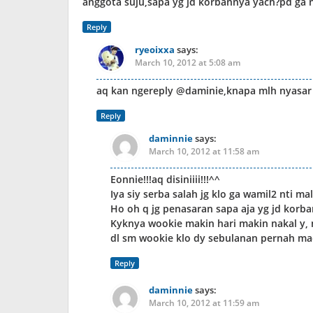
anggota suju,sapa yg jd korbannya yach?pd ga 
Reply
ryeoixxa
says:
March 10, 2012 at 5:08 am
aq kan ngereply @daminie,knapa mlh nyasar 
Reply
daminnie
says:
March 10, 2012 at 11:58 am
Eonnie!!!aq disiniiii!!!^^
Iya siy serba salah jg klo ga wamil2 nti 
Ho oh q jg penasaran sapa aja yg jd korba
Kyknya wookie makin hari makin nakal y, 
dl sm wookie klo dy sebulanan pernah mae
Reply
daminnie
says:
March 10, 2012 at 11:59 am