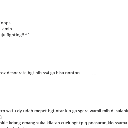
*oops
…amin..
u fighting!! ^^
,coz desoerate bgt nih ss4 ga bisa nonton……………
rn wktu dy udah mepet bgt.ntar klo ga sgera wamil mlh di salahi
),
wookie kdang emang suka kliatan cuek bgt.tp q pnasaran,klo ssama