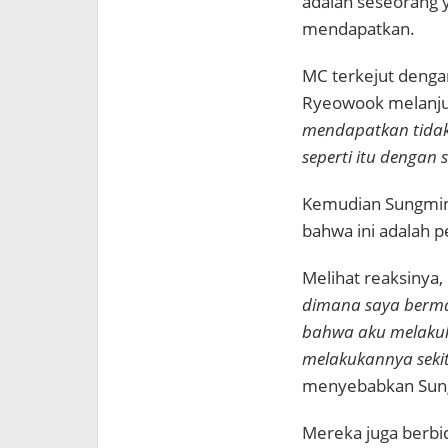
adalah seseorang y
mendapatkan.
MC terkejut denga
Ryeowook melanju
mendapatkan tidak 
seperti itu dengan 
Kemudian Sungmin
bahwa ini adalah p
Melihat reaksinya
dimana saya berma
bahwa aku melakuka
melakukannya sekita
menyebabkan Sun
Mereka juga berbic