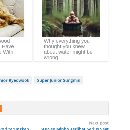
unior Ryeowook
Super Junior Sungmin
Next post
yori terungkap
SHINee Minho Terlihat Serius Saat