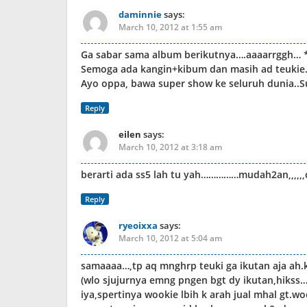
daminnie
says:
March 10, 2012 at 1:55 am
Ga sabar sama album berikutnya….aaaarrggh… 
Semoga ada kangin+kibum dan masih ad teukie
Ayo oppa, bawa super show ke seluruh dunia..Suj
Reply
eilen
says:
March 10, 2012 at 3:18 am
berarti ada ss5 lah tu yah……………mudah2an,,,,,
Reply
ryeoixxa
says:
March 10, 2012 at 5:04 am
samaaaa…,tp aq mnghrp teuki ga ikutan aja ah.k
(wlo sjujurnya emng pngen bgt dy ikutan,hikss…
iya,spertinya wookie lbih k arah jual mhal gt.