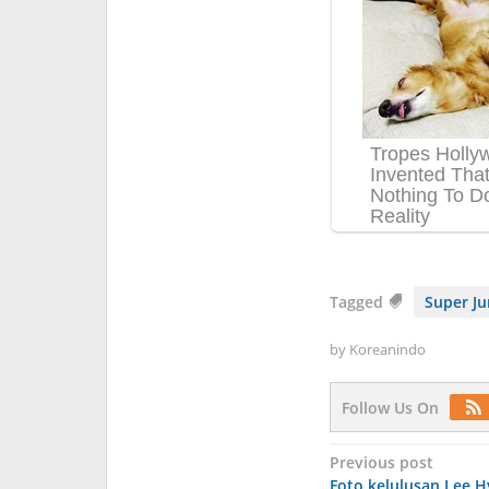
Tagged
Super J
by
Koreanindo
Follow Us On
Post
Previous post
Foto kelulusan Lee H