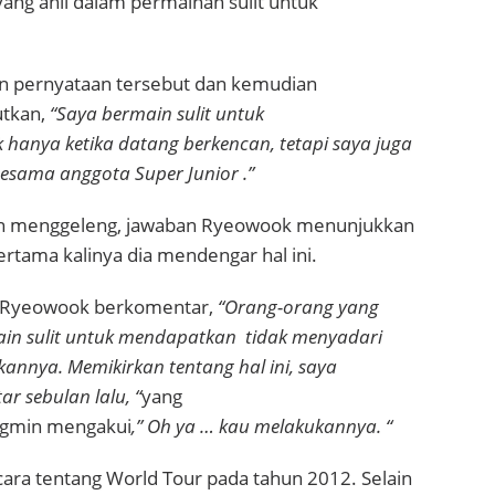
ang ahli dalam permainan sulit untuk
n pernyataan tersebut dan kemudian
tkan,
“Saya bermain sulit untuk
hanya ketika datang berkencan, tetapi saya juga
sesama anggota Super Junior .”
 menggeleng, jawaban Ryeowook menunjukkan
ertama kalinya dia mendengar hal ini.
, Ryeowook berkomentar,
“Orang-orang yang
in sulit untuk mendapatkan tidak menyadari
nnya. Memikirkan tentang hal ini, saya
r sebulan lalu, “
yang
gmin mengakui
,” Oh ya … kau melakukannya. “
ara tentang World Tour pada tahun 2012. Selain