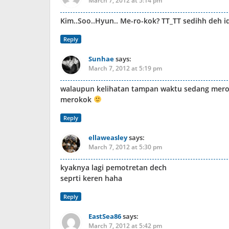
March 7, 2012 at 5:14 pm
Kim..Soo..Hyun.. Me-ro-kok? TT_TT sedihh deh 
Reply
Sunhae
says:
March 7, 2012 at 5:19 pm
walaupun kelihatan tampan waktu sedang mero
merokok
Reply
ellaweasley
says:
March 7, 2012 at 5:30 pm
kyaknya lagi pemotretan dech
seprti keren haha
Reply
EastSea86
says:
March 7, 2012 at 5:42 pm