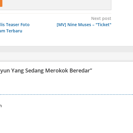
Next post
is Teaser Foto
[MV] Nine Muses – "Ticket"
um Terbaru
yun Yang Sedang Merokok Beredar
”
n