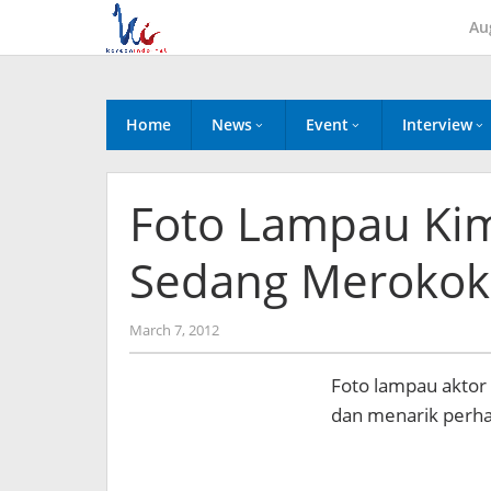
Skip
Au
to
content
Home
News
Event
Interview
Foto Lampau Ki
Sedang Merokok
by
March 7, 2012
Koreanindo
Foto lampau aktor
dan menarik perhat