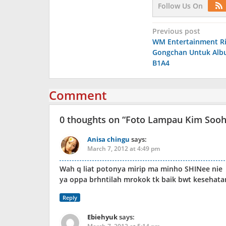
Follow Us On
Post
Previous post
WM Entertainment Ril
navigation
Gongchan Untuk Alb
B1A4
Comment
0 thoughts on “
Foto Lampau Kim Sooh
Anisa chingu
says:
March 7, 2012 at 4:49 pm
Wah q liat potonya mirip ma minho SHINee nie
ya oppa brhntilah mrokok tk baik bwt kesehata
Reply
Ebiehyuk
says: