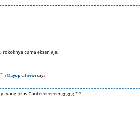
tu rokoknya cuma eksen aja.
˛⌒ ) @ayupratiwwi
says:
pi yang jelas Ganteeeeeeeenggggg *.*