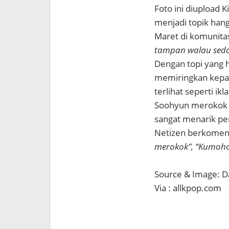
Foto ini diupload 
menjadi topik hang
Maret di komunita
tampan walau seda
Dengan topi yang
memiringkan kepal
terlihat seperti ik
Soohyun merokok le
sangat menarik per
Netizen berkomen
merokok”, “Kumohon
Source & Image: Da
Via : allkpop.com