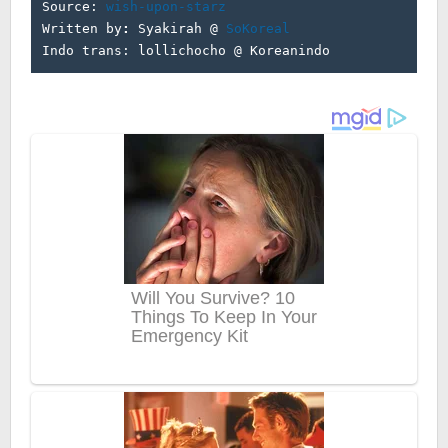
Source: 
wish-upon-starz 
Written by
:
 Syakirah @ 
SoKoreal
Indo trans: lollichocho @ Koreanindo