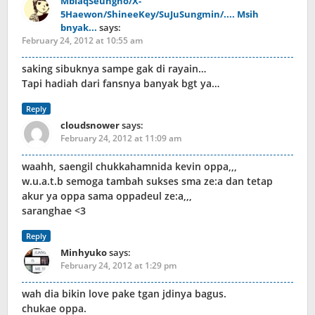
MblaqSeungho/X-
5Haewon/ShineeKey/SuJuSungmin/.... Msih
bnyak...
says:
February 24, 2012 at 10:55 am
saking sibuknya sampe gak di rayain…
Tapi hadiah dari fansnya banyak bgt ya…
Reply
cloudsnower
says:
February 24, 2012 at 11:09 am
waahh, saengil chukkahamnida kevin oppa,,,
w.u.a.t.b semoga tambah sukses sma ze:a dan tetap
akur ya oppa sama oppadeul ze:a,,,
saranghae <3
Reply
Minhyuko
says:
February 24, 2012 at 1:29 pm
wah dia bikin love pake tgan jdinya bagus.
chukae oppa.