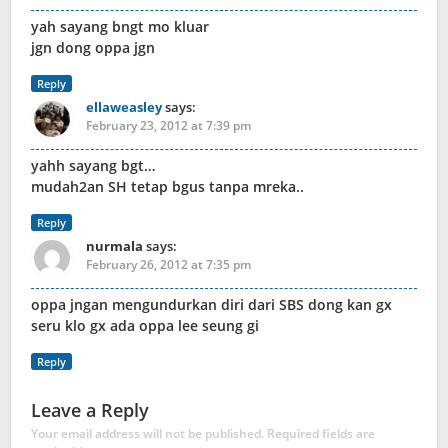
yah sayang bngt mo kluar
jgn dong oppa jgn
Reply
ellaweasley
says:
February 23, 2012 at 7:39 pm
yahh sayang bgt…
mudah2an SH tetap bgus tanpa mreka..
Reply
nurmala
says:
February 26, 2012 at 7:35 pm
oppa jngan mengundurkan diri dari SBS dong kan gx
seru klo gx ada oppa lee seung gi
Reply
Leave a Reply
Your email address will not be published.
Required fields are