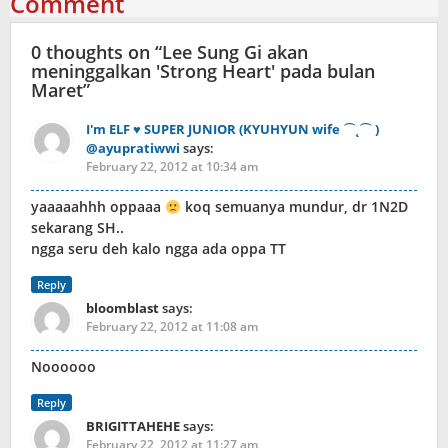
Comment
0 thoughts on “
Lee Sung Gi akan
meninggalkan 'Strong Heart' pada bulan
Maret
”
I'm ELF ♥ SUPER JUNIOR (KYUHYUN wife ⌒˛⌒ )
@ayupratiwwi
says:
February 22, 2012 at 10:34 am
yaaaaahhh oppaaa
koq semuanya mundur, dr 1N2D
sekarang SH..
ngga seru deh kalo ngga ada oppa TT
Reply
bloomblast
says:
February 22, 2012 at 11:08 am
Noooooo
Reply
BRIGITTAHEHE
says:
February 22, 2012 at 11:27 am