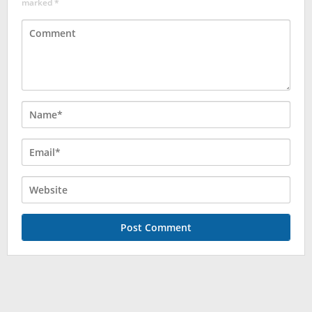
marked
*