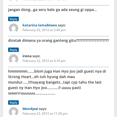
jangan dong…ga seru kalo ga ada seung gi oppa…
Reply
katarina lamablawa
says:
February 22, 2012 at 2:49 pm
dicetak dimana ya orang ganteng gitu?????????????????????
Reply
irena
says:
February 22, 2012 at 4:16 pm
hmmmmm…….blom juga Han Hyo Joo jadi guest nya di
Strong Heart…eh tuh hyung dah mau
mundur……!!!!sayang bangetz…tapi cyp tahu the last
guest ny Han Hyo Joo…………!! uuuu pasti
seeerrruuuuuu…………………
Reply
Mondyssi
says:
February 22, 2012 at 11:20 pm