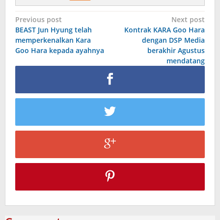
Post
Previous post
Next post
BEAST Jun Hyung telah
Kontrak KARA Goo Hara
navigation
memperkenalkan Kara
dengan DSP Media
Goo Hara kepada ayahnya
berakhir Agustus
mendatang