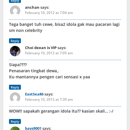
Reply
anchan
says:
February 10, 2012 at 7:04 am
Tega banget tuh cewe, bisa2 idola gak mau pacaran lagi
sm non celebrity
Reply
Choi deean is VIP
says:
February 10, 2012 at 7:05 am
Siapa????
Penasaran tingkat dewa,.
Itu mantannya pengen cari sensasi x yaa
Reply
EastSea86
says:
February 10, 2012 at 7:39 am
WOW!! sapakah gerangan idola itu?? kasian skali… :-/
Reply
bays9001
says: