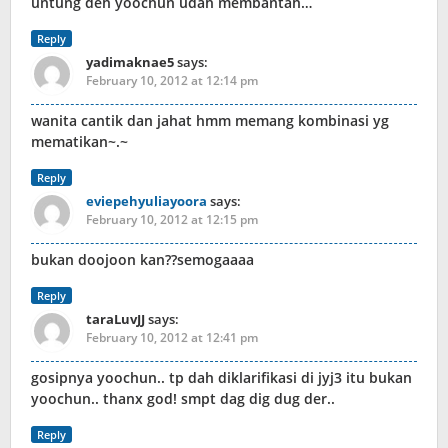
untung deh yoochun udah membantah…
Reply
yadimaknae5
says:
February 10, 2012 at 12:14 pm
wanita cantik dan jahat hmm memang kombinasi yg
mematikan~.~
Reply
eviepehyuliayoora
says:
February 10, 2012 at 12:15 pm
bukan doojoon kan??semogaaaa
Reply
taraLuvJJ
says:
February 10, 2012 at 12:41 pm
gosipnya yoochun.. tp dah diklarifikasi di jyj3 itu bukan
yoochun.. thanx god! smpt dag dig dug der..
Reply