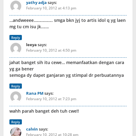
yathy adja
says:
February 10, 2012 at 4:13 pm
…andweeee…………….. smga bkn jyj to artis idol q yg laen
mg tu cm isu jk…….
Reply
leeya
says:
February 10, 2012 at 4:50 pm
jahat banget sih itu cewe… memanfaatkan dengan cara
yg ga bener
semoga dy dapet ganjaran yg stimpal dr perbuatannya
Reply
Rana PM
says:
February 10, 2012 at 7:23 pm
wahh parah banget deh tuh cwe!!
Reply
calvin
says:
February 10, 2012 at 10:28 pm