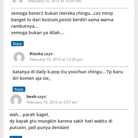
February 10, 2012 at 10:39 am
semoga bener2 bukan mereka chingu…coz mirip
banget lo dari kostum,posisi berdiri sama warna
rambutnya…
semoga bukan ya Allah….
Reply
Rizuka
says:
February 10, 2012 at 12:20 pm
katanya di daily k-pop itu yoochun chingu… Tp baru
dri komen aja sie,,
Reply
beeb
says:
February 10, 2012 at 6:57 am
wah… parah baget,
dy kayak gtu mungkin karena sakit hati waktu di
putusin, jadi punya dendam