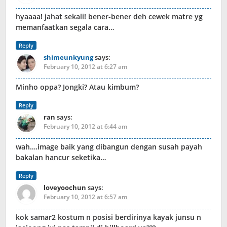
hyaaaa! jahat sekali! bener-bener deh cewek matre yg
memanfaatkan segala cara…
Reply
shimeunkyung
says:
February 10, 2012 at 6:27 am
Minho oppa? Jongki? Atau kimbum?
Reply
ran
says:
February 10, 2012 at 6:44 am
wah….image baik yang dibangun dengan susah payah
bakalan hancur seketika…
Reply
loveyoochun
says:
February 10, 2012 at 6:57 am
kok samar2 kostum n posisi berdirinya kayak junsu n