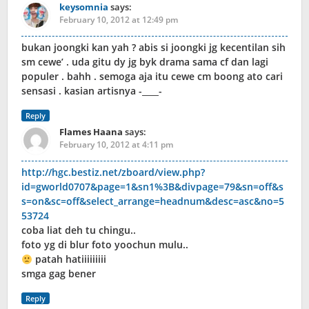
keysomnia
says:
February 10, 2012 at 12:49 pm
bukan joongki kan yah ? abis si joongki jg kecentilan sih
sm cewe’ . uda gitu dy jg byk drama sama cf dan lagi
populer . bahh . semoga aja itu cewe cm boong ato cari
sensasi . kasian artisnya -____-
Reply
Flames Haana
says:
February 10, 2012 at 4:11 pm
http://hgc.bestiz.net/zboard/view.php?
id=gworld0707&page=1&sn1%3B&divpage=79&sn=off&s
s=on&sc=off&select_arrange=headnum&desc=asc&no=5
53724
coba liat deh tu chingu..
foto yg di blur foto yoochun mulu..
patah hatiiiiiiiii
smga gag bener
Reply