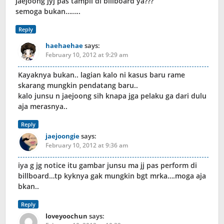
jaejoong jyj pas tampil di billboard ya???
semoga bukan……..
Reply
haehaehae
says:
February 10, 2012 at 9:29 am
Kayaknya bukan.. lagian kalo ni kasus baru rame
skarang mungkin pendatang baru..
kalo junsu n jaejoong sih knapa jga pelaku ga dari dulu
aja merasnya..
Reply
jaejoongie
says:
February 10, 2012 at 9:36 am
iya g jg notice itu gambar junsu ma jj pas perform di
billboard…tp kyknya gak mungkin bgt mrka….moga aja
bkan..
Reply
loveyoochun
says: