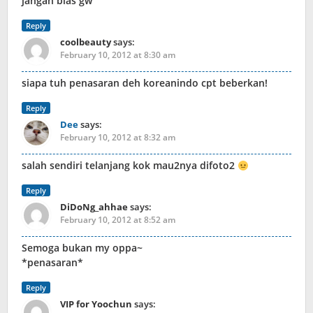
jangan bias gw
Reply
coolbeauty
says:
February 10, 2012 at 8:30 am
siapa tuh penasaran deh koreanindo cpt beberkan!
Reply
Dee
says:
February 10, 2012 at 8:32 am
salah sendiri telanjang kok mau2nya difoto2
Reply
DiDoNg_ahhae
says:
February 10, 2012 at 8:52 am
Semoga bukan my oppa~
*penasaran*
Reply
VIP for Yoochun
says: