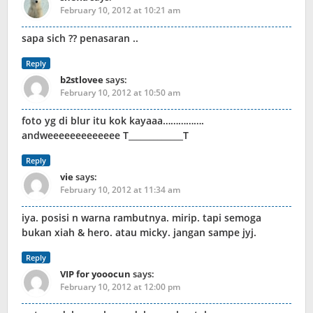
February 10, 2012 at 10:21 am
sapa sich ?? penasaran ..
Reply
b2stlovee
says:
February 10, 2012 at 10:50 am
foto yg di blur itu kok kayaaa…………….
andweeeeeeeeeeeee T_____________T
Reply
vie
says:
February 10, 2012 at 11:34 am
iya. posisi n warna rambutnya. mirip. tapi semoga
bukan xiah & hero. atau micky. jangan sampe jyj.
Reply
VIP for yooocun
says:
February 10, 2012 at 12:00 pm