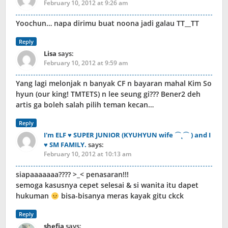
February 10, 2012 at 9:26 am
Yoochun… napa dirimu buat noona jadi galau TT__TT
Reply
Lisa
says:
February 10, 2012 at 9:59 am
Yang lagi melonjak n banyak CF n bayaran mahal Kim So
hyun (our king! TMTETS) n lee seung gi??? Bener2 deh
artis ga boleh salah pilih teman kecan…
Reply
I'm ELF ♥ SUPER JUNIOR (KYUHYUN wife ⌒˛⌒ ) and I
♥ SM FAMILY.
says:
February 10, 2012 at 10:13 am
siapaaaaaaa???? >_< penasaran!!!
semoga kasusnya cepet selesai & si wanita itu dapet
hukuman
bisa-bisanya meras kayak gitu ckck
Reply
shefia
says: