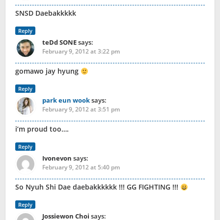
SNSD Daebakkkkk
Reply
teDd SONE
says:
February 9, 2012 at 3:22 pm
gomawo jay hyung
Reply
park eun wook
says:
February 9, 2012 at 3:51 pm
i’m proud too….
Reply
Ivonevon
says:
February 9, 2012 at 5:40 pm
So Nyuh Shi Dae daebakkkkkk !!! GG FIGHTING !!!
Reply
Jossiewon Choi
says: