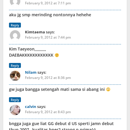
February 9, 2012 at 7:11 pm
aku jg smp merinding nontonnya hehehe
Reply
Kimtaema
says:
February 9, 2012 at 7:44 pm
Kim Taeyeon,,,,,,,,,,
DAEBAKKKKKKKKKKKK
Reply
Nilam
says:
February 9, 2012 at 8:36 pm
gw juga bangga setengah mati sama si abang ini
Reply
calvin
says:
February 9, 2012 at 8:43 pm
bngga juga gue liat GG debut d US sperti jamn debut
thun 2007…kualitas bner2 strong n prima^^