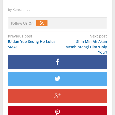
by
Koreanindo
Follow Us On
Post
Previous post
Next post
IU dan Yoo Seung Ho Lulus
Shin Min Ah Akan
navigation
SMA!
Membintangi Film 'Only
You'?