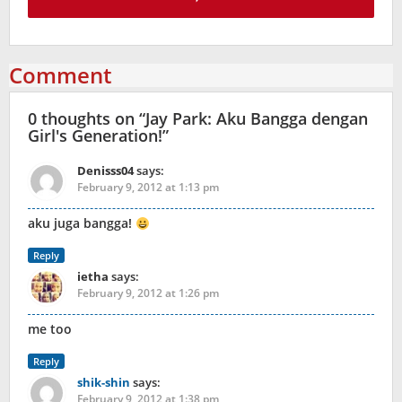
Comment
0 thoughts on “
Jay Park: Aku Bangga dengan
Girl's Generation!
”
Denisss04
says:
February 9, 2012 at 1:13 pm
aku juga bangga!
Reply
ietha
says:
February 9, 2012 at 1:26 pm
me too
Reply
shik-shin
says:
February 9, 2012 at 1:38 pm