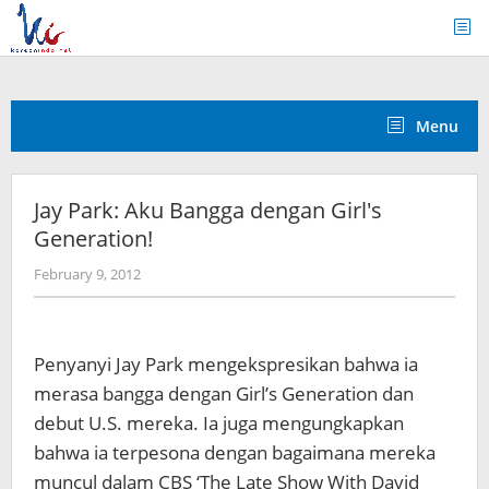
Skip
to
content
Menu
Jay Park: Aku Bangga dengan Girl's
Generation!
by
February 9, 2012
Koreanindo
Penyanyi Jay Park mengekspresikan bahwa ia
merasa bangga dengan Girl’s Generation dan
debut U.S. mereka.
Ia juga mengungkapkan
bahwa ia terpesona dengan bagaimana mereka
muncul dalam CBS ‘The Late Show With David