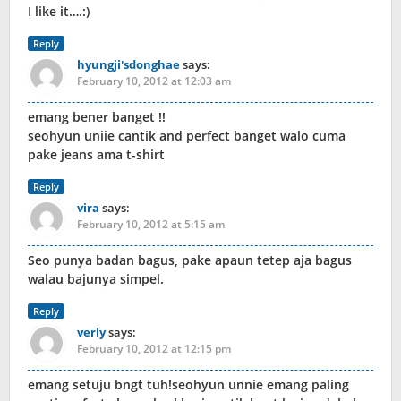
I like it….:)
Reply
hyungji'sdonghae
says:
February 10, 2012 at 12:03 am
emang bener banget !!
seohyun uniie cantik and perfect banget walo cuma
pake jeans ama t-shirt
Reply
vira
says:
February 10, 2012 at 5:15 am
Seo punya badan bagus, pake apaun tetep aja bagus
walau bajunya simpel.
Reply
verly
says:
February 10, 2012 at 12:15 pm
emang setuju bngt tuh!seohyun unnie emang paling