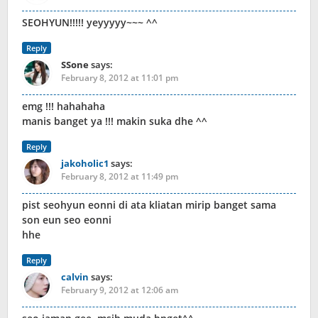
SEOHYUN!!!!! yeyyyyy~~~ ^^
Reply
SSone
says:
February 8, 2012 at 11:01 pm
emg !!! hahahaha
manis banget ya !!! makin suka dhe ^^
Reply
jakoholic1
says:
February 8, 2012 at 11:49 pm
pist seohyun eonni di ata kliatan mirip banget sama
son eun seo eonni
hhe
Reply
calvin
says:
February 9, 2012 at 12:06 am