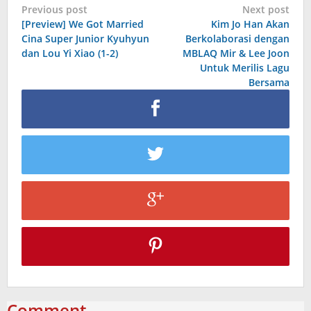
Post
Previous post
Next post
[Preview] We Got Married
Kim Jo Han Akan
navigation
Cina Super Junior Kyuhyun
Berkolaborasi dengan
dan Lou Yi Xiao (1-2)
MBLAQ Mir & Lee Joon
Untuk Merilis Lagu
Bersama
Comment