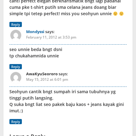
canti perfect elegan berkharismatik bngt lagi padahal
cuma pke t-shirt putih sma celana jeans doang biar
simple tpi tetep perfect! miss you seohyun unnie
Reply
Mondyssi
says:
February 11, 2012 at 3:53 pm
seo unnie beda bngt dsni
tp chukahamnida unnie
Reply
AwaKyuSeororo
says:
May 15, 2012 at 6:01 pm
Seohyun cantik bngt sumpah iri sama tubuhnya yg
tinggi putih langsing.
Q suka bngt liat seo pakek baju kaos + jeans kayak gini
imut.:)
Reply