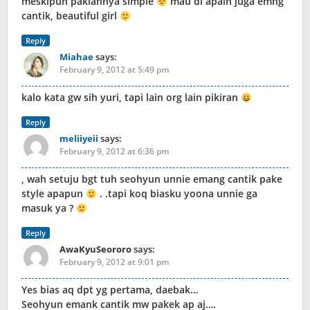
meskipun pakiannya simple
mau di apain juga emng
cantik, beautiful girl
Reply
Miahae
says:
February 9, 2012 at 5:49 pm
kalo kata gw sih yuri, tapi lain org lain pikiran
Reply
meliiyeii
says:
February 9, 2012 at 6:36 pm
, wah setuju bgt tuh seohyun unnie emang cantik pake
style apapun
. .tapi koq biasku yoona unnie ga
masuk ya ?
Reply
AwaKyuSeororo
says:
February 9, 2012 at 9:01 pm
Yes bias aq dpt yg pertama, daebak…
Seohyun emank cantik mw pakek ap aj….