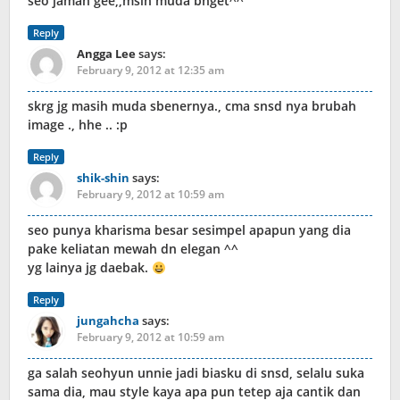
seo jaman gee,,msih muda bnget^^
Reply
Angga Lee
says:
February 9, 2012 at 12:35 am
skrg jg masih muda sbenernya., cma snsd nya brubah
image ., hhe .. :p
Reply
shik-shin
says:
February 9, 2012 at 10:59 am
seo punya kharisma besar sesimpel apapun yang dia
pake keliatan mewah dn elegan ^^
yg lainya jg daebak.
Reply
jungahcha
says:
February 9, 2012 at 10:59 am
ga salah seohyun unnie jadi biasku di snsd, selalu suka
sama dia, mau style kaya apa pun tetep aja cantik dan