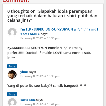
0 thoughts on “
Siapakah idola perempuan
yang terbaik dalam balutan t-shirt putih dan
celana jins?
”
I'm ELF ♥ SUPER JUNIOR (KYUHYUN wife ⌒˛⌒ ) and I
♥ SM FAMILY.
says:
February 8, 2012 at 10:36 pm
Kyaaaaaaaaaa SEOHYUN eonnie \(´▽`)/ emang
perfect!!!!!! Daebak :* makin LOVE sama eonnie satu
ini^^
Reply
yime
says:
February 8, 2012 at 10:38 pm
Yang di poto itu seo-baby?? cantik bangeett @.@
Reply
EastSea86
says:
February 8, 2012 at 10:41 pm