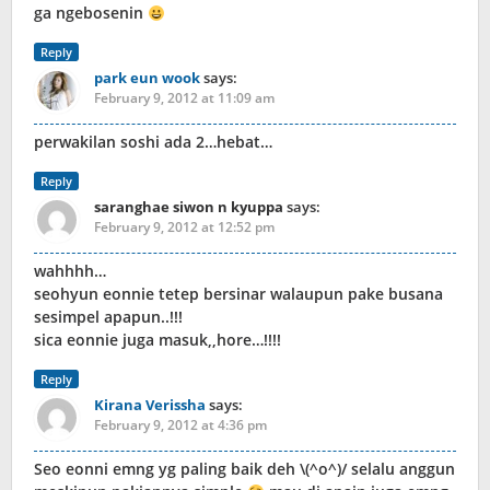
ga ngebosenin
Reply
park eun wook
says:
February 9, 2012 at 11:09 am
perwakilan soshi ada 2…hebat…
Reply
saranghae siwon n kyuppa
says:
February 9, 2012 at 12:52 pm
wahhhh…
seohyun eonnie tetep bersinar walaupun pake busana
sesimpel apapun..!!!
sica eonnie juga masuk,,hore…!!!!
Reply
Kirana Verissha
says:
February 9, 2012 at 4:36 pm
Seo eonni emng yg paling baik deh \(^o^)/ selalu anggun