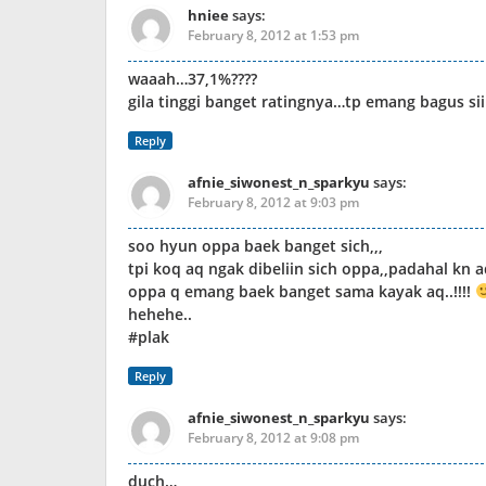
hniee
says:
February 8, 2012 at 1:53 pm
waaah…37,1%????
gila tinggi banget ratingnya…tp emang bagus 
Reply
afnie_siwonest_n_sparkyu
says:
February 8, 2012 at 9:03 pm
soo hyun oppa baek banget sich,,,
tpi koq aq ngak dibeliin sich oppa,,padahal kn a
oppa q emang baek banget sama kayak aq..!!!!
hehehe..
#plak
Reply
afnie_siwonest_n_sparkyu
says:
February 8, 2012 at 9:08 pm
duch…