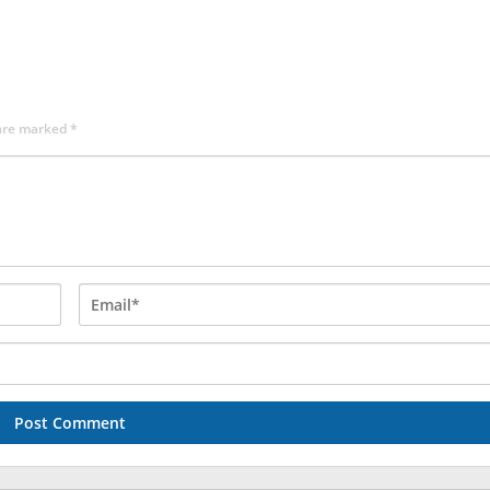
 are marked
*