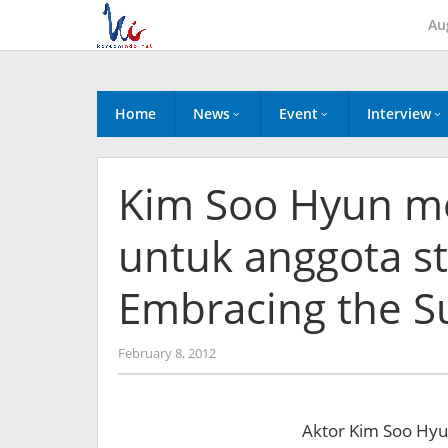
Skip
Au
to
content
Home
News
Event
Interview
Kim Soo Hyun me
untuk anggota s
Embracing the S
by
February 8, 2012
Koreanindo
Aktor Kim Soo Hy