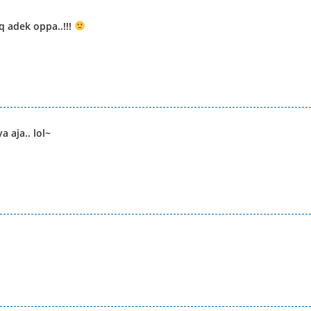
q adek oppa..!!!
 aja.. lol~