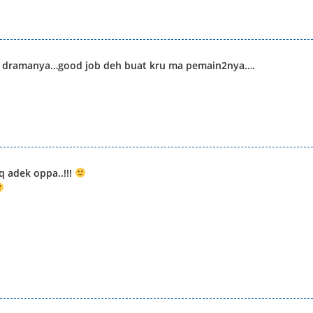
sii dramanya…good job deh buat kru ma pemain2nya….
q adek oppa..!!!