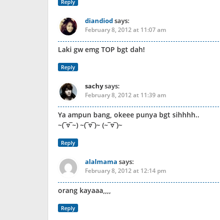
Reply
diandiod
says:
February 8, 2012 at 11:07 am
Laki gw emg TOP bgt dah!
Reply
sachy
says:
February 8, 2012 at 11:39 am
Ya ampun bang, okeee punya bgt sihhhh..
~(‾▿‾~) ~(‾▿‾)~ (~‾▿‾)~
Reply
alalmama
says:
February 8, 2012 at 12:14 pm
orang kayaaa,,,,
Reply