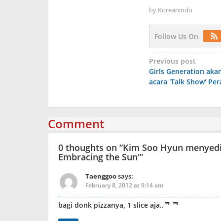
by
Koreanindo
Follow Us On
Post
Previous post
Girls Generation akan
navigation
acara 'Talk Show' Per
Comment
0 thoughts on “
Kim Soo Hyun menyedia
Embracing the Sun'
”
Taenggoo
says:
February 8, 2012 at 9:14 am
bagi donk pizzanya, 1 slice aja..ᄏ ᄏ