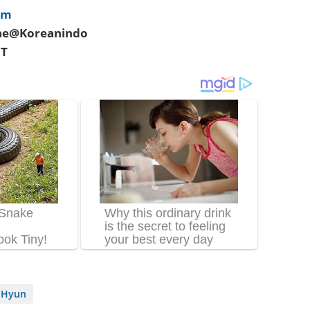
om
hae@Koreanindo
UT
 Hyun