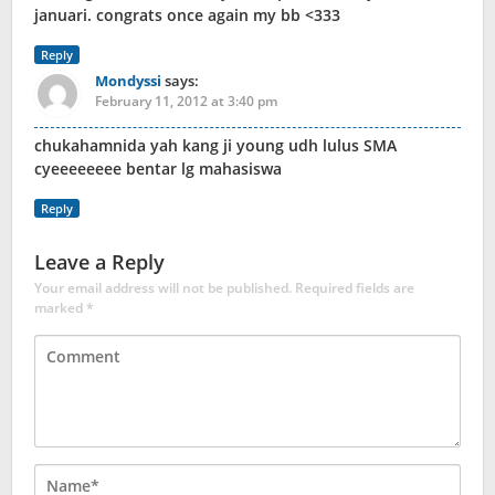
januari. congrats once again my bb <333
Reply
Mondyssi
says:
February 11, 2012 at 3:40 pm
chukahamnida yah kang ji young udh lulus SMA
cyeeeeeeee bentar lg mahasiswa
Reply
Leave a Reply
Your email address will not be published.
Required fields are
marked
*