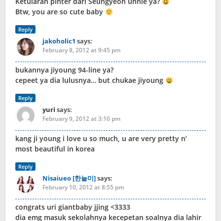
Ketularan pinter dari Seungyeon unnie ya?
Btw, you are so cute baby
Reply
jakoholic1
says:
February 8, 2012 at 9:45 pm
bukannya jiyoung 94-line ya?
cepeet ya dia lulusnya… but chukae jiyoung
Reply
yuri
says:
February 9, 2012 at 3:10 pm
kang ji young i love u so much, u are very pretty n’
most beautiful in korea
Reply
Nisaiueo [한늘미]
says:
February 10, 2012 at 8:55 pm
congrats uri giantbaby jjing <3333
dia emg masuk sekolahnya kecepetan soalnya dia lahir