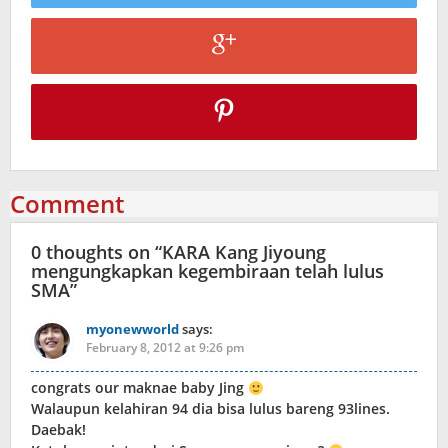
Comment
0 thoughts on “
KARA Kang Jiyoung
mengungkapkan kegembiraan telah lulus
SMA
”
myonewworld
says:
February 8, 2012 at 9:26 pm
congrats our maknae baby Jing
Walaupun kelahiran 94 dia bisa lulus bareng 93lines.
Daebak!