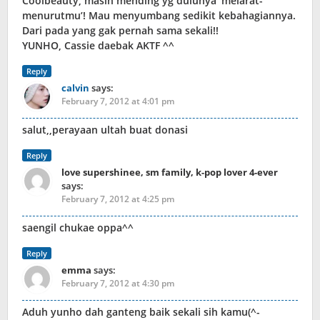
Coolbeauty, masih mending yg dulunya ‘melarat-
menurutmu’! Mau menyumbang sedikit kebahagiannya.
Dari pada yang gak pernah sama sekali!!
YUNHO, Cassie daebak AKTF ^^
Reply
calvin
says:
February 7, 2012 at 4:01 pm
salut,,perayaan ultah buat donasi
Reply
love supershinee, sm family, k-pop lover 4-ever
says:
February 7, 2012 at 4:25 pm
saengil chukae oppa^^
Reply
emma
says:
February 7, 2012 at 4:30 pm
Aduh yunho dah ganteng baik sekali sih kamu(^-