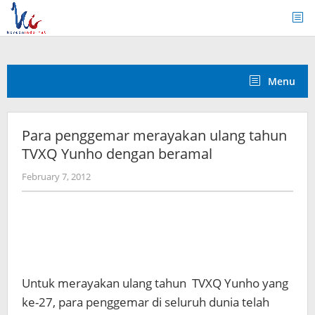
Skip
to
content
Menu
Para penggemar merayakan ulang tahun
TVXQ Yunho dengan beramal
by
February 7, 2012
Koreanindo
Untuk merayakan ulang tahun TVXQ Yunho yang
ke-27, para penggemar di seluruh dunia telah