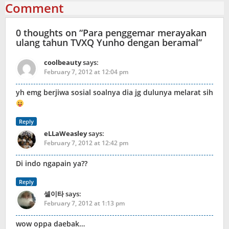
Comment
0 thoughts on “
Para penggemar merayakan
ulang tahun TVXQ Yunho dengan beramal
”
coolbeauty
says:
February 7, 2012 at 12:04 pm
yh emg berjiwa sosial soalnya dia jg dulunya melarat sih
Reply
eLLaWeasley
says:
February 7, 2012 at 12:42 pm
Di indo ngapain ya??
Reply
셀이타
says:
February 7, 2012 at 1:13 pm
wow oppa daebak…