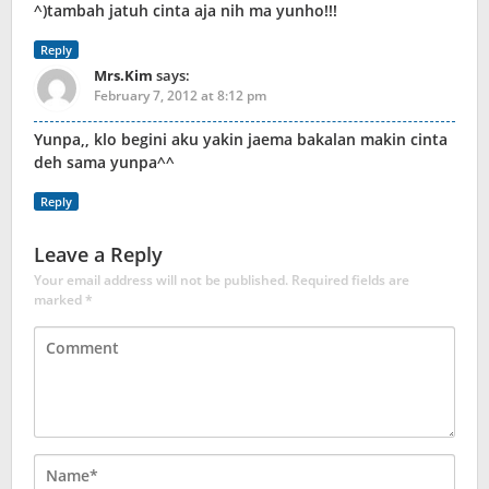
^)tambah jatuh cinta aja nih ma yunho!!!
Reply
Mrs.Kim
says:
February 7, 2012 at 8:12 pm
Yunpa,, klo begini aku yakin jaema bakalan makin cinta
deh sama yunpa^^
Reply
Leave a Reply
Your email address will not be published.
Required fields are
marked
*