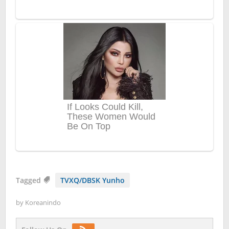
Tagged
TVXQ/DBSK Yunho
by
Koreanindo