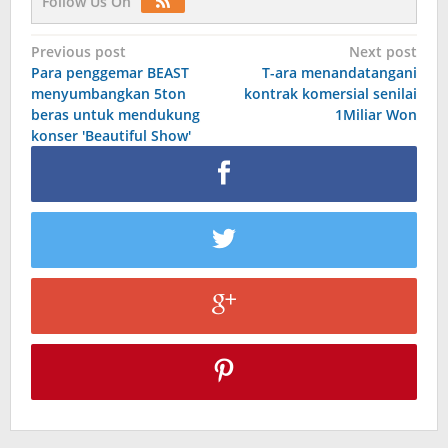
Follow Us On
Post
Previous post
Next post
Para penggemar BEAST
T-ara menandatangani
navigation
menyumbangkan 5ton
kontrak komersial senilai
beras untuk mendukung
1Miliar Won
konser 'Beautiful Show'