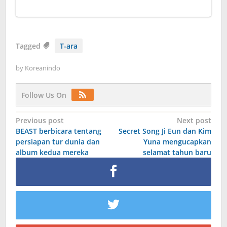
Tagged
T-ara
by
Koreanindo
Follow Us On
Post
Previous post
Next post
BEAST berbicara tentang
Secret Song Ji Eun dan Kim
navigation
persiapan tur dunia dan
Yuna mengucapkan
album kedua mereka
selamat tahun baru