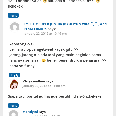
<> ” London? Salah
aku ada di Indonesia^o^ !”
kekekek~
Reply
I'm ELF ♥ SUPER JUNIOR (KYUHYUN wife ⌒˛⌒ ) and
I ♥ SM FAMILY.
says:
January 22, 2012 at 10:46 pm
kepotong o.O
berharap oppa ngetweet kayak gitu ^^
jarang-jarang nih ada Idol yang main beginian sama
fans nya seharian
bener-bener dibikin penasaran^^
haha so funny
Reply
v3viyasiw0nie
says:
January 22, 2012 at 11:00 pm
Siapa tau..bantal guling gue berubh jd siw0n..kekeke
Reply
Mondyssi
says: