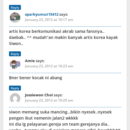
Reply
sparkyumut15412
says:
January 23, 2012 at 10:17 am
artis korea berkomunikasi akrab sama fansnya..
daebak.. ^^ mudah”an makin banyak artis korea kayak
Siwon..
Reply
Amie
says:
January 23, 2012 at 10:23 am
Bner bener kocak ni abang
Reply
Jossiewon Choi
says:
January 23, 2012 at 10:29 am
siwon memang suka mancing…bikin nyesek..nyesek
pengen ikut nemenin jalan2 wkkkk
ini dia lg pelayanan gereja sm team gerejanya dia..