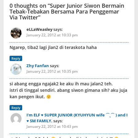
0 thoughts on “
Super Junior Siwon Bermain
Tebak-Tebakan Bersama Para Penggemar
Via Twitter
”
eLLaWeasley
says:
January 22, 2012 at 10:33 pm
Ngarep, tiba2 lagi jlan2 di teraskota haha
Reply
Zhy Fanfan
says:
January 22, 2012 at 10:35 pm
si abang engga ngajak2 ke aku ih mau jalan2 teh.
istri di tinggal sendiri. abang siwon gimana sih? aku juja
kan pengen ikut.
Reply
I'm ELF ♥ SUPER JUNIOR (KYUHYUN wife ⌒˛⌒ ) and I
♥ SM FAMILY.
says:
January 22, 2012 at 10:43 pm