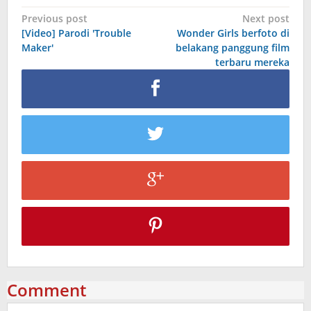
Post
Previous post
Next post
[Video] Parodi 'Trouble
Wonder Girls berfoto di
navigation
Maker'
belakang panggung film
terbaru mereka
Comment