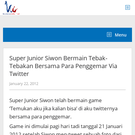
Skip
to
content
Menu
Super Junior Siwon Bermain Tebak-
Tebakan Bersama Para Penggemar Via
Twitter
by
January 22, 2012
Koreanindo
Super Junior Siwon telah bermain game
‘Temukan aku jika kalian bisa’ di aku twitternya
bersama para penggemar.
Game ini dimulai pagi hari tadi tanggal 21 Januari
2012 setelah Siwon men-tweet sebuah foto dari