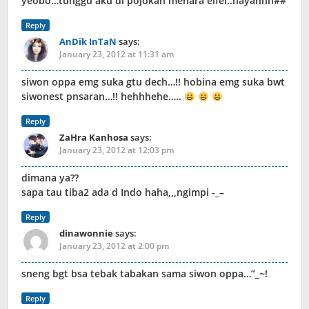
yeobo…tunggu aku di pojokan menara eifel..hayahhh##
Reply
AnDik InTaN
says:
January 23, 2012 at 11:31 am
siwon oppa emg suka gtu dech…!! hobina emg suka bwt
siwonest pnsaran…!! hehhhehe…..
Reply
ZaHra Kanhosa
says:
January 23, 2012 at 12:03 pm
dimana ya??
sapa tau tiba2 ada d Indo haha,,,ngimpi -_–
Reply
dinawonnie
says:
January 23, 2012 at 2:00 pm
sneng bgt bsa tebak tabakan sama siwon oppa…”_~!
Reply