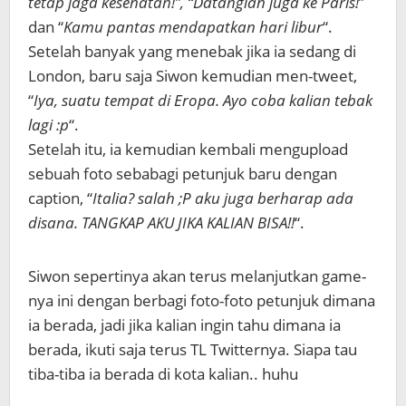
tetap jaga kesehatan!”, “Datanglah juga ke Paris!
”
dan “
Kamu pantas mendapatkan hari libur
“.
Setelah banyak yang menebak jika ia sedang di
London, baru saja Siwon kemudian men-tweet,
“
Iya, suatu tempat di Eropa. Ayo coba kalian tebak
lagi :p
“.
Setelah itu, ia kemudian kembali mengupload
sebuah foto sebabagi petunjuk baru dengan
caption, “
Italia? salah ;P aku juga berharap ada
disana. TANGKAP AKU JIKA KALIAN BISA!!
“.
Siwon sepertinya akan terus melanjutkan game-
nya ini dengan berbagi foto-foto petunjuk dimana
ia berada, jadi jika kalian ingin tahu dimana ia
berada, ikuti saja terus TL Twitternya. Siapa tau
tiba-tiba ia berada di kota kalian.. huhu