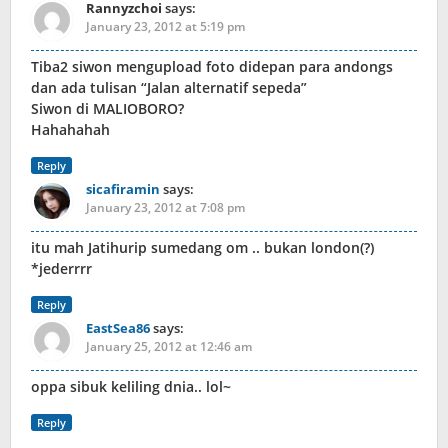
Rannyzchoi
says:
January 23, 2012 at 5:19 pm
Tiba2 siwon mengupload foto didepan para andongs
dan ada tulisan “Jalan alternatif sepeda”
Siwon di MALIOBORO?
Hahahahah
Reply
sicafiramin
says:
January 23, 2012 at 7:08 pm
itu mah Jatihurip sumedang om .. bukan london(?)
*jederrrr
Reply
EastSea86
says:
January 25, 2012 at 12:46 am
oppa sibuk keliling dnia.. lol~
Reply