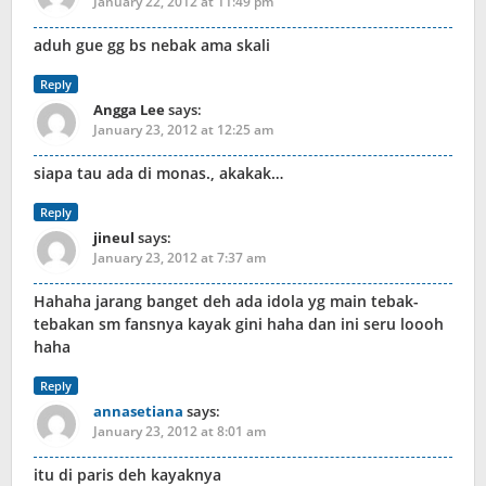
January 22, 2012 at 11:49 pm
aduh gue gg bs nebak ama skali
Reply
Angga Lee
says:
January 23, 2012 at 12:25 am
siapa tau ada di monas., akakak…
Reply
jineul
says:
January 23, 2012 at 7:37 am
Hahaha jarang banget deh ada idola yg main tebak-
tebakan sm fansnya kayak gini haha dan ini seru loooh
haha
Reply
annasetiana
says:
January 23, 2012 at 8:01 am
itu di paris deh kayaknya