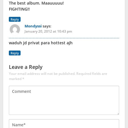
The best album. Maauuuuu!
FIGHTING!!
Reply
Mondyssi
says:
January 20, 2012 at 10:43 pm
waduh jd privat para hottest ajh
Reply
Leave a Reply
Your email address will not be published.
Required fields are
marked
*