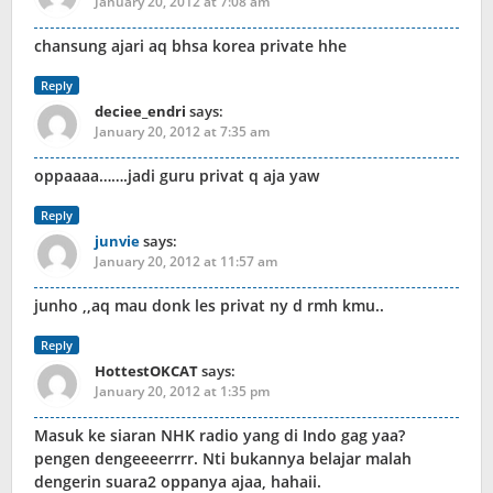
January 20, 2012 at 7:08 am
chansung ajari aq bhsa korea private hhe
Reply
deciee_endri
says:
January 20, 2012 at 7:35 am
oppaaaa…….jadi guru privat q aja yaw
Reply
junvie
says:
January 20, 2012 at 11:57 am
junho ,,aq mau donk les privat ny d rmh kmu..
Reply
HottestOKCAT
says:
January 20, 2012 at 1:35 pm
Masuk ke siaran NHK radio yang di Indo gag yaa?
pengen dengeeeerrrr. Nti bukannya belajar malah
dengerin suara2 oppanya ajaa, hahaii.