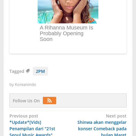
Tagged
2PM
by
Koreanindo
Follow Us On
Post
Previous post
Next post
*Update*[Vids]
Shinwa akan menggelar
navigation
Penampilan dari "21st
konser Comeback pada
Seoul Music Awards"
bulan Maret