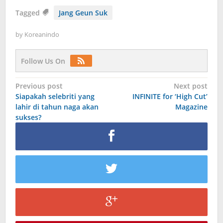
Tagged
Jang Geun Suk
by
Koreanindo
Follow Us On
Post
Previous post
Next post
Siapakah selebriti yang
INFINITE for ‘High Cut’
navigation
lahir di tahun naga akan
Magazine
sukses?