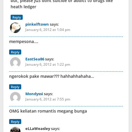
but, please JGS dont suicide or addict to drugs like
heath ledger
Reply
pinkelftown
says:
January 6, 2012 at 1:04 pm
mempesona….
Reply
EastSea86
says:
January 6, 2012 at 1:22 pm
ngerokok pake mawar??? hahhahhahaha…
Reply
Mondyssi
says:
January 6, 2012 at 7:55 pm
OMG keliatan romantis megang bunga
Reply
eLLaWeasley
says: