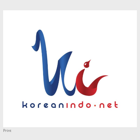
Print