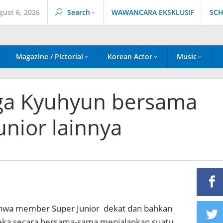
gust 6, 2026
Search
WAWANCARA EKSKLUSIF
SCH
Magazine / Pictorial
Korean Actor
Music
rga Kyuhyun bersama
nior lainnya
ahwa member Super Junior dekat dan bahkan
eka secara bersama-sama menjalankan suatu