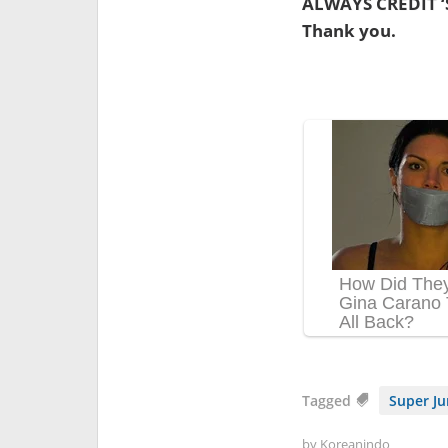
ALWAYS CREDIT 
Thank you.
Tagged
Super Ju
by
Koreanindo