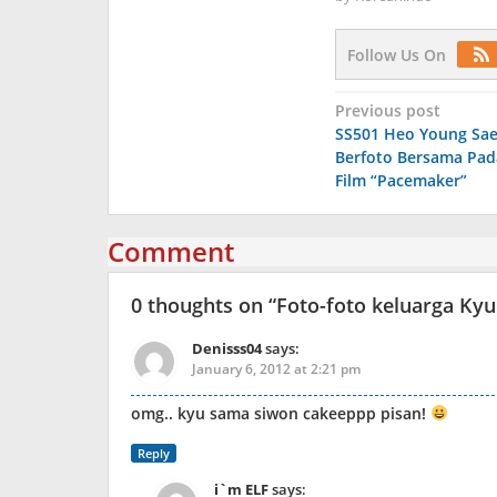
Follow Us On
Post
Previous post
SS501 Heo Young Sae
navigation
Berfoto Bersama Pad
Film “Pacemaker”
Comment
0 thoughts on “
Foto-foto keluarga Ky
Denisss04
says:
January 6, 2012 at 2:21 pm
omg.. kyu sama siwon cakeeppp pisan!
Reply
i`m ELF
says: