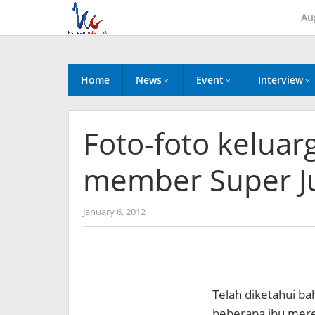
Skip
Au
to
content
Home
News
Event
Interview
Foto-foto kelua
member Super Ju
by
January 6, 2012
Koreanindo
Telah diketahui b
beberapa ibu mer