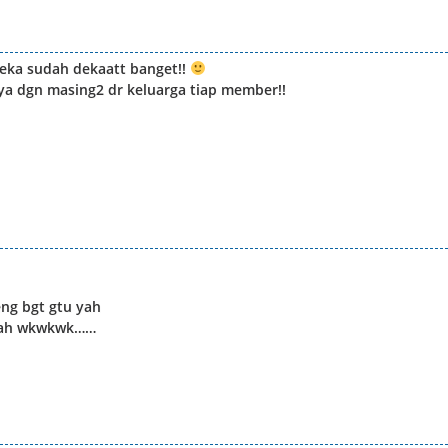
eka sudah dekaatt banget!!
a dgn masing2 dr keluarga tiap member!!
eng bgt gtu yah
llah wkwkwk……