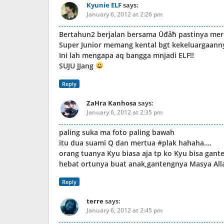
Kyunie ELF
says:
January 6, 2012 at 2:26 pm
Bertahun2 berjalan bersama Ūđåћ pastinya mer
Super Junior memang kental bgt kekeluargaanny
Ini lah mengapa aq bangga mnjadi ELF!!
SUJU JJang
Reply
ZaHra Kanhosa
says:
January 6, 2012 at 2:35 pm
paling suka ma foto paling bawah
itu dua suami Q dan mertua #plak hahaha….
orang tuanya Kyu biasa aja tp ko Kyu bisa gant
hebat ortunya buat anak,gantengnya Masya A
Reply
terre
says:
January 6, 2012 at 2:45 pm