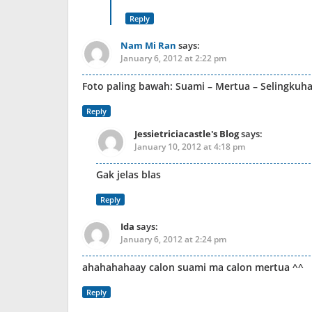
Reply
Nam Mi Ran
says:
January 6, 2012 at 2:22 pm
Foto paling bawah: Suami – Mertua – Selingkuha
Reply
Jessietriciacastle's Blog
says:
January 10, 2012 at 4:18 pm
Gak jelas blas
Reply
Ida
says:
January 6, 2012 at 2:24 pm
ahahahahaay calon suami ma calon mertua ^^
Reply