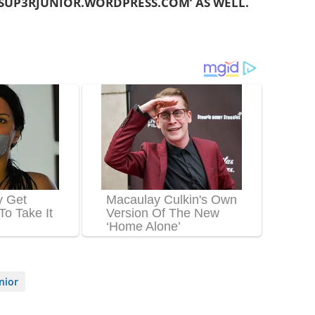
‘SUP3RJUNIOR.WORDPRESS.COM’ AS WELL.
nior