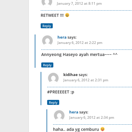
January 7, 2012 at 8:11 pm
RETWEET !!!
Reply
hera
says:
January 6, 2012 at 2:22 pm
Annyeong Haseyo ayah mertua~~~ ^^
Reply
kidihae
says:
January 6, 2012 at 2:31 pm
#PREEEEET :p
Reply
hera
says:
January 6, 2012 at 2:34 pm
haha.. ada yg cemburu