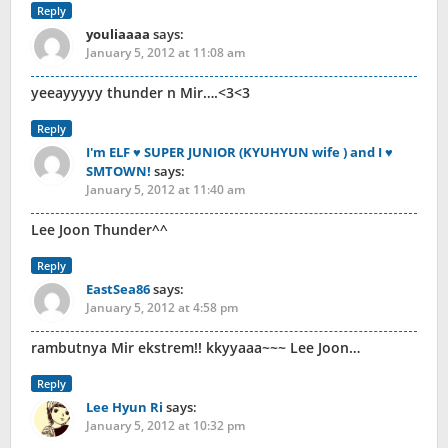
Reply
youliaaaa
says:
January 5, 2012 at 11:08 am
yeeayyyyy thunder n Mir….<3<3
Reply
I'm ELF ♥ SUPER JUNIOR (KYUHYUN wife ) and I ♥
SMTOWN!
says:
January 5, 2012 at 11:40 am
Lee Joon Thunder^^
Reply
EastSea86
says:
January 5, 2012 at 4:58 pm
rambutnya Mir ekstrem!! kkyyaaa~~~ Lee Joon…
Reply
Lee Hyun Ri
says:
January 5, 2012 at 10:32 pm