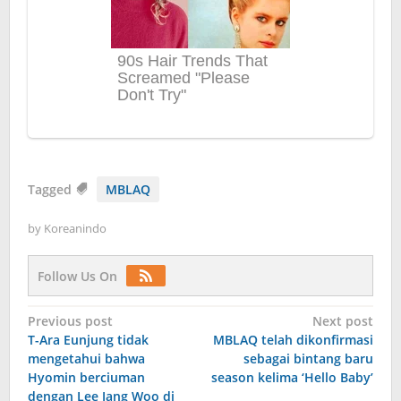
Tagged
MBLAQ
by
Koreanindo
Follow Us On
Post
Previous post
Next post
T-Ara Eunjung tidak
MBLAQ telah dikonfirmasi
navigation
mengetahui bahwa
sebagai bintang baru
Hyomin berciuman
season kelima ‘Hello Baby’
dengan Lee Jang Woo di