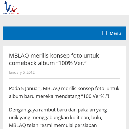
Skip
to
content
Menu
MBLAQ merilis konsep foto untuk
comeback album “100% Ver.”
by
January 5, 2012
Koreanindo
Pada 5 Januari, MBLAQ merilis konsep foto untuk
album baru mereka mendatang “100 Ver%.”!
Dengan gaya rambut baru dan pakaian yang
unik yang menggabungkan kulit dan, bulu,
MBLAQ telah resmi memulai persiapan