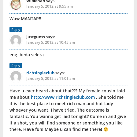
Widichan
says:
January 5, 2012 at 9:55 am
Wow MANTAP!!
Reply
justguess
says:
January 5, 2012 at 10:45 am
eng..beda selera
Reply
richsingleclub
says:
January 5, 2012 at 11:01 am
Have u ever heard about that??? My female cousin told
me about
http://www.richsingleclub.com
. She told me
it is the best place to meet rich man and hot lady
whoever you want. I have tried. The outcome is
fantastic. You wanna get laid tonight? Come in and give
it a shot, you will find someone or something you like
there. Have fun! Maybe u can find me there!