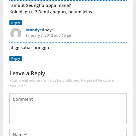
rambut Seungho oppa mana?
Kok jdi gtu…? Demi apapun, belum jelas.
Reply
Mondyssi
says:
January 7, 2012 at 5:15 pm
jd gg sabar nunggu
Reply
Leave a Reply
Your email address will not be published.
Required fields are
marked
*