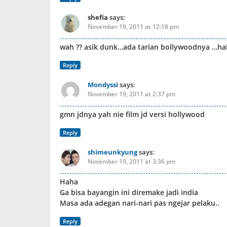
shefia
says:
November 19, 2011 at 12:18 pm
wah ?? asik dunk…ada tarian bollywoodnya …hah
Reply
Mondyssi
says:
November 19, 2011 at 2:37 pm
gmn jdnya yah nie film jd versi hollywood
Reply
shimeunkyung
says:
November 19, 2011 at 3:36 pm
Haha
Ga bisa bayangin ini diremake jadi india
Masa ada adegan nari-nari pas ngejar pelaku..
Reply