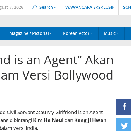
gust 7, 2026
Search
WAWANCARA EKSKLUSIF
SCH
Magazine / Pictorial
Korean Actor
Music
end is an Agent” Akan
lam Versi Bollywood
e Civil Servant atau My Girlfriend is an Agent
ang dibintangi
Kim Ha Neul
dan
Kang Ji Hwan
alam versi India.