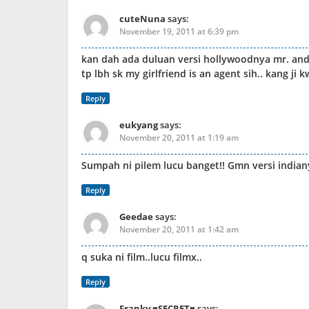
cuteNuna
says:
November 19, 2011 at 6:39 pm
kan dah ada duluan versi hollywoodnya mr. and 
tp lbh sk my girlfriend is an agent sih.. kang ji 
Reply
eukyang
says:
November 20, 2011 at 1:19 am
Sumpah ni pilem lucu banget!! Gmn versi indian
Reply
Geedae
says:
November 20, 2011 at 1:42 am
q suka ni film..lucu filmx..
Reply
Franky ♥SECRET♥
says: