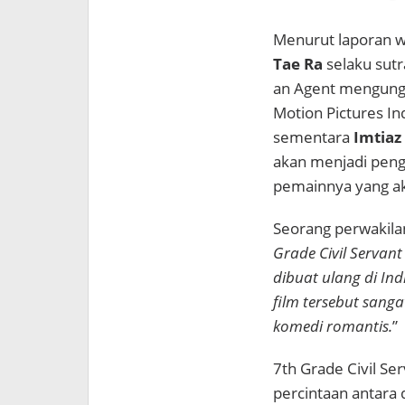
Menurut laporan 
Tae Ra
selaku sutra
an Agent mengungka
Motion Pictures In
sementara
Imtiaz 
akan menjadi peng
pemainnya yang ak
Seorang perwakila
Grade Civil Servant
dibuat ulang di In
film tersebut sang
komedi romantis.
”
7th Grade Civil Se
percintaan antara 