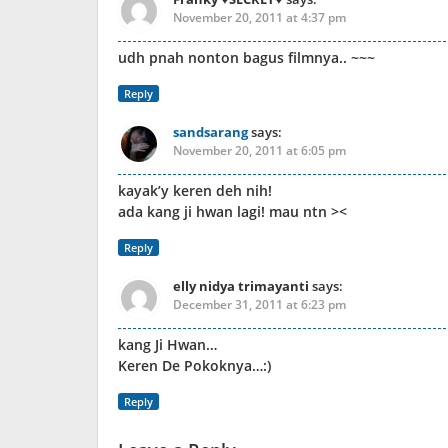
November 20, 2011 at 4:37 pm
udh pnah nonton bagus filmnya.. ~~~
Reply
sandsarang
says:
November 20, 2011 at 6:05 pm
kayak’y keren deh nih!
ada kang ji hwan lagi! mau ntn ><
Reply
elly nidya trimayanti
says:
December 31, 2011 at 6:23 pm
kang Ji Hwan…
Keren De Pokoknya…:)
Reply