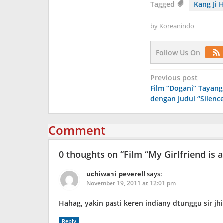
Tagged
Kang Ji 
by
Koreanindo
Follow Us On
Post
Previous post
Film “Dogani” Tayang
navigation
dengan Judul “Silenc
Comment
0 thoughts on “
Film “My Girlfriend is
uchiwani_peverell
says:
November 19, 2011 at 12:01 pm
Hahag, yakin pasti keren indiany dtunggu sir jh
Reply