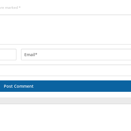
 are marked
*