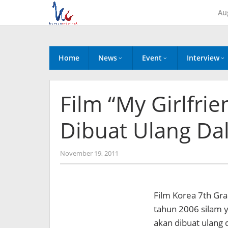
Skip
Au
to
content
Home
News
Event
Interview
Film “My Girlfri
Dibuat Ulang Da
by
November 19, 2011
Koreanindo
Film Korea 7th Grad
tahun 2006 silam y
akan dibuat ulang d