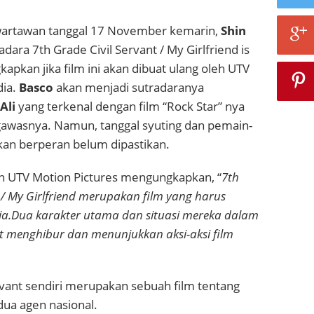
wartawan tanggal 17 November kemarin,
Shin
dara 7th Grade Civil Servant / My Girlfriend is
pkan jika film ini akan dibuat ulang oleh UTV
dia.
Basco
akan menjadi sutradaranya
Ali
yang terkenal dengan film “Rock Star” nya
awasnya. Namun, tanggal syuting dan pemain-
an berperan belum dipastikan.
n UTV Motion Pictures mengungkapkan, “
7th
 / My Girlfriend merupakan film yang harus
dia.Dua karakter utama dan situasi mereka dalam
at menghibur dan menunjukkan aksi-aksi film
rvant sendiri merupakan sebuah film tentang
dua agen nasional.