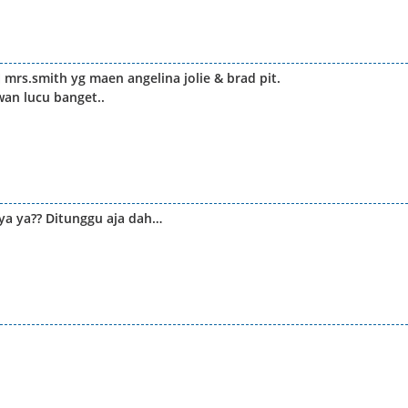
mrs.smith yg maen angelina jolie & brad pit.
kwan lucu banget..
ya ya?? Ditunggu aja dah…