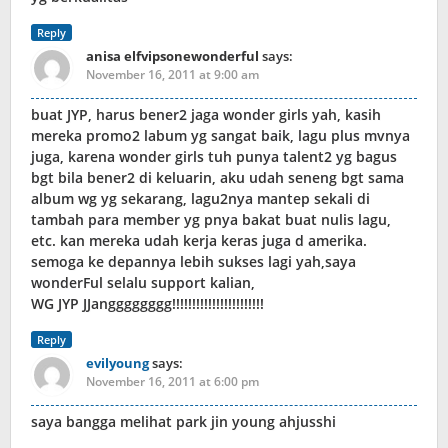
Reply
anisa elfvipsonewonderful
says:
November 16, 2011 at 9:00 am
buat JYP, harus bener2 jaga wonder girls yah, kasih
mereka promo2 labum yg sangat baik, lagu plus mvnya
juga, karena wonder girls tuh punya talent2 yg bagus
bgt bila bener2 di keluarin, aku udah seneng bgt sama
album wg yg sekarang, lagu2nya mantep sekali di
tambah para member yg pnya bakat buat nulis lagu,
etc. kan mereka udah kerja keras juga d amerika.
semoga ke depannya lebih sukses lagi yah,saya
wonderFul selalu support kalian,
WG JYP JJangggggggg!!!!!!!!!!!!!!!!!!!!!!!
Reply
evilyoung
says:
November 16, 2011 at 6:00 pm
saya bangga melihat park jin young ahjusshi