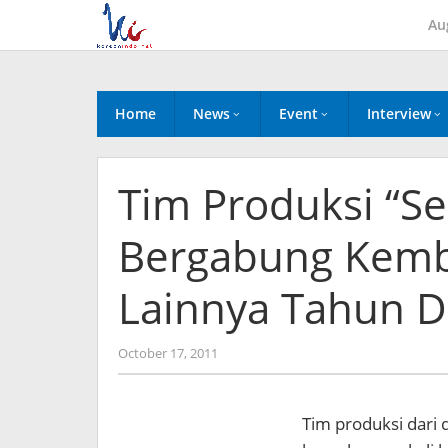
Skip
Au
to
content
Home
News
Event
Interview
Tim Produksi “S
Bergabung Kemba
Lainnya Tahun 
by
October 17, 2011
Koreanindo
Tim produksi dari 