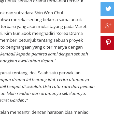
agi untuk sebuah drama tema-diol terbaru!
ook dan sutradara Shin Woo Chul
hwa mereka sedang bekerja sama untuk
terbaru yang akan mulai tayang pada Maret
ni, Kim Eun Sook menghadiri ‘Korea Drama
memberi petunjuk tentang sebuah proyek
to penghargaan yang diterimanya dengan
 kembali kepada pemirsa kami dengan sebuah
nangkan awal tahun depan.”
pusat tentang idol. Salah satu perwakilan
upun drama ini tentang idol, cerita utamanya
il tempat di sekolah. Usia rata-rata dari pemain
akan lebih rendah dari dramanya sebelumnya,
Secret Garden’.”
telah mengantri dengan harapan bisa menjadi