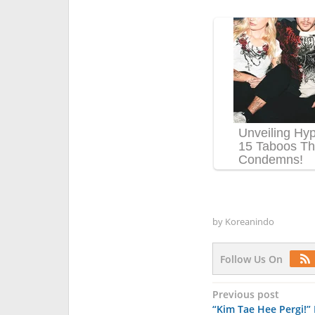
by
Koreanindo
Follow Us On
Post
Previous post
“Kim Tae Hee Pergi!”