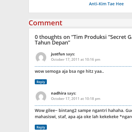
navigation
Anti-Kim Tae Hee
Comment
0 thoughts on “
Tim Produksi “Secret 
Tahun Depan
”
justfun
says:
October 17, 2011 at 10:16 pm
wow semoga aja bsa nge hitz yaa..
Reply
nadhira
says:
October 17, 2011 at 10:18 pm
Wow gilee~ bintang2 sampe ngantri hahaha. Gue 
mahasiswi, staf, apa aja oke lah kekekeke *nga
Reply