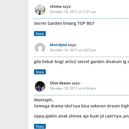
chima
says:
October 18, 2011 at 7:37 am
Secret Garden Emang TOP BGT
Reply
Mondyssi
says:
October 18, 2011 at 4:03 pm
gila hebat bngt artis2 secret garden disatuin lg 
Reply
Choi deean
says:
October 18, 2011 at 4:44 pm
Mantaph..
Semoga drama idol’nya bisa sekeren dream high
oppa,ajakin anak shinee aja buat jd cast’nya..
Reply