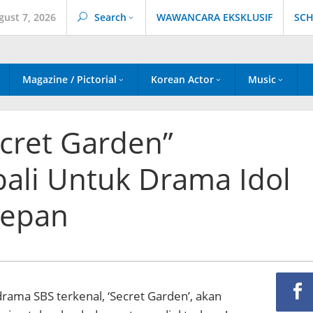
gust 7, 2026
Search
WAWANCARA EKSKLUSIF
SCH
Magazine / Pictorial
Korean Actor
Music
ecret Garden”
li Untuk Drama Idol
Depan
drama SBS terkenal, ‘Secret Garden’, akan