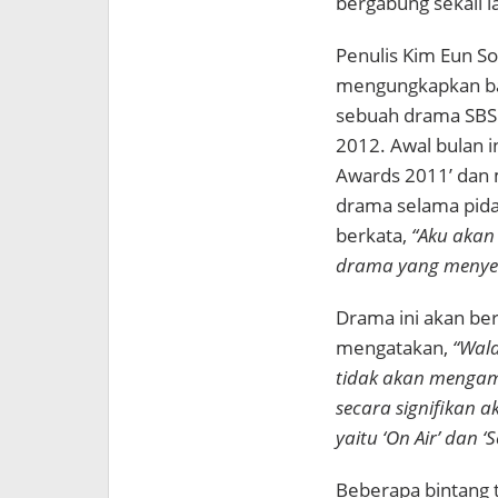
bergabung sekali l
Penulis Kim Eun S
mengungkapkan ba
sebuah drama SBS 
2012. Awal bulan i
Awards 2011’ dan 
drama selama pida
berkata,
“Aku akan
drama yang menye
Drama ini akan ber
mengatakan,
“Wala
tidak akan mengamb
secara signifikan 
yaitu ‘On Air’ dan ‘
Beberapa bintang 