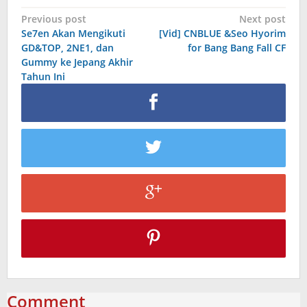
Post
Previous post
Next post
Se7en Akan Mengikuti
[Vid] CNBLUE &Seo Hyorim
navigation
GD&TOP, 2NE1, dan
for Bang Bang Fall CF
Gummy ke Jepang Akhir
Tahun Ini
Comment