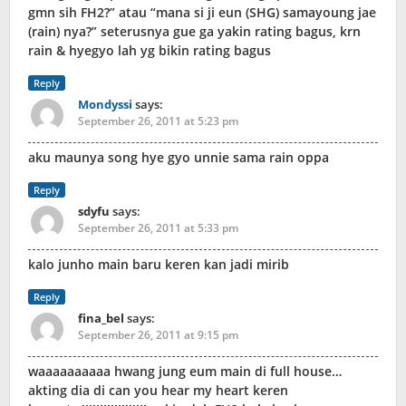
gmn sih FH2?” atau “mana si ji eun (SHG) samayoung jae
(rain) nya?” seterusnya gue ga yakin rating bagus, krn
rain & hyegyo lah yg bikin rating bagus
Reply
Mondyssi
says:
September 26, 2011 at 5:23 pm
aku maunya song hye gyo unnie sama rain oppa
Reply
sdyfu
says:
September 26, 2011 at 5:33 pm
kalo junho main baru keren kan jadi mirib
Reply
fina_bel
says:
September 26, 2011 at 9:15 pm
waaaaaaaaaa hwang jung eum main di full house…
akting dia di can you hear my heart keren