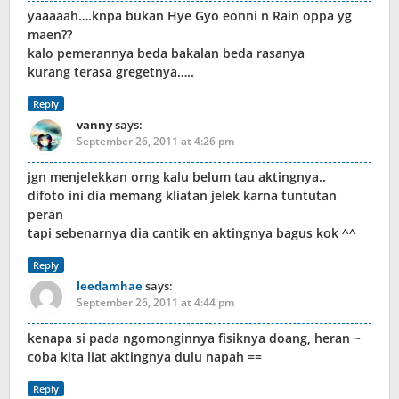
yaaaaah….knpa bukan Hye Gyo eonni n Rain oppa yg
maen??
kalo pemerannya beda bakalan beda rasanya
kurang terasa gregetnya…..
Reply
vanny
says:
September 26, 2011 at 4:26 pm
jgn menjelekkan orng kalu belum tau aktingnya..
difoto ini dia memang kliatan jelek karna tuntutan
peran
tapi sebenarnya dia cantik en aktingnya bagus kok ^^
Reply
leedamhae
says:
September 26, 2011 at 4:44 pm
kenapa si pada ngomonginnya fisiknya doang, heran ~
coba kita liat aktingnya dulu napah ==
Reply