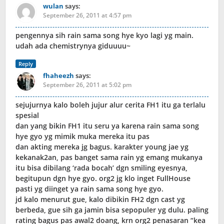
wulan
says:
September 26, 2011 at 4:57 pm
pengennya sih rain sama song hye kyo lagi yg main.
udah ada chemistrynya giduuuu~
Reply
fhaheezh
says:
September 26, 2011 at 5:02 pm
sejujurnya kalo boleh jujur alur cerita FH1 itu ga terlalu
spesial
dan yang bikin FH1 itu seru ya karena rain sama song
hye gyo yg mimik muka mereka itu pas
dan akting mereka jg bagus. karakter young jae yg
kekanak2an, pas banget sama rain yg emang mukanya
itu bisa dibilang ‘rada bocah’ dgn smiling eyesnya,
begitupun dgn hye gyo. org2 jg klo inget FullHouse
pasti yg diinget ya rain sama song hye gyo.
jd kalo menurut gue, kalo dibikin FH2 dgn cast yg
berbeda, gue sih ga jamin bisa sepopuler yg dulu. paling
rating bagus pas awal2 doang, krn org2 penasaran “kea