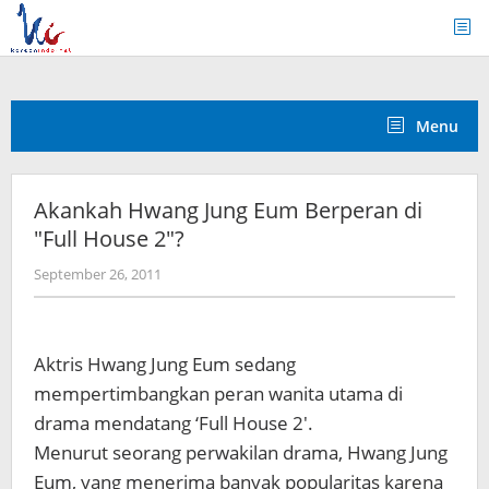
Skip
to
content
Menu
Akankah Hwang Jung Eum Berperan di
"Full House 2"?
by
September 26, 2011
Koreanindo
Aktris Hwang Jung Eum sedang
mempertimbangkan peran wanita utama di
drama mendatang ‘Full House 2′.
Menurut seorang perwakilan drama, Hwang Jung
Eum, yang menerima banyak popularitas karena