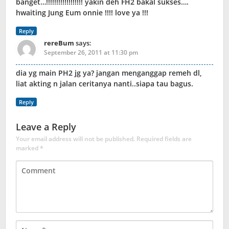
banget…!!!!!!!!!!!!!!!!!! yakin deh FH2 bakal sukses….
hwaiting Jung Eum onnie !!!! love ya !!!
Reply
rereBum
says:
September 26, 2011 at 11:30 pm
dia yg main PH2 jg ya? jangan menganggap remeh dl,
liat akting n jalan ceritanya nanti..siapa tau bagus.
Reply
Leave a Reply
Your email address will not be published.
Required fields are
marked
*