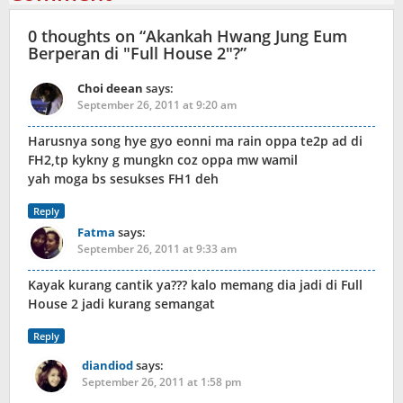
0 thoughts on “
Akankah Hwang Jung Eum
Berperan di "Full House 2"?
”
Choi deean
says:
September 26, 2011 at 9:20 am
Harusnya song hye gyo eonni ma rain oppa te2p ad di
FH2,tp kykny g mungkn coz oppa mw wamil
yah moga bs sesukses FH1 deh
Reply
Fatma
says:
September 26, 2011 at 9:33 am
Kayak kurang cantik ya??? kalo memang dia jadi di Full
House 2 jadi kurang semangat
Reply
diandiod
says:
September 26, 2011 at 1:58 pm