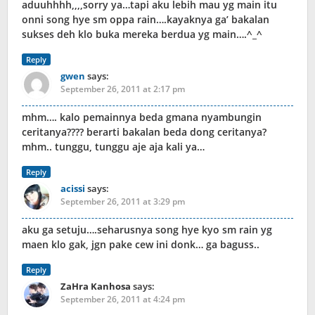
aduuhhhh,,,,sorry ya…tapi aku lebih mau yg main itu
onni song hye sm oppa rain….kayaknya ga’ bakalan
sukses deh klo buka mereka berdua yg main….^_^
Reply
gwen
says:
September 26, 2011 at 2:17 pm
mhm…. kalo pemainnya beda gmana nyambungin
ceritanya???? berarti bakalan beda dong ceritanya?
mhm.. tunggu, tunggu aje aja kali ya…
Reply
acissi
says:
September 26, 2011 at 3:29 pm
aku ga setuju….seharusnya song hye kyo sm rain yg
maen klo gak, jgn pake cew ini donk… ga baguss..
Reply
ZaHra Kanhosa
says:
September 26, 2011 at 4:24 pm