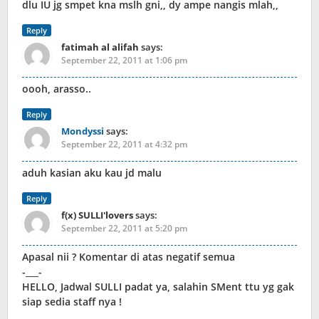
dlu IU jg smpet kna mslh gni,, dy ampe nangis mlah,,
Reply
fatimah al alifah
says:
September 22, 2011 at 1:06 pm
oooh, arasso..
Reply
Mondyssi
says:
September 22, 2011 at 4:32 pm
aduh kasian aku kau jd malu
Reply
f(x) SULLI'lovers
says:
September 22, 2011 at 5:20 pm
Apasal nii ? Komentar di atas negatif semua
-___-
HELLO, Jadwal SULLI padat ya, salahin SMent ttu yg gak
siap sedia staff nya !