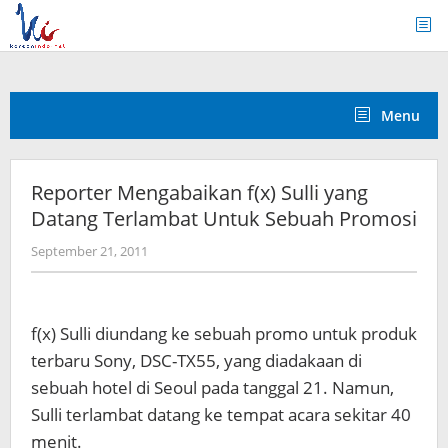
Skip
to
content
Menu
Reporter Mengabaikan f(x) Sulli yang
Datang Terlambat Untuk Sebuah Promosi
by
September 21, 2011
Koreanindo
f(x) Sulli diundang ke sebuah promo untuk produk
terbaru Sony, DSC-TX55, yang diadakaan di
sebuah hotel di Seoul pada tanggal 21. Namun,
Sulli terlambat datang ke tempat acara sekitar 40
menit.