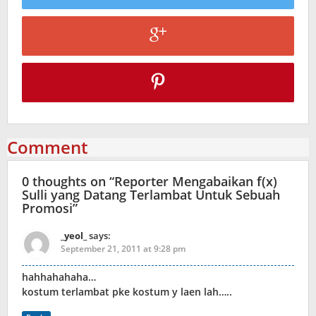
Comment
0 thoughts on “
Reporter Mengabaikan f(x)
Sulli yang Datang Terlambat Untuk Sebuah
Promosi
”
_yeol_
says:
September 21, 2011 at 9:28 pm
hahhahahaha…
kostum terlambat pke kostum y laen lah…..