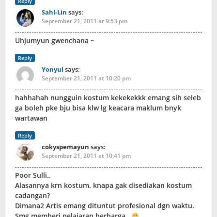
Reply
Sahl-Lin
says:
September 21, 2011 at 9:53 pm
Uhjumyun gwenchana ~
Reply
Yonyul
says:
September 21, 2011 at 10:20 pm
hahhahah nungguin kostum kekekekkk emang sih seleb
ga boleh pke bju bisa klw lg keacara maklum bnyk
wartawan
Reply
cokyspemayun
says:
September 21, 2011 at 10:41 pm
Poor Sulli..
Alasannya krn kostum. knapa gak disediakan kostum
cadangan?
Dimana2 Artis emang dituntut profesional dgn waktu.
Smg memberi pelajaran berharga..