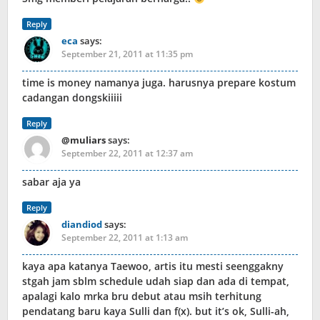
Reply
eca
says:
September 21, 2011 at 11:35 pm
time is money namanya juga. harusnya prepare kostum
cadangan dongskiiiii
Reply
@muliars
says:
September 22, 2011 at 12:37 am
sabar aja ya
Reply
diandiod
says:
September 22, 2011 at 1:13 am
kaya apa katanya Taewoo, artis itu mesti seenggakny
stgah jam sblm schedule udah siap dan ada di tempat,
apalagi kalo mrka bru debut atau msih terhitung
pendatang baru kaya Sulli dan f(x). but it’s ok, Sulli-ah,