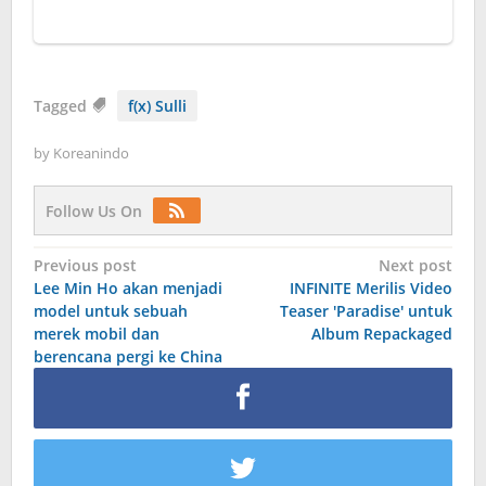
Tagged
f(x) Sulli
by
Koreanindo
Follow Us On
Post
Previous post
Next post
Lee Min Ho akan menjadi
INFINITE Merilis Video
navigation
model untuk sebuah
Teaser 'Paradise' untuk
merek mobil dan
Album Repackaged
berencana pergi ke China