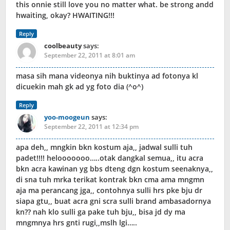
this onnie still love you no matter what. be strong andd
hwaiting, okay? HWAITING!!!
Reply
coolbeauty
says:
September 22, 2011 at 8:01 am
masa sih mana videonya nih buktinya ad fotonya kl
dicuekin mah gk ad yg foto dia (^o^)
Reply
yoo-moogeun
says:
September 22, 2011 at 12:34 pm
apa deh,, mngkin bkn kostum aja,, jadwal sulli tuh
padet!!!! helooooooo…..otak dangkal semua,, itu acra
bkn acra kawinan yg bbs dteng dgn kostum seenaknya,,
di sna tuh mrka terikat kontrak bkn cma ama mngmn
aja ma perancang jga,, contohnya sulli hrs pke bju dr
siapa gtu,, buat acra gni scra sulli brand ambasadornya
kn?? nah klo sulli ga pake tuh bju,, bisa jd dy ma
mngmnya hrs gnti rugi,,mslh lgi…..