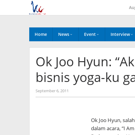
Skip
Au
to
content
Home
News
Event
Interview
Ok Joo Hyun: “Ak
bisnis yoga-ku g
by
September 6, 2011
Koreanindo
Ok Joo Hyun, salah
dalam acara, “I Am