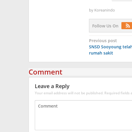
by
Koreanindo
Follow Us On
Post
Previous post
SNSD Sooyoung telah
navigation
rumah sakit
Comment
Leave a Reply
Your email address will not be published.
Required fields