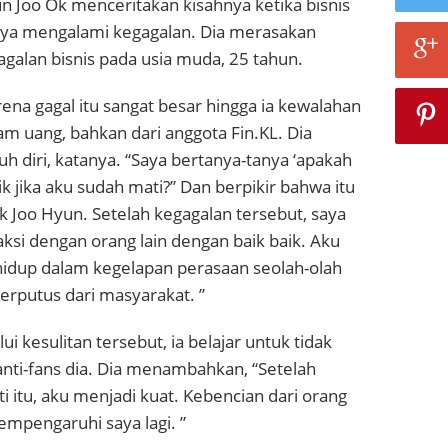
un Joo Ok menceritakan kisahnya ketika bisnis
inya mengalami kegagalan. Dia merasakan
agalan bisnis pada usia muda, 25 tahun.
ena gagal itu sangat besar hingga ia kewalahan
m uang, bahkan dari anggota Fin.KL. Dia
uh diri, katanya. “Saya bertanya-tanya ‘apakah
ik jika aku sudah mati?” Dan berpikir bahwa itu
Ok Joo Hyun. Setelah kegagalan tersebut, saya
raksi dengan orang lain dengan baik baik. Aku
 hidup dalam kegelapan perasaan seolah-olah
erputus dari masyarakat. ”
i kesulitan tersebut, ia belajar untuk tidak
nti-fans dia. Dia menambahkan, “Setelah
 itu, aku menjadi kuat. Kebencian dari orang
mempengaruhi saya lagi. ”